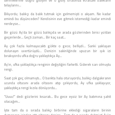
derinliklerine doğru gidişini ve o gidiş sırasında etraftaki balıkların
telaşlarını…
Biliyordu; balıkçı da balık tutmak için gelmemişti o akşam. Ne kadar
emindi bu düşünceden? Kendisinin eve gitmek istemediği kadar emindi
nerdeyse…
Bir gözü Ay’da bir gözü balıkçıda ve arada gözlerinden birisi yoldan
geçenlerde… Geçti zaman… Bir kaç saat…
Ay çok fazla kalmayacaktı gökte o gece; belliydi… Sanki yaklaşan
dolunayın uvertürüydü… Denizin sakinliğinde upuzun bir ışık izi
bırakıyordu ufka doğru yaklaştıkça Ay…
Ay’ın, ufka yaklaştıkça renginin değiştiğini farketti. Giderek sarı olmuştu
rengi.
Saat çok geç olmamıştı… O bankta hala oturuyordu, balıkçı dalgakıranın
ucunda oltasını arada oltasını atıp çekiyordu, Ay ufka yaklaşıyor,
yaklaştıkça rengi kızıla dönüyordu…
“Uuuu!” dedi gözlerini kısarak… Bu gece eşsiz bir Ay batımına şahit
olacağım…
İşte tam da o sırada balıkçı birbirine eklediği sigaraların birinin
dumanının içinden attı oltasını denize… Tam da o sırada değmişti Ay’ın