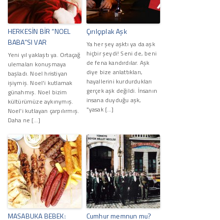
HERKESİN BİR “NOEL
Çırılçıplak Aşk
BABA”SI VAR
Ya her şey aşktı ya da aşk
hiçbir şeydi! Seni de, beni
Yeni yıl yaklaştı ya. Ortaçağ
de fena kandırdılar. Aşk
ulemaları konuşmaya
diye bize anlattıkları,
başladı. Noel hristiyan
hayallerini kurdurdukları
işiymiş. Noel'i kutlamak
gerçek aşk değildi. İnsanın
günahmış. Noel bizim
insana duyduğu aşk,
kültürümüze aykırıymış.
"yasak […]
Noel'i kutlayan çarpılırmış.
Daha ne […]
MASABUKA BEBEK:
Cumhur memnun mu?