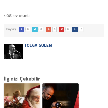
4.905 kez okundu
0
0
0
0
0
Paylaş





TOLGA GÜLEN
İlginizi Çekebilir