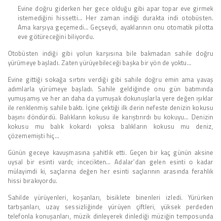
Evine doğru giderken her gece olduğu gibi apar topar eve girmek
istemediğini hissetti… Her zaman indiği durakta indi otobüsten.
Ama karşıya geçemedi… Geçseydi, ayaklarının onu otomatik pilotta
eve götüreceğini biliyordu.
Otobüsten indiği gibi yolun karşısına bile bakmadan sahile doğru
yürümeye başladı. Zaten yürüyebileceği başka bir yön de yoktu…
Evine gittiği sokağa sırtını verdiği gibi sahile doğru emin ama yavaş
adımlarla yürümeye başladı. Sahile geldiğinde onu gün batımında
yumuşamış ve her an daha da yumuşak dokunuşlarla yere değen ışıklar
ile renklenmiş sahile baktı. İçine çektiği ilk derin nefeste denizin kokusu
başını döndürdü. Balıkların kokusu ile karıştırırdı bu kokuyu… Denizin
kokusu mu balık kokardı yoksa balıkların kokusu mu deniz,
çözememişti hiç…
Günün geceye kavuşmasına şahitlik etti. Geçen bir kaç günün aksine
uysal bir esinti vardı; incecikten… Adalar’dan gelen esinti o kadar
mülayimdi ki, saçlarına değen her esinti saçlarının arasında ferahlık
hissi bırakıyordu.
Sahilde yürüyenleri, koşanları, bisiklete binenleri izledi. Yürürken
tartışanları, uzay sessizliğinde yürüyen çiftleri, yüksek perdeden
telefonla konuşanları, müzik dinleyerek dinlediği müziğin temposunda