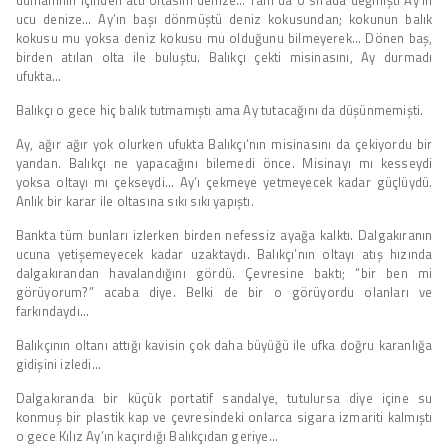
ucu denize… Ay’ın başı dönmüştü deniz kokusundan; kokunun balık
kokusu mu yoksa deniz kokusu mu olduğunu bilmeyerek… Dönen baş,
birden atılan olta ile buluştu. Balıkçı çekti misinasını, Ay durmadı
ufukta…
Balıkçı o gece hiç balık tutmamıştı ama Ay tutacağını da düşünmemişti.
Ay, ağır ağır yok olurken ufukta Balıkçı’nın misinasını da çekiyordu bir
yandan. Balıkçı ne yapacağını bilemedi önce. Misinayı mı kesseydi
yoksa oltayı mı çekseydi… Ay’ı çekmeye yetmeyecek kadar güçlüydü.
Anlık bir karar ile oltasına sıkı sıkı yapıştı.
Bankta tüm bunları izlerken birden nefessiz ayağa kalktı. Dalgakıranın
ucuna yetişemeyecek kadar uzaktaydı. Balıkçı’nın oltayı atış hızında
dalgakırandan havalandığını gördü. Çevresine baktı; “bir ben mi
görüyorum?” acaba diye. Belki de bir o görüyordu olanları ve
farkındaydı…
Balıkçının oltanı attığı kavisin çok daha büyüğü ile ufka doğru karanlığa
gidişini izledi…
Dalgakıranda bir küçük portatif sandalye, tutulursa diye içine su
konmuş bir plastik kap ve çevresindeki onlarca sigara izmariti kalmıştı
o gece Kılız Ay’ın kaçırdığı Balıkçıdan geriye…