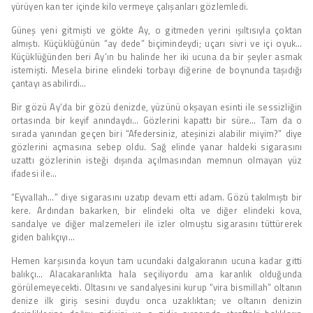
yürüyen kan ter içinde kilo vermeye çalışanları gözlemledi.
Güneş yeni gitmişti ve gökte Ay, o gitmeden yerini ışıltısıyla çoktan
almıştı. Küçüklüğünün “ay dede” biçimindeydi; uçarı sivri ve içi oyuk…
Küçüklüğünden beri Ay’ın bu halinde her iki ucuna da bir şeyler asmak
istemişti. Mesela birine elindeki torbayı diğerine de boynunda taşıdığı
çantayı asabilirdi…
Bir gözü Ay’da bir gözü denizde, yüzünü okşayan esinti ile sessizliğin
ortasında bir keyif anındaydı… Gözlerini kapattı bir süre… Tam da o
sırada yanından geçen biri “Afedersiniz, ateşinizi alabilir miyim?” diye
gözlerini açmasına sebep oldu. Sağ elinde yanar haldeki sigarasını
uzattı gözlerinin isteği dışında açılmasından memnun olmayan yüz
ifadesi ile…
“Eyvallah…” diye sigarasını uzatıp devam etti adam. Gözü takılmıştı bir
kere. Ardından bakarken, bir elindeki olta ve diğer elindeki kova,
sandalye ve diğer malzemeleri ile izler olmuştu sigarasını tüttürerek
giden balıkçıyı…
Hemen karşısında koyun tam ucundaki dalgakıranın ucuna kadar gitti
balıkçı… Alacakaranlıkta hala seçiliyordu ama karanlık olduğunda
görülemeyecekti. Oltasını ve sandalyesini kurup “vira bismillah” oltanın
denize ilk giriş sesini duydu onca uzaklıktan; ve oltanın denizin