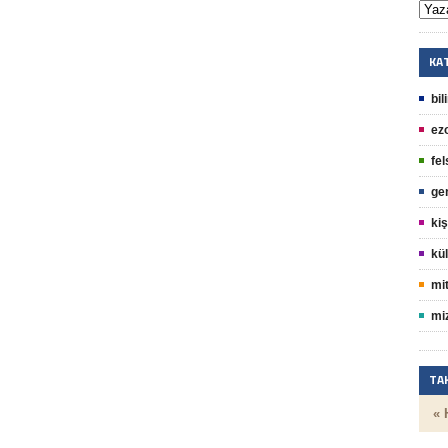
KA
bil
ez
fel
ge
kiş
kül
mit
mi
TA
« 