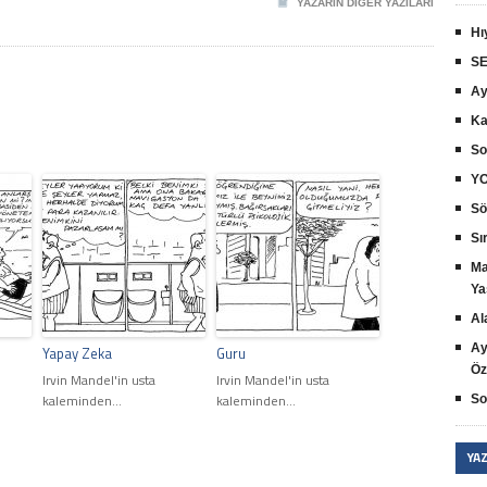
YAZARIN DIĞER YAZILARI
Hı
SE
Ay
Ka
So
YO
Sö
Sır
Ma
Ya
Al
Ay
Yapay Zeka
Guru
Öz
Irvin Mandel'in usta
Irvin Mandel'in usta
kaleminden...
kaleminden...
So
YA