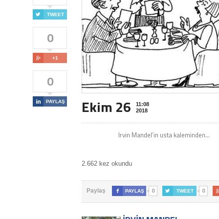

TWEET
0

+1
0
Ekim 26

PAYLAŞ
11:08
2018
Irvin Mandel’in usta kaleminden…
2.662 kez okundu
0
0
Paylaş

PAYLAŞ

TWEET