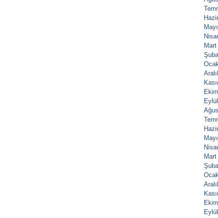
Tem
Hazi
Mayı
Nisa
Mart
Şuba
Ocak
Aral
Kası
Ekim
Eylü
Ağus
Tem
Hazi
Mayı
Nisa
Mart
Şuba
Ocak
Aral
Kası
Ekim
Eylü