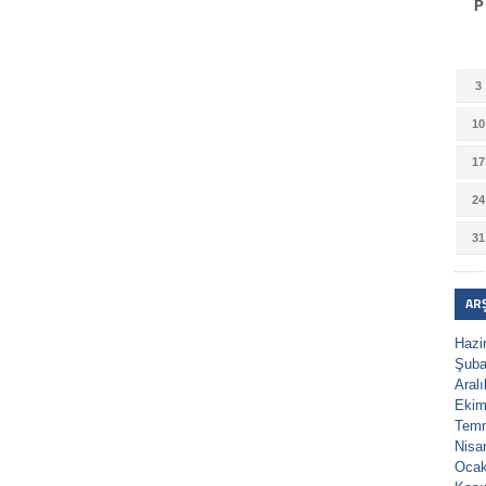
P
3
10
17
24
31
AR
Hazi
Şuba
Aral
Ekim
Tem
Nisa
Ocak