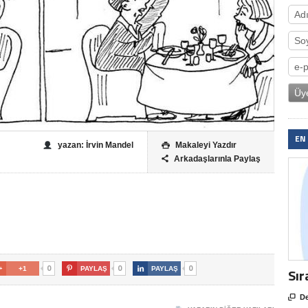
EN
yazan: İrvin Mandel
Makaleyi Yazdır

Arkadaşlarınla Paylaş

0
0
0

+1

PAYLAŞ

PAYLAŞ
Sır

De