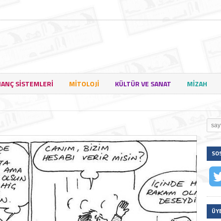
NANÇ SISTEMLERI
MITOLOJI
KÜLTÜR VE SANAT
MIZAH
SO
ÜY