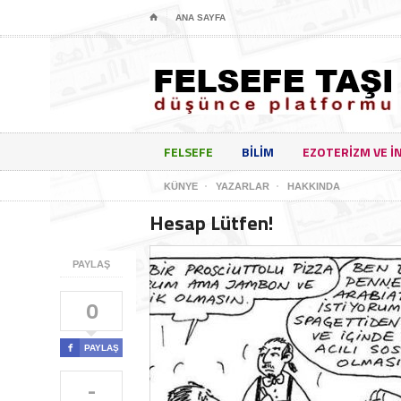
⌂
ANA SAYFA
FELSEFE
BILIM
EZOTERIZM VE I
KÜNYE
YAZARLAR
HAKKINDA
Hesap Lütfen!
PAYLAŞ
0

PAYLAŞ
-