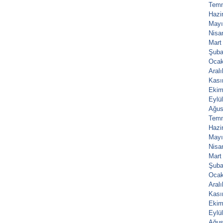
Tem
Hazi
Mayı
Nisa
Mart
Şuba
Ocak
Aral
Kası
Ekim
Eylü
Ağus
Tem
Hazi
Mayı
Nisa
Mart
Şuba
Ocak
Aral
Kası
Ekim
Eylü
Ağus