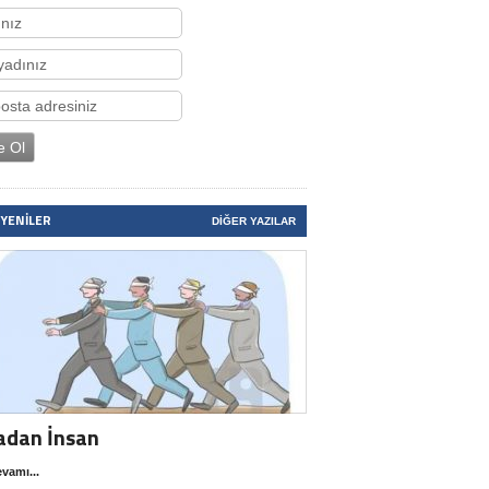
 YENILER
DIĞER YAZILAR
adan İnsan
vamı...