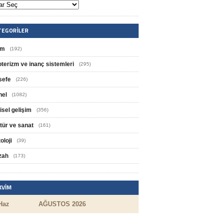
TEGORILER
im
(192)
oterizm ve inanç sistemleri
(295)
sefe
(226)
nel
(1082)
isel gelişim
(356)
tür ve sanat
(161)
oloji
(39)
zah
(173)
KVIM
Haz
AĞUSTOS 2026