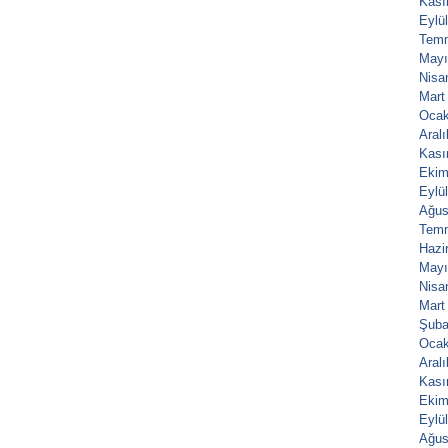
Kası
Eylü
Tem
Mayı
Nisa
Mart
Ocak
Aral
Kası
Ekim
Eylü
Ağus
Tem
Hazi
Mayı
Nisa
Mart
Şuba
Ocak
Aral
Kası
Ekim
Eylü
Ağus