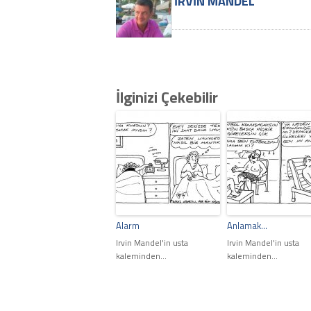
İRVIN MANDEL
İlginizi Çekebilir
Alarm
Anlamak…
Irvin Mandel'in usta
Irvin Mandel'in usta
kaleminden...
kaleminden...