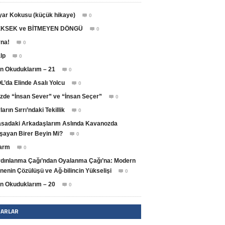
yar Kokusu (küçük hikaye)
0

KSEK ve BİTMEYEN DÖNGÜ
0

na!
0

lp
0

n Okuduklarım – 21
0

L’da Elinde Asalı Yolcu
0

zde “İnsan Sever” ve “İnsan Seçer”
0

ların Sırrı’ndaki Tekillik
0

sadaki Arkadaşlarım Aslında Kavanozda
şayan Birer Beyin Mi?
0

arm
0

dınlanma Çağı’ndan Oyalanma Çağı’na: Modern
nenin Çözülüşü ve Ağ-bilincin Yükselişi
0

n Okuduklarım – 20
0

ZARLAR