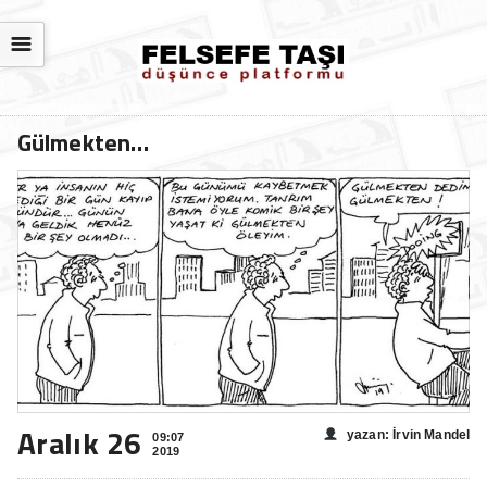
☰
Gülmekten…
Aralık 26
yazan: İrvin Mandel
09:07
2019