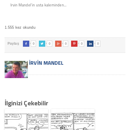
Irvin Mandel’in usta kaleminden…
1.555 kez okundu
0
0
0
0
0
Paylaş





İRVIN MANDEL
İlginizi Çekebilir