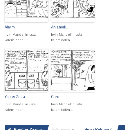
Alarm
Anlamak…
Irvin Mandel'in usta
Irvin Mandel'in usta
kaleminden...
kaleminden...
Yapay Zeka
Guru
Irvin Mandel'in usta
Irvin Mandel'in usta
kaleminden...
kaleminden...
Popüler Yazılar
Sıradan İnsan
“Büyük adam nerede ve ne zaman küçük adam olacağını bilir. Küçük adam ise küçük olduğunun [...]