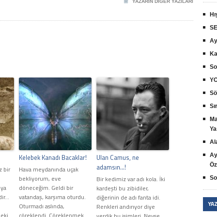
YAZARIN DIĞER YAZILARI
Hı
SE
Ay
Ka
So
YO
Sö
Sır
Ma
Ya
Al
Ay
Kelebek Kanadı Bacaklar!
Ulan Camus, ne
Öz
adamsın…!
z bir
Hava meydanında uçak
bekliyorum, eve
Bir kedimiz var adı kola. İki
So
eya
döneceğim. Geldi bir
kardeşti bu zibidiler,
dir…
vatandaş, karşıma oturdu.
diğerinin de adı fanta idi.
YA
Oturmadı aslında,
Renkleri andırıyor diye
deki
çöreklendi. Çöreklenmek
verdik bu isimleri. Neyse...