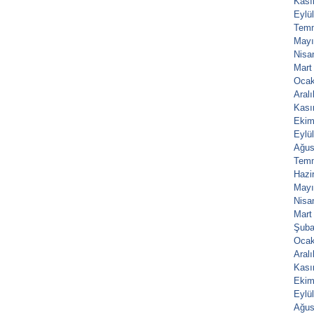
Kası
Eylü
Tem
Mayı
Nisa
Mart
Ocak
Aral
Kası
Ekim
Eylü
Ağus
Tem
Hazi
Mayı
Nisa
Mart
Şuba
Ocak
Aral
Kası
Ekim
Eylü
Ağus