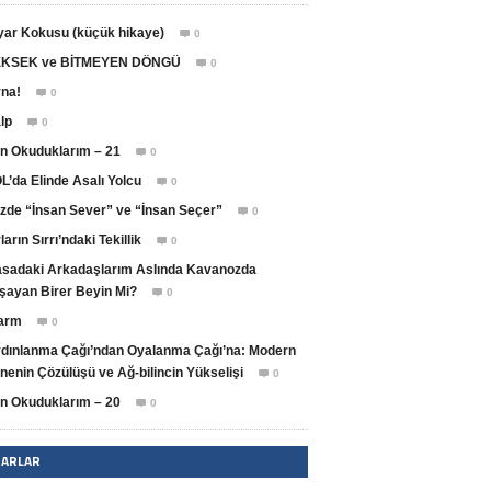
yar Kokusu (küçük hikaye)
0

KSEK ve BİTMEYEN DÖNGÜ
0

na!
0

lp
0

n Okuduklarım – 21
0

L’da Elinde Asalı Yolcu
0

zde “İnsan Sever” ve “İnsan Seçer”
0

ların Sırrı’ndaki Tekillik
0

sadaki Arkadaşlarım Aslında Kavanozda
şayan Birer Beyin Mi?
0

arm
0

dınlanma Çağı’ndan Oyalanma Çağı’na: Modern
nenin Çözülüşü ve Ağ-bilincin Yükselişi
0

n Okuduklarım – 20
0

ZARLAR