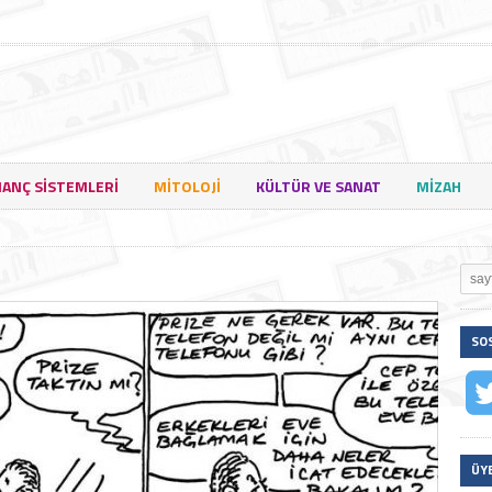
NANÇ SISTEMLERI
MITOLOJI
KÜLTÜR VE SANAT
MIZAH
SO
ÜY