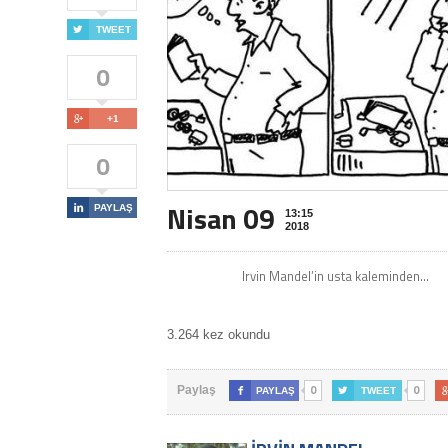

TWEET
0

+1
0
Nisan 09

PAYLAŞ
13:15
2018
Irvin Mandel’in usta kaleminden…
3.264 kez okundu
0
0
Paylaş

PAYLAŞ

TWEET