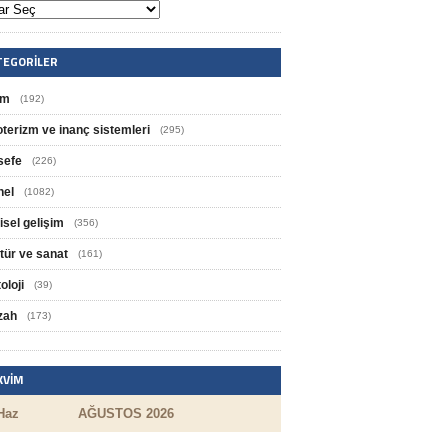
TEGORILER
im
(192)
oterizm ve inanç sistemleri
(295)
sefe
(226)
nel
(1082)
isel gelişim
(356)
tür ve sanat
(161)
oloji
(39)
zah
(173)
KVIM
Haz
AĞUSTOS 2026