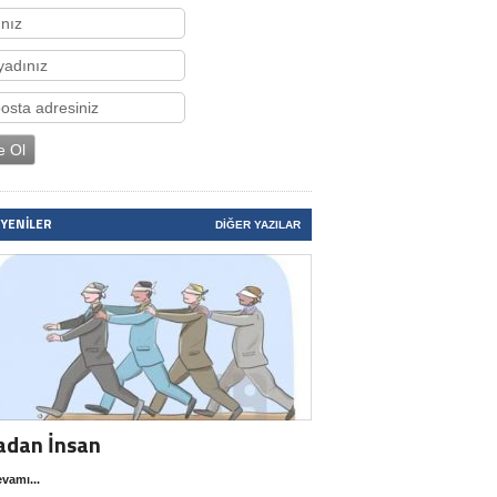
 YENILER
DIĞER YAZILAR
adan İnsan
vamı...