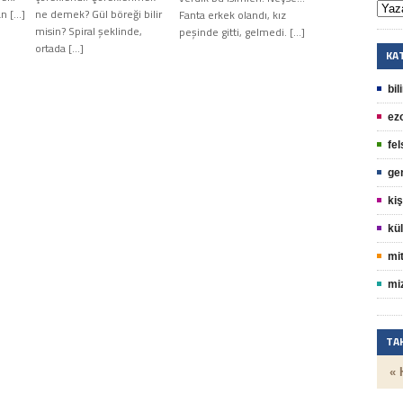
an […]
ne demek? Gül böreği bilir
Fanta erkek olandı, kız
misin? Spiral şeklinde,
peşinde gitti, gelmedi. […]
ortada […]
KA
bil
ez
fel
ge
kiş
kül
mit
mi
TA
« 