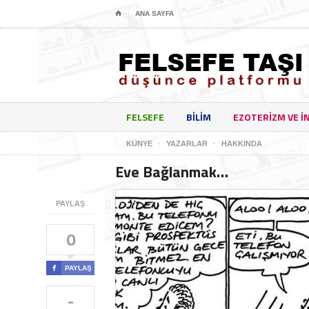
⌂
ANA SAYFA
FELSEFE
BILIM
EZOTERIZM VE I
KÜNYE
YAZARLAR
HAKKINDA
Eve Bağlanmak…
PAYLAŞ
0

PAYLAŞ
-