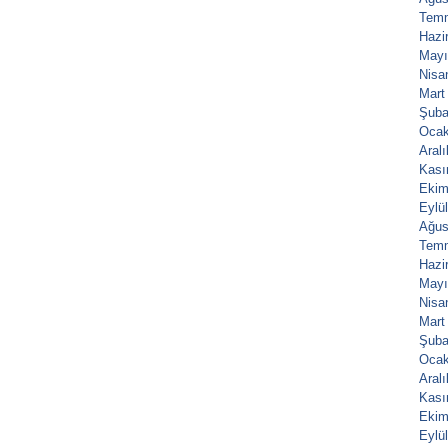
Tem
Hazi
Mayı
Nisa
Mart
Şuba
Ocak
Aral
Kası
Ekim
Eylü
Ağus
Tem
Hazi
Mayı
Nisa
Mart
Şuba
Ocak
Aral
Kası
Ekim
Eylü