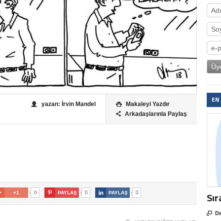
EN
yazan: İrvin Mandel
Makaleyi Yazdır

Arkadaşlarınla Paylaş

0
0
0

+1

PAYLAŞ

PAYLAŞ
Sır

De