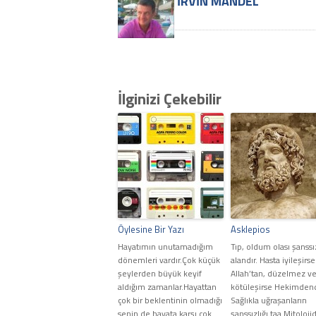
İRVIN MANDEL
İlginizi Çekebilir
Öylesine Bir Yazı
Asklepios
Hayatımın unutamadığım
Tıp, oldum olası şanssı
dönemleri vardır.Çok küçük
alandır. Hasta iyileşirse
şeylerden büyük keyif
Allah’tan, düzelmez v
aldığım zamanlar.Hayattan
kötüleşirse Hekimden
çok bir beklentinin olmadığı
Sağlıkla uğraşanların
senin de hayata karşı çok
şanssızlığı taa Mitoloji