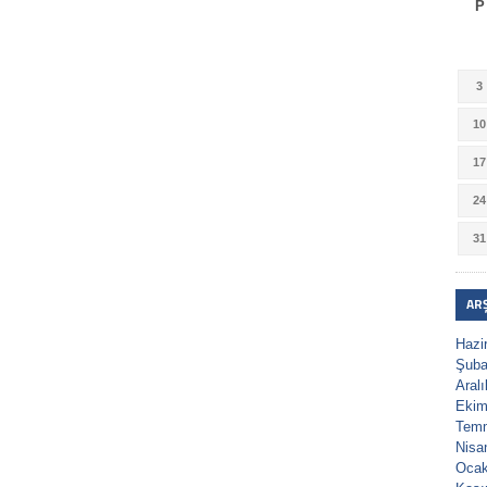
P
3
10
17
24
31
AR
Hazi
Şuba
Aral
Ekim
Tem
Nisa
Ocak