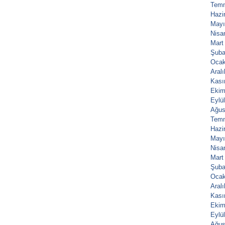
Tem
Hazi
Mayı
Nisa
Mart
Şuba
Ocak
Aral
Kası
Ekim
Eylü
Ağus
Tem
Hazi
Mayı
Nisa
Mart
Şuba
Ocak
Aral
Kası
Ekim
Eylü
Ağus