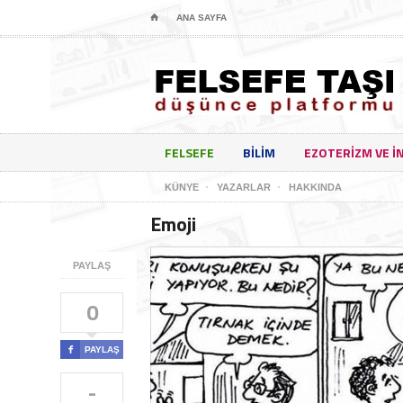
⌂
ANA SAYFA
FELSEFE
BILIM
EZOTERIZM VE I
KÜNYE
YAZARLAR
HAKKINDA
Emoji
PAYLAŞ
0

PAYLAŞ
-