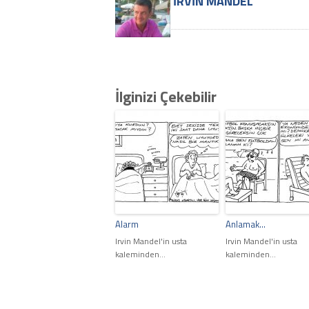
İRVIN MANDEL
İlginizi Çekebilir
Alarm
Anlamak…
Irvin Mandel'in usta
Irvin Mandel'in usta
kaleminden...
kaleminden...