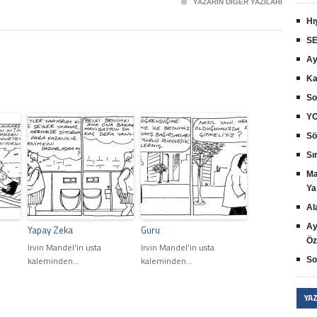
YAZARIN DIĞER YAZILARI
Hı
SE
Ay
Ka
So
YO
Sö
Sır
Ma
Ya
Al
Ay
Yapay Zeka
Guru
Öz
Irvin Mandel'in usta
Irvin Mandel'in usta
kaleminden...
kaleminden...
So
YA