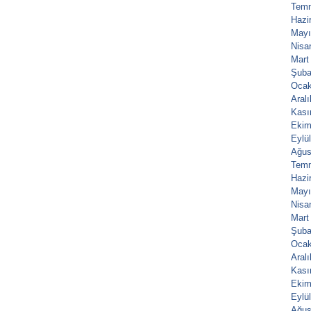
Tem
Hazi
Mayı
Nisa
Mart
Şuba
Ocak
Aral
Kası
Ekim
Eylü
Ağus
Tem
Hazi
Mayı
Nisa
Mart
Şuba
Ocak
Aral
Kası
Ekim
Eylü
Ağus