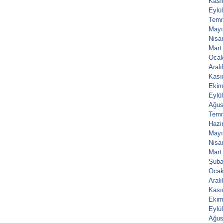
Kası
Eylü
Tem
Mayı
Nisa
Mart
Ocak
Aral
Kası
Ekim
Eylü
Ağus
Tem
Hazi
Mayı
Nisa
Mart
Şuba
Ocak
Aral
Kası
Ekim
Eylü
Ağus