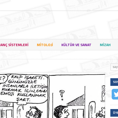
NANÇ SISTEMLERI
MITOLOJI
KÜLTÜR VE SANAT
MIZAH
SO
ÜY