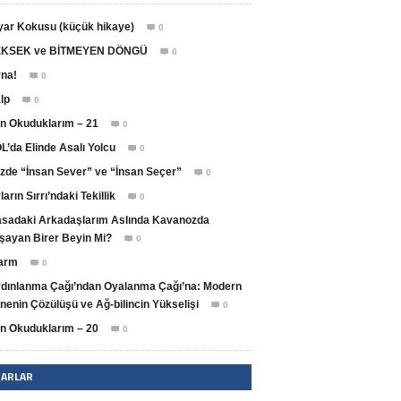
yar Kokusu (küçük hikaye)
0

KSEK ve BİTMEYEN DÖNGÜ
0

na!
0

lp
0

n Okuduklarım – 21
0

L’da Elinde Asalı Yolcu
0

zde “İnsan Sever” ve “İnsan Seçer”
0

ların Sırrı’ndaki Tekillik
0

sadaki Arkadaşlarım Aslında Kavanozda
şayan Birer Beyin Mi?
0

arm
0

dınlanma Çağı’ndan Oyalanma Çağı’na: Modern
nenin Çözülüşü ve Ağ-bilincin Yükselişi
0

n Okuduklarım – 20
0

ZARLAR