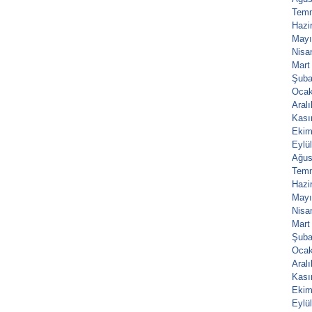
Tem
Hazi
Mayı
Nisa
Mart
Şuba
Ocak
Aral
Kası
Ekim
Eylü
Ağus
Tem
Hazi
Mayı
Nisa
Mart
Şuba
Ocak
Aral
Kası
Ekim
Eylü