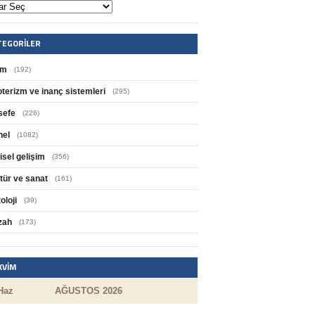
TEGORILER
im
(192)
oterizm ve inanç sistemleri
(295)
sefe
(226)
nel
(1082)
isel gelişim
(356)
tür ve sanat
(161)
oloji
(39)
zah
(173)
KVIM
Haz
AĞUSTOS 2026