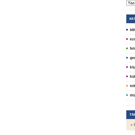
KA
bil
ez
fel
ge
kiş
kül
mit
mi
TA
« 