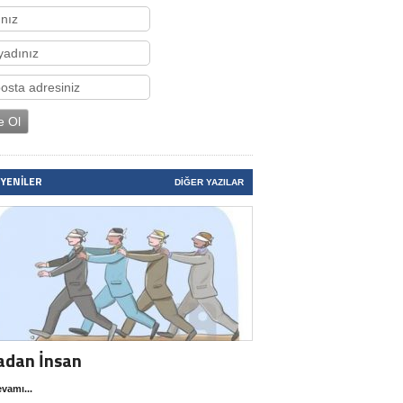
 YENILER
DIĞER YAZILAR
adan İnsan
vamı...