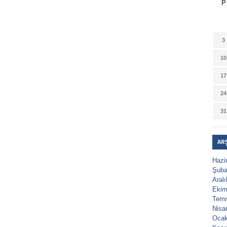
P
3
10
17
24
31
AR
Hazi
Şuba
Aral
Ekim
Tem
Nisa
Ocak