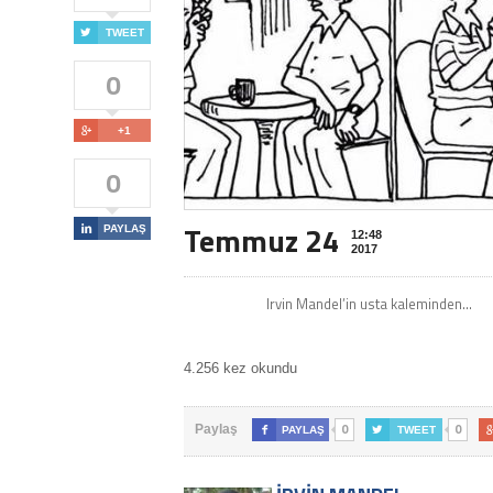

TWEET
0

+1
0
Temmuz 24

PAYLAŞ
12:48
2017
Irvin Mandel’in usta kaleminden…
4.256 kez okundu
0
0
Paylaş

PAYLAŞ

TWEET