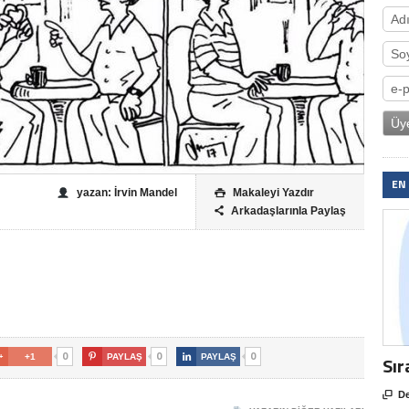
EN
yazan: İrvin Mandel
Makaleyi Yazdır

Arkadaşlarınla Paylaş

0
0
0

+1

PAYLAŞ

PAYLAŞ
Sır

De