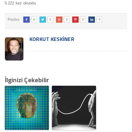
5.222 kez okundu
0
0
0
0
0
Paylaş





KORKUT KESKINER
İlginizi Çekebilir