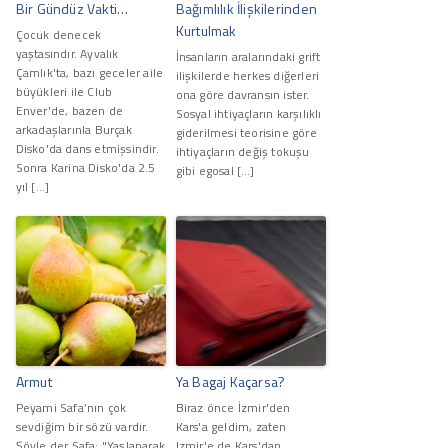
Bir Gündüz Vakti…
Bağımlılık İlişkilerinden
Kurtulmak
Çocuk denecek
yaştasındır. Ayvalık
İnsanların aralarındaki grift
Çamlık'ta, bazı geceler aile
ilişkilerde herkes diğerleri
büyükleri ile Club
ona göre davransın ister.
Enver'de, bazen de
Sosyal ihtiyaçların karşılıklı
arkadaşlarınla Burçak
giderilmesi teorisine göre
Disko'da dans etmişsindir.
ihtiyaçların değiş tokuşu
Sonra Karina Disko'da 2.5
gibi egosal […]
yıl […]
Armut
Ya Bagaj Kaçarsa?
Peyami Safa’nın çok
Biraz önce İzmir'den
sevdiğim bir sözü vardır.
Kars'a geldim, zaten
Şöyle der Safa: "Yaşlanarak
Izmir'e de Kars'dan