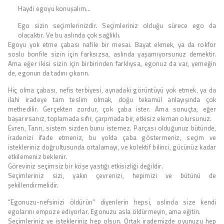
Haydi egoyu konuşalım…
Ego sizin seçimlerinizdir. Seçimleriniz olduğu sürece ego da
olacaktır. Ve bu aslında çok sağlıklı.
Egoyu yok etme çabası nafile bir mesai. Bayat ekmek, ya da rokfor
soslu bonfile sizin için farksızsa, aslında yaşamıyorsunuz demektir.
Ama eğer ikisi sizin için birbirinden farklıysa, egonuz da var, yemeğin
de, egonun da tadını çıkarın.
Hiç olma çabası, nefis terbiyesi, aynadaki görüntüyü yok etmek, ya da
ilahi iradeye tam teslim olmak, doğu tekamül anlayışında çok
methedilir. Gerçekten zordur, çok çaba ister. Ama sonuçta, eğer
başarırsanız, toplamada sıfır, çarpmada bir, etkisiz eleman olursunuz.
Evren, Tanrı, sistem sizden bunu istemez. Parçası olduğunuz bütünde,
iradenizi ifade etmeniz, bu yolda çaba göstermeniz, seçim ve
istekleriniz doğrultusunda ortalamayı, ve kolektif bilinci, gücünüz kadar
etkilemeniz beklenir.
Göreviniz seçimsiz bir köşe yastığı etkisizliği değildir.
Seçimleriniz sizi, yakın çevrenizi, hepimizi ve bütünü de
şekillendirmelidir.
“Egonuzu-nefsinizi öldürün” diyenlerin hepsi, aslında size kendi
egolarını empoze ediyorlar. Egonuzu asla öldürmeyin, ama eğitin.
Seçimleriniz ve istekleriniz hep olsun. Ortak irademizde oyunuzu hep