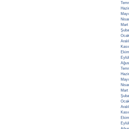
Tem
Hazi
Mayı
Nisa
Mart
Şuba
Ocak
Aral
Kası
Ekim
Eylü
Ağus
Tem
Hazi
Mayı
Nisa
Mart
Şuba
Ocak
Aral
Kası
Ekim
Eylü
Ağus