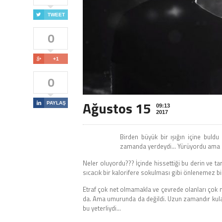

TWEET
0

+1
0
Ağustos 15

PAYLAŞ
09:13
2017
Birden büyük bir ışığın içine buldu
zamanda yerdeydi… Yürüyordu ama 
Neler oluyordu??? İçinde hissettiği bu derin ve 
sıcacık bir kalorifere sokulması gibi önlenemez bir
Etraf çok net olmamakla ve çevrede olanları çok n
da. Ama umurunda da değildi. Uzun zamandır kulak
bu yeterliydi…