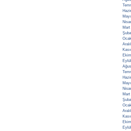
Tem
Hazi
Mayı
Nisa
Mart
Şuba
Ocak
Aral
Kası
Ekim
Eylü
Ağus
Tem
Hazi
Mayı
Nisa
Mart
Şuba
Ocak
Aral
Kası
Ekim
Eylü