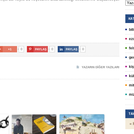
…
KA
bil
ez
fel
0
0
0

+1

PAYLAŞ

PAYLAŞ
ge
kiş
YAZARIN DIĞER YAZILARI
kül
mit
mi
TA
« 