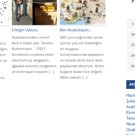
P
3
Erkeğin Uykusu
Ben Anadoluyum…
10
…
Yazarlarımızdan Levent
ABD yolculuğumdan sonra
Akış'ın kitabı çıktı. Tanıtım
içimde çok net hissettiğim
önce
17
Bülteninden... "ÖZET:
bir duyguyu
diğim
Kendilerini vurabilecekleri
konuşmalarımda paylaştım
dım:
24
sahil bulmuş dalgaların,
ve burada da bir kere daha
m ve
ağaçlara sürünen rüzgârların
paylaşmak istiyorum. Bizler
31
ve korkmayan kuşların […]
bugüne kadar nice değerli
ABDli üstadın […]
ımı
AR
Hazi
Şuba
Aral
Ekim
Tem
Nisa
Ocak