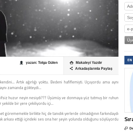
EN
yazan: Tolga Gülen
Makaleyi Yazdır

Arkadaşlarınla Paylaş

 kendini… Artık ağırlığı yoktu. Bedeni hafiflemişti. Uçuyordu ama aynı
aynı zamanda gökteydi…
tarifsiz huzur neyin nesiydi??? Üşümüş ve donmaya yüz tutmuş bir ruhun
 şekilde bir yere çekiliyordu içi…
et görememekle birlikte hiç de tanıdık yerlerde olmadığının farkındaydı
Sır
 arkası ettiği içindeki ses ona her şeyin yolunda olduğunu söylüyordu

De