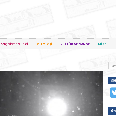
NANÇ SISTEMLERI
MITOLOJI
KÜLTÜR VE SANAT
MIZAH
SO
ÜY