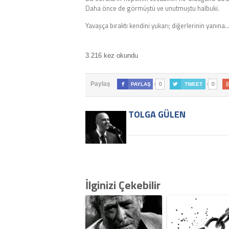
Daha önce de görmüştü ve unutmuştu halbuki.
Yavaşça bıraktı kendini yukarı; diğerlerinin yanına
3.216 kez okundu
0
0
Paylaş

PAYLAŞ

TWEET
TOLGA GÜLEN
İlginizi Çekebilir