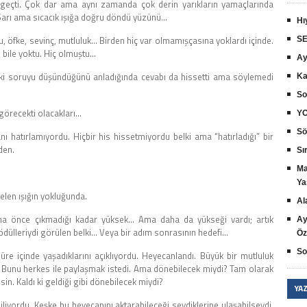
geçti. Çok dar ama aynı zamanda çok derin yarıkların yamaçlarında
arı ama sıcacık ışığa doğru döndü yüzünü…
Hı
ku, öfke, sevinç, mutluluk… Birden hiç var olmamışçasına yoklardı içinde.
SE
 bile yoktu. Hiç olmuştu…
Ay
 ki soruyu düşündüğünü anladığında cevabı da hissetti ama söylemedi
Ka
So
görecekti olacakları…
YO
Sö
atırlamıyordu. Hiçbir his hissetmiyordu belki ama “hatırladığı” bir
den.
Sır
Ma
Ya
 gelen ışığın yokluğunda.
Al
ha önce çıkmadığı kadar yüksek… Ama daha da yükseği vardı; artık
Ay
ülleriydi görülen belki… Veya bir adım sonrasının hedefi…
Öz
So
e içinde yaşadıklarını açıklıyordu. Heyecanlandı. Büyük bir mutluluk
dı. Bunu herkes ile paylaşmak istedi. Ama dönebilecek miydi? Tam olarak
in. Kaldı ki geldiği gibi dönebilecek miydi?
YA
liyordu. Keşke bu heyecanını aktarabileceği sevdiklerine ulaşabilseydi.