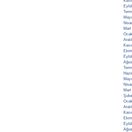
Kası
Eylü
Tem
Mayı
Nisa
Mart
Ocak
Aral
Kası
Ekim
Eylü
Ağus
Tem
Hazi
Mayı
Nisa
Mart
Şuba
Ocak
Aral
Kası
Ekim
Eylü
Ağus