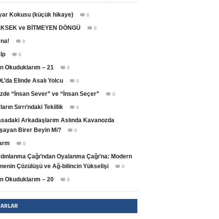
yar Kokusu (küçük hikaye)
0

KSEK ve BİTMEYEN DÖNGÜ
0

na!
0

lp
0

n Okuduklarım – 21
0

L’da Elinde Asalı Yolcu
0

zde “İnsan Sever” ve “İnsan Seçer”
0

ların Sırrı’ndaki Tekillik
0

sadaki Arkadaşlarım Aslında Kavanozda
şayan Birer Beyin Mi?
0

arm
0

dınlanma Çağı’ndan Oyalanma Çağı’na: Modern
nenin Çözülüşü ve Ağ-bilincin Yükselişi
0

n Okuduklarım – 20
0

ZARLAR