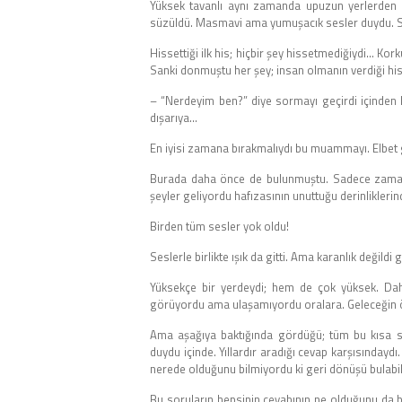
Yüksek tavanlı aynı zamanda upuzun yerlerden 
süzüldü. Masmavi ama yumuşacık sesler duydu. S
Hissettiği ilk his; hiçbir şey hissetmediğiydi… Kor
Sanki donmuştu her şey; insan olmanın verdiği his
– “Nerdeyim ben?” diye sormayı geçirdi içinden
dışarıya…
En iyisi zamana bırakmalıydı bu muammayı. Elbet 
Burada daha önce de bulunmuştu. Sadece zamanı h
şeyler geliyordu hafızasının unuttuğu derinliklerin
Birden tüm sesler yok oldu!
Seslerle birlikte ışık da gitti. Ama karanlık değildi
Yüksekçe bir yerdeydi; hem de çok yüksek. Da
görüyordu ama ulaşamıyordu oralara. Geleceğin öd
Ama aşağıya baktığında gördüğü; tüm bu kısa sür
duydu içinde. Yıllardır aradığı cevap karşısınday
nerede olduğunu bilmiyordu ki geri dönüşü bulabils
Bu soruların hepsinin cevabının ne olduğunu da bi