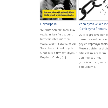
Haydarpaşa
Vedalaşma ve Yeniyle
Kucaklaşma Zamanı
“Mustafa Sabit 01,02,03,04
yazılarını keyifle okudum,
2014'e girdik ve ben 
bitmesin istedim” meali
hemen aylardır ertele
yazılar aldım. Soranlar oldu;
şeyleri yapmaya başla
“Nasıl becerdin sekiz yılda
Mesela dolabıma girdi
Ortaokulu bitirmeyi” diye???
artık eskimiş, yıllarımı
Bugün ki Önder, […]
benimle geçirmiş
çamaşırlarımı, çoraplar
doldurdum […]