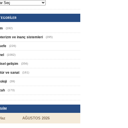
TEGORILER
im
(192)
oterizm ve inanç sistemleri
(295)
sefe
(226)
nel
(1082)
isel gelişim
(356)
tür ve sanat
(161)
oloji
(39)
zah
(173)
KVIM
Haz
AĞUSTOS 2026