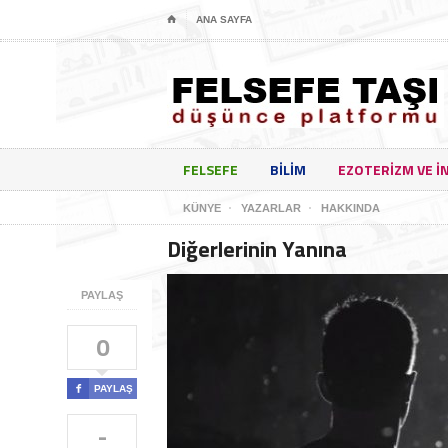
⌂
ANA SAYFA
FELSEFE
BILIM
EZOTERIZM VE I
KÜNYE
YAZARLAR
HAKKINDA
Diğerlerinin Yanına
PAYLAŞ
0

PAYLAŞ
-