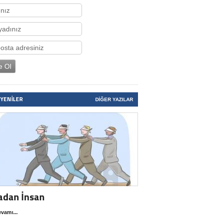
 YENILER
DIĞER YAZILAR
adan İnsan
vamı...