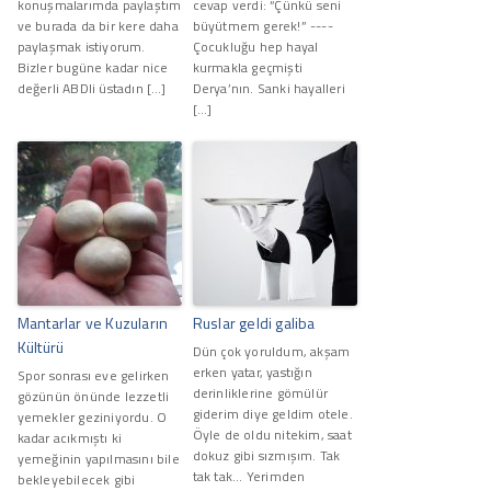
konuşmalarımda paylaştım
cevap verdi: “Çünkü seni
ve burada da bir kere daha
büyütmem gerek!” ----
paylaşmak istiyorum.
Çocukluğu hep hayal
Bizler bugüne kadar nice
kurmakla geçmişti
değerli ABDli üstadın […]
Derya’nın. Sanki hayalleri
[…]
Mantarlar ve Kuzuların
Ruslar geldi galiba
Kültürü
Dün çok yoruldum, akşam
erken yatar, yastığın
Spor sonrası eve gelirken
derinliklerine gömülür
gözünün önünde lezzetli
giderim diye geldim otele.
yemekler geziniyordu. O
Öyle de oldu nitekim, saat
kadar acıkmıştı ki
dokuz gibi sızmışım. Tak
yemeğinin yapılmasını bile
tak tak... Yerimden
bekleyebilecek gibi