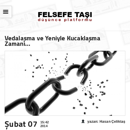
☰
Vedalaşma ve Yeniyle Kucaklaşma
Zamanı…
Şubat 07
yazan: Hasan Çeliktaş
15:42
2014