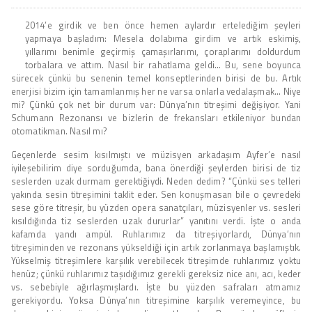
2014’e girdik ve ben önce hemen aylardır ertelediğim şeyleri
yapmaya başladım: Mesela dolabıma girdim ve artık eskimiş,
yıllarımı benimle geçirmiş çamaşırlarımı, çoraplarımı doldurdum
torbalara ve attım. Nasıl bir rahatlama geldi… Bu, sene boyunca
sürecek çünkü bu senenin temel konseptlerinden birisi de bu. Artık
enerjisi bizim için tamamlanmış her ne varsa onlarla vedalaşmak… Niye
mi? Çünkü çok net bir durum var: Dünya’nın titreşimi değişiyor. Yani
Schumann Rezonansı ve bizlerin de frekansları etkileniyor bundan
otomatikman. Nasıl mı?
Geçenlerde sesim kısılmıştı ve müzisyen arkadaşım Ayfer’e nasıl
iyileşebilirim diye sorduğumda, bana önerdiği şeylerden birisi de tiz
seslerden uzak durmam gerektiğiydi. Neden dedim? “Çünkü ses telleri
yakında sesin titreşimini taklit eder. Sen konuşmasan bile o çevredeki
sese göre titreşir, bu yüzden opera sanatçıları, müzisyenler vs. sesleri
kısıldığında tiz seslerden uzak dururlar” yanıtını verdi. İşte o anda
kafamda yandı ampül. Ruhlarımız da titreşiyorlardı, Dünya’nın
titreşiminden ve rezonans yükseldiği için artık zorlanmaya başlamıştık.
Yükselmiş titreşimlere karşılık verebilecek titreşimde ruhlarımız yoktu
henüz; çünkü ruhlarımız taşıdığımız gerekli gereksiz nice anı, acı, keder
vs. sebebiyle ağırlaşmışlardı. İşte bu yüzden safraları atmamız
gerekiyordu. Yoksa Dünya’nın titreşimine karşılık veremeyince, bu