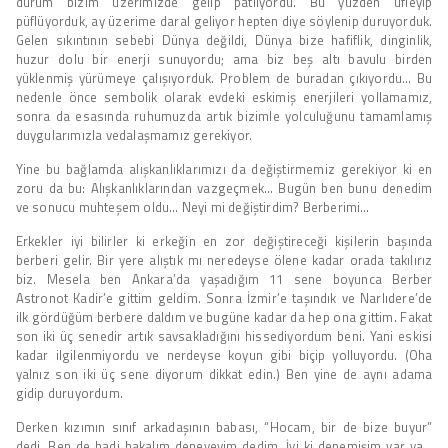
durum bizim üzerimizde gelip patlıyordu. Bu yüzden üfleyip
püflüyorduk, ay üzerime daral geliyor hepten diye söylenip duruyorduk.
Gelen sıkıntının sebebi Dünya değildi, Dünya bize hafiflik, dinginlik,
huzur dolu bir enerji sunuyordu; ama biz beş altı bavulu birden
yüklenmiş yürümeye çalışıyorduk. Problem de buradan çıkıyordu… Bu
nedenle önce sembolik olarak evdeki eskimiş enerjileri yollamamız,
sonra da esasında ruhumuzda artık bizimle yolculuğunu tamamlamış
duygularımızla vedalaşmamız gerekiyor.
Yine bu bağlamda alışkanlıklarımızı da değiştirmemiz gerekiyor ki en
zoru da bu: Alışkanlıklarından vazgeçmek… Bugün ben bunu denedim
ve sonucu muhteşem oldu… Neyi mi değiştirdim? Berberimi…
Erkekler iyi bilirler ki erkeğin en zor değiştireceği kişilerin başında
berberi gelir. Bir yere alıştık mı neredeyse ölene kadar orada takılırız
biz. Mesela ben Ankara’da yaşadığım 11 sene boyunca Berber
Astronot Kadir’e gittim geldim. Sonra İzmir’e taşındık ve Narlıdere’de
ilk gördüğüm berbere daldım ve bugüne kadar da hep ona gittim. Fakat
son iki üç senedir artık savsakladığını hissediyordum beni. Yani eskisi
kadar ilgilenmiyordu ve nerdeyse koyun gibi biçip yolluyordu. (Oha
yalnız son iki üç sene diyorum dikkat edin.) Ben yine de aynı adama
gidip duruyordum.
Derken kızımın sınıf arkadaşının babası, “Hocam, bir de bize buyur”
dedi. Ben de hadi bakalım deneyeyim dedim. İyi ki denemişim var ya…