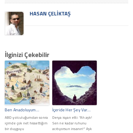
HASAN ÇELIKTAŞ
İlginizi Çekebilir
Ben Anadoluyum…
İçeride Her Şey Var…
ABD yolculuğumdan sonra
Derya isyan etti: “Ah aşk!
içimde çok net hissettiğim
Sen ne kadar ruhunu
bir duyguyu
acıtıyorsun insanın!” Aşk