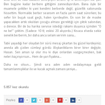
Ben bugüne kadar berbere gittiğimi zannediyordum. Bana öyle bir
muamele çektiler ki yani kendimi berberde değil, güzellik salonunda
hissettim. Normalde berber seansım en fazla yarım saat sürerken; bu
sefer bir buçuk saat geçti, halen içerdeydim. En son bir de maske
yapacakken artık okuldan çocuğu alması gerektiği için çıktık salondan,
o derece. Bir de bu harika servise istediği rakamı duyunca içimden “O
ne be!” çektim. (Sadece 10 tl; eskisi 20 alıyordu.) Kısaca elveda sekiz
senelik berberim, bir daha anca selam veririm sana…
Tabii yaşadığı her olaydan bir sürü mesaj çıkartan bu güzel kardeşiniz;
anında altı çizilen cümleyi gördü: Alışkanlıklarını birer birer değiştir,
Hasan. Sen aman iyi olur mu ki diye onlardan vazgeçmezken, bak
neleri kaçırıyorsun… Hem de yarı fiyatına…
Daha ne olsun… Şimdi sıra adım adım vedalaşmaya geldi
tamamlanmışlıklar ile ve kucak açmak zamanı yeniye…
5.857 kez okundu
0
0
0
0
0
Paylaş




