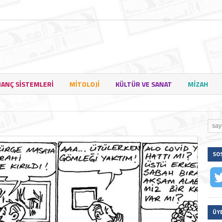
NANÇ SISTEMLERI
MITOLOJI
KÜLTÜR VE SANAT
MIZAH
SO
ÜY