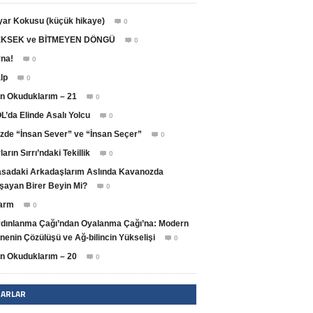
yar Kokusu (küçük hikaye)
0

KSEK ve BİTMEYEN DÖNGÜ
0

na!
0

lp
0

n Okuduklarım – 21
0

L’da Elinde Asalı Yolcu
0

zde “İnsan Sever” ve “İnsan Seçer”
0

ların Sırrı’ndaki Tekillik
0

sadaki Arkadaşlarım Aslında Kavanozda
şayan Birer Beyin Mi?
0

arm
0

dınlanma Çağı’ndan Oyalanma Çağı’na: Modern
nenin Çözülüşü ve Ağ-bilincin Yükselişi
0

n Okuduklarım – 20
0

ZARLAR