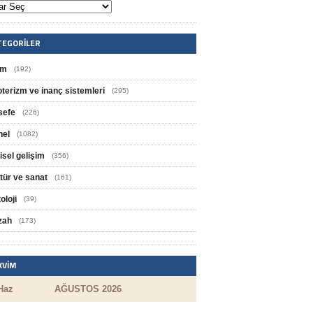
TEGORILER
im
(192)
oterizm ve inanç sistemleri
(295)
sefe
(226)
nel
(1082)
isel gelişim
(356)
tür ve sanat
(161)
oloji
(39)
zah
(173)
KVIM
Haz
AĞUSTOS 2026