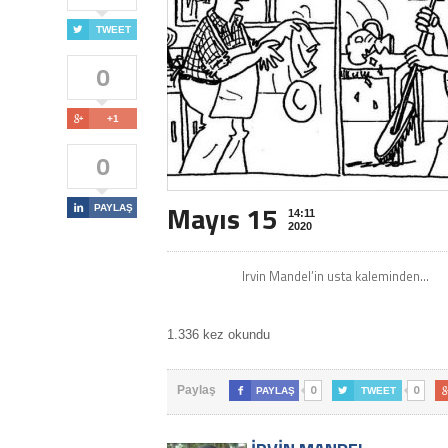

TWEET
0

+1
0
Mayıs 15

PAYLAŞ
14:11
2020
Irvin Mandel’in usta kaleminden…
1.336 kez okundu
0
0
Paylaş

PAYLAŞ

TWEET