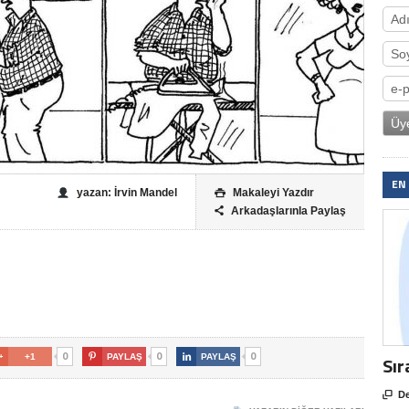
EN
yazan: İrvin Mandel
Makaleyi Yazdır

Arkadaşlarınla Paylaş

0
0
0

+1

PAYLAŞ

PAYLAŞ
Sır

De