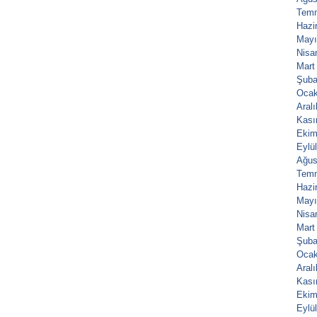
Tem
Hazi
Mayı
Nisa
Mart
Şuba
Ocak
Aral
Kası
Ekim
Eylü
Ağus
Tem
Hazi
Mayı
Nisa
Mart
Şuba
Ocak
Aral
Kası
Ekim
Eylü