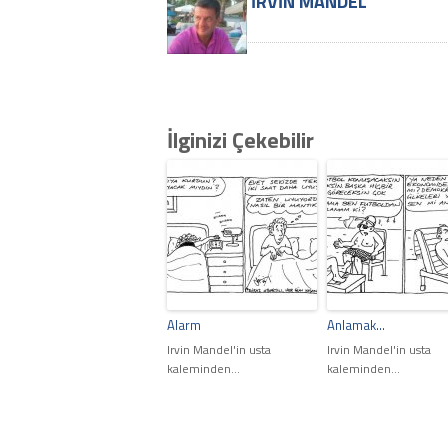
İRVIN MANDEL
İlginizi Çekebilir
Alarm
Anlamak…
Irvin Mandel'in usta
Irvin Mandel'in usta
kaleminden...
kaleminden...