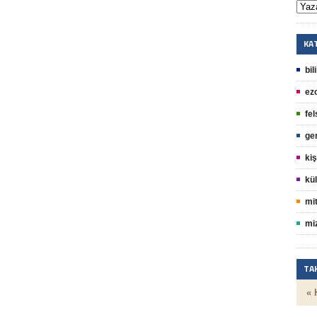
KA
bil
ez
fel
ge
kiş
kül
mit
mi
TA
« 