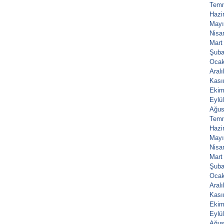
Tem
Hazi
Mayı
Nisa
Mart
Şuba
Ocak
Aral
Kası
Ekim
Eylü
Ağus
Tem
Hazi
Mayı
Nisa
Mart
Şuba
Ocak
Aral
Kası
Ekim
Eylü
Ağus