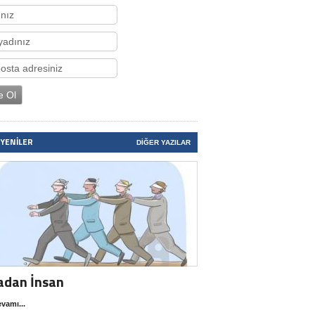
 YENILER
DIĞER YAZILAR
adan İnsan
vamı...