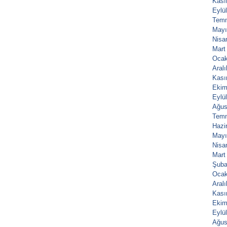
Kası
Eylü
Tem
Mayı
Nisa
Mart
Ocak
Aral
Kası
Ekim
Eylü
Ağus
Tem
Hazi
Mayı
Nisa
Mart
Şuba
Ocak
Aral
Kası
Ekim
Eylü
Ağus