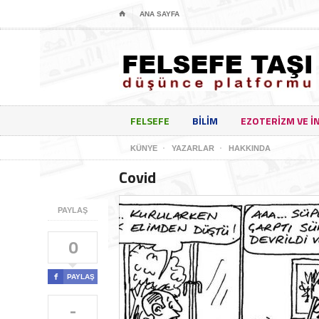
⌂
ANA SAYFA
FELSEFE
BILIM
EZOTERIZM VE I
KÜNYE
YAZARLAR
HAKKINDA
Covid
PAYLAŞ
0

PAYLAŞ
-