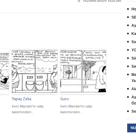
YAZARIN DIĞER YAZILARI
Hı
SE
Ay
Ka
So
YO
Sö
Sır
Ma
Ya
Al
Ay
Yapay Zeka
Guru
Öz
Irvin Mandel'in usta
Irvin Mandel'in usta
kaleminden...
kaleminden...
So
YA