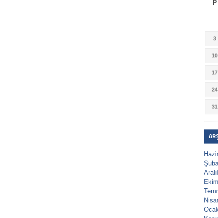
P
3
10
17
24
31
AR
Hazi
Şuba
Aral
Ekim
Tem
Nisa
Ocak