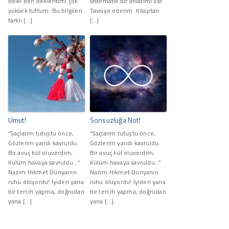
belki ben beklentimi çok
sistematik bir anlatımı var.
yüksek tuttum. Bu bilgileri
Tavsiye ederim. Kitaptan
farklı […]
[…]
Umut!
Sonsuzluğa Not!
“Saçlarım tutuştu önce,
“Saçlarım tutuştu önce,
Gözlerim yandı kavruldu.
Gözlerim yandı kavruldu.
Bir avuç kül oluverdim,
Bir avuç kül oluverdim,
Külüm havaya savruldu…”
Külüm havaya savruldu...”
Nazım Hikmet Dünyanın
Nazım Hikmet Dünyanın
ruhu ölüyordu! İyiden yana
ruhu ölüyordu! İyiden yana
bir tercih yapma, doğrudan
bir tercih yapma, doğrudan
yana […]
yana […]