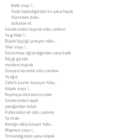
Balık soyu !..
Suda başladığından bu yana hayat
Hücreden doku
dokudan et
Gövdesinden kuyruk oldu canlının
Ya gırtlak ?..
Büyük küçüğü yutuyor hâla…
Yılan soyu !..
Sürünmeyi öğrendiğinden yana balık
Kılçığı gövde
meskeni toprak
Dünyası karanlık oldu canlının
Ya ağız
Zehirli sözler kusuyor hâla…
Köpek soyu !..
Koşmaya davranınca yılan
Gövdesinden ayak
yanağından kulak
Pullarından kıl oldu canlının
Ya mide
Kemiğe alkış tutuyor hâla…
Maymun soyu !..
Tırmandığından yana köpek