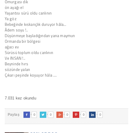
Omurgası dik
ön ayağı el
Yaşantısı sürü oldu canlının
Ya göz
Bebeğinde kıskançlık duruyor hâla…
Âdem soyu !..
Düşünmeye başladığından yana maymun
Ormanda bir bölgesi
ağacı ev
Sürüsü toplum oldu canlının
Ve İNSAN !..
Beyninde hırs
sözünde yalan
Çıkarı peşinde koşuyor hâla ….
7.031 kez okundu
0
0
0
0
0
Paylaş




