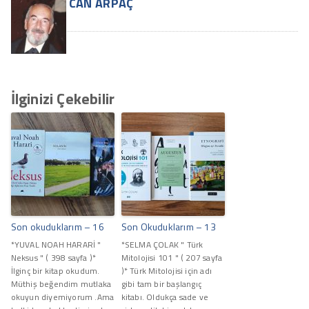
CAN ARPAÇ
İlginizi Çekebilir
Son okuduklarım – 16
Son Okuduklarım – 13
*YUVAL NOAH HARARİ "
*SELMA ÇOLAK " Türk
Neksus " ( 398 sayfa )*
Mitolojisi 101 " ( 207 sayfa
İlginç bir kitap okudum.
)* Türk Mitolojisi için adı
Müthiş beğendim mutlaka
gibi tam bir başlangıç
okuyun diyemiyorum .Ama
kitabı. Oldukça sade ve