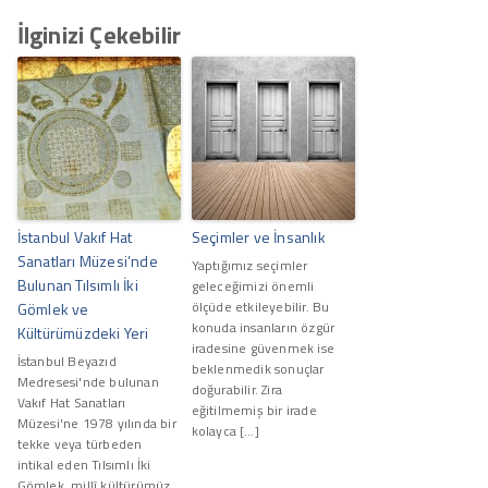
İlginizi Çekebilir
İstanbul Vakıf Hat
Seçimler ve İnsanlık
Sanatları Müzesi’nde
Yaptığımız seçimler
Bulunan Tılsımlı İki
geleceğimizi önemli
ölçüde etkileyebilir. Bu
Gömlek ve
konuda insanların özgür
Kültürümüzdeki Yeri
iradesine güvenmek ise
İstanbul Beyazıd
beklenmedik sonuçlar
Medresesi'nde bulunan
doğurabilir. Zira
Vakıf Hat Sanatları
eğitilmemiş bir irade
Müzesi'ne 1978 yılında bir
kolayca […]
tekke veya türbeden
intikal eden Tılsımlı İki
Gömlek, millî kültürümüz