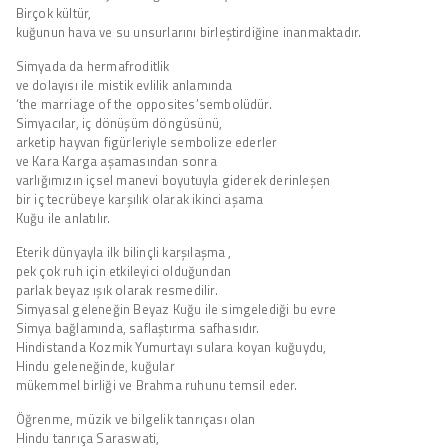
Birçok kültür,
kuğunun hava ve su unsurlarını birleştirdiğine inanmaktadır.
Simyada da hermafroditlik
ve dolayısı ile mistik evlilik anlamında
‘the marriage of the opposites’sembolüdür.
Simyacılar, iç dönüşüm döngüsünü,
arketip hayvan figürleriyle sembolize ederler
ve Kara Karga aşamasından sonra
varlığımızın içsel manevi boyutuyla giderek derinleşen
bir iç tecrübeye karşılık olarak ikinci aşama
Kuğu ile anlatılır.
Eterik dünyayla ilk bilinçli karşılaşma ,
pek çok ruh için etkileyici olduğundan
parlak beyaz ışık olarak resmedilir.
Simyasal geleneğin Beyaz Kuğu ile simgelediği bu evre
Simya bağlamında, saflaştırma safhasıdır.
Hindistanda Kozmik Yumurtayı sulara koyan kuğuydu,
Hindu geleneğinde, kuğular
mükemmel birliği ve Brahma ruhunu temsil eder.
Öğrenme, müzik ve bilgelik tanrıçası olan
Hindu tanrıça Saraswati,