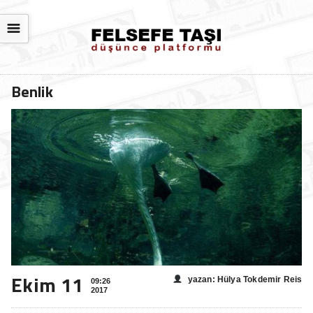
☰
Benlik
Ekim 11
yazan: Hülya Tokdemir Reis
09:26
2017