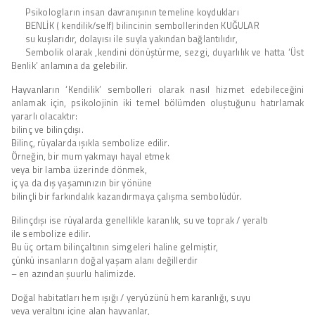
Psikologların insan davranışının temeline koydukları
BENLİK ( kendilik/self) bilincinin sembollerinden KUĞULAR
su kuşlarıdır, dolayısı ile suyla yakından bağlantılıdır,
Sembolik olarak ,kendini dönüştürme, sezgi, duyarlılık ve hatta ‘Üst
Benlik’ anlamına da gelebilir.
Hayvanların ‘Kendilik’ sembolleri olarak nasıl hizmet edebileceğini
anlamak için, psikolojinin iki temel bölümden oluştuğunu hatırlamak
yararlı olacaktır:
bilinç ve bilinçdışı.
Bilinç, rüyalarda ışıkla sembolize edilir.
Örneğin, bir mum yakmayı hayal etmek
veya bir lamba üzerinde dönmek,
iç ya da dış yaşamınızın bir yönüne
bilinçli bir farkındalık kazandırmaya çalışma sembolüdür.
Bilinçdışı ise rüyalarda genellikle karanlık, su ve toprak / yeraltı
ile sembolize edilir.
Bu üç ortam bilinçaltının simgeleri haline gelmiştir,
çünkü insanların doğal yaşam alanı değillerdir
– en azından şuurlu halimizde.
Doğal habitatları hem ışığı / yeryüzünü hem karanlığı, suyu
veya yeraltını içine alan hayvanlar,