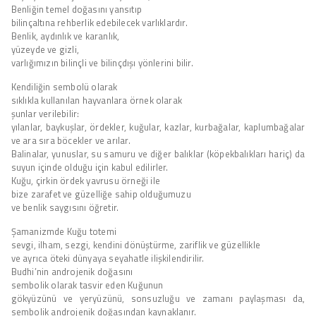
Benliğin temel doğasını yansıtıp
bilinçaltına rehberlik edebilecek varlıklardır.
Benlik, aydınlık ve karanlık,
yüzeyde ve gizli,
varlığımızın bilinçli ve bilinçdışı yönlerini bilir.
Kendiliğin sembolü olarak
sıklıkla kullanılan hayvanlara örnek olarak
şunlar verilebilir:
yılanlar, baykuşlar, ördekler, kuğular, kazlar, kurbağalar, kaplumbağalar
ve ara sıra böcekler ve arılar.
Balinalar, yunuslar, su samuru ve diğer balıklar (köpekbalıkları hariç) da
suyun içinde olduğu için kabul edilirler.
Kuğu, çirkin ördek yavrusu örneği ile
bize zarafet ve güzelliğe sahip olduğumuzu
ve benlik saygısını öğretir.
Şamanizmde Kuğu totemi
sevgi, ilham, sezgi, kendini dönüştürme, zariflik ve güzellikle
ve ayrıca öteki dünyaya seyahatle ilişkilendirilir.
Budhi’nin androjenik doğasını
sembolik olarak tasvir eden Kuğunun
gökyüzünü ve yeryüzünü, sonsuzluğu ve zamanı paylaşması da,
sembolik androjenik doğasından kaynaklanır.