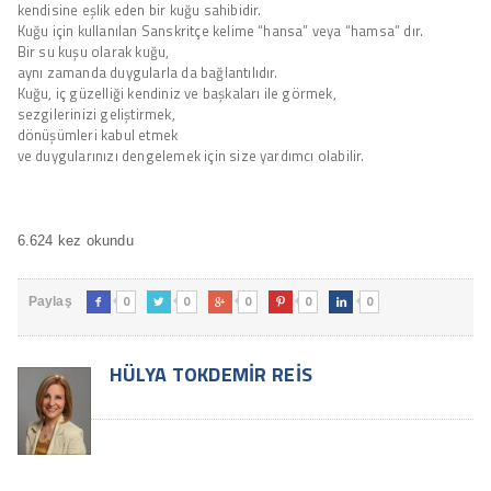
kendisine eşlik eden bir kuğu sahibidir.
Kuğu için kullanılan Sanskritçe kelime “hansa” veya “hamsa” dır.
Bir su kuşu olarak kuğu,
aynı zamanda duygularla da bağlantılıdır.
Kuğu, iç güzelliği kendiniz ve başkaları ile görmek,
sezgilerinizi geliştirmek,
dönüşümleri kabul etmek
ve duygularınızı dengelemek için size yardımcı olabilir.
6.624 kez okundu
0
0
0
0
0
Paylaş





HÜLYA TOKDEMIR REIS