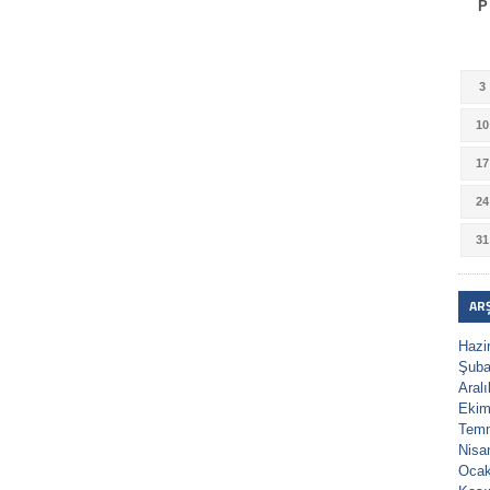
P
3
10
17
24
31
AR
Hazi
Şuba
Aral
Ekim
Tem
Nisa
Ocak