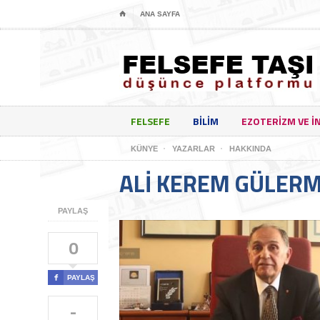
⌂
ANA SAYFA
FELSEFE
BILIM
EZOTERIZM VE I
KÜNYE
YAZARLAR
HAKKINDA
ALI KEREM GÜLER
PAYLAŞ
0

PAYLAŞ
-