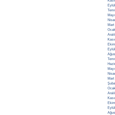
Kası
Eylü
Tem
Mayı
Nisa
Mart
Ocak
Aral
Kası
Ekim
Eylü
Ağus
Tem
Hazi
Mayı
Nisa
Mart
Şuba
Ocak
Aral
Kası
Ekim
Eylü
Ağus