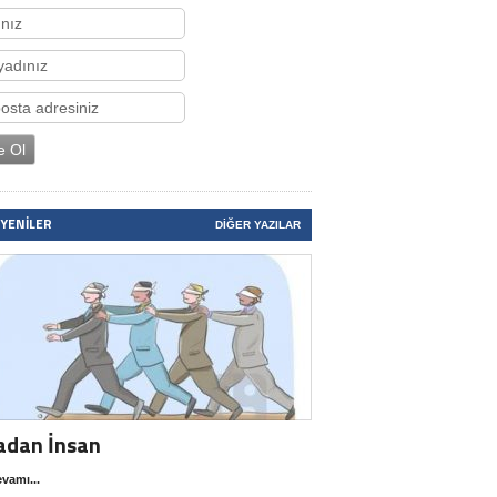
 YENILER
DIĞER YAZILAR
adan İnsan
vamı...