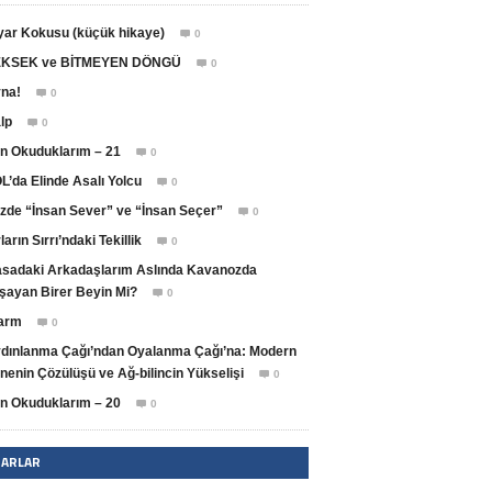
yar Kokusu (küçük hikaye)
0

KSEK ve BİTMEYEN DÖNGÜ
0

na!
0

lp
0

n Okuduklarım – 21
0

L’da Elinde Asalı Yolcu
0

zde “İnsan Sever” ve “İnsan Seçer”
0

ların Sırrı’ndaki Tekillik
0

sadaki Arkadaşlarım Aslında Kavanozda
şayan Birer Beyin Mi?
0

arm
0

dınlanma Çağı’ndan Oyalanma Çağı’na: Modern
nenin Çözülüşü ve Ağ-bilincin Yükselişi
0

n Okuduklarım – 20
0

ZARLAR