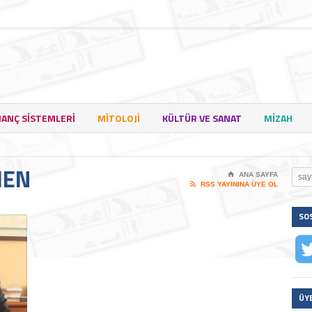
NANÇ SISTEMLERI
MITOLOJI
KÜLTÜR VE SANAT
MIZAH
MEN
⌂
ANA SAYFA

RSS YAYININA ÜYE OL
SO
ÜY