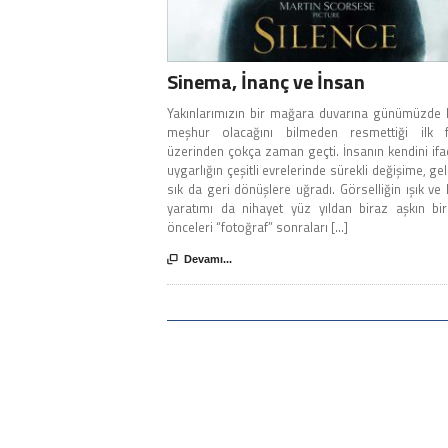
Sinema, İnanç ve İnsan
Yakınlarımızın bir mağara duvarına günümüzde 
meşhur olacağını bilmeden resmettiği ilk fi
üzerinden çokça zaman geçti. İnsanın kendini ifa
uygarlığın çeşitli evrelerinde sürekli değişime, ge
sık da geri dönüşlere uğradı. Görselliğin ışık ve 
yaratımı da nihayet yüz yıldan biraz aşkın bi
önceleri “fotoğraf” sonraları [...]

Devamı...