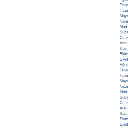
Tem
Hazi
Mayı
Nisa
Mart
Şuba
Ocak
Aral
Kası
Ekim
Eylü
Ağus
Tem
Hazi
Mayı
Nisa
Mart
Şuba
Ocak
Aral
Kası
Ekim
Eylü