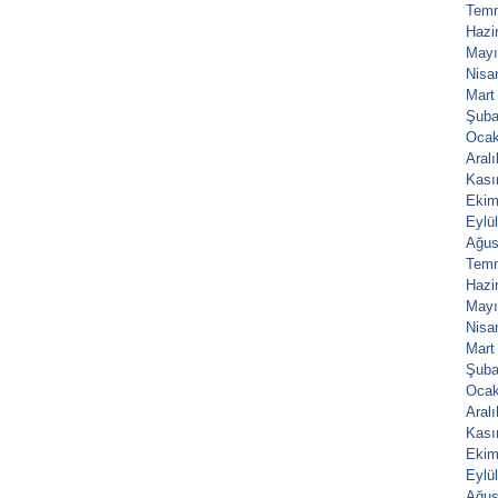
Tem
Hazi
Mayı
Nisa
Mart
Şuba
Ocak
Aral
Kası
Ekim
Eylü
Ağus
Tem
Hazi
Mayı
Nisa
Mart
Şuba
Ocak
Aral
Kası
Ekim
Eylü
Ağus