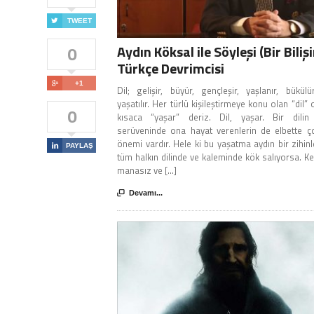

TWEET
Aydın Köksal ile Söyleşi (Bir Biliş
0
Türkçe Devrimcisi

+1
Dil; gelişir, büyür, gençleşir, yaşlanır, bükülür,
yaşatılır. Her türlü kişileştirmeye konu olan “dil”
0
kısaca “yaşar” deriz. Dil, yaşar. Bir dili
serüveninde ona hayat verenlerin de elbette ç
önemi vardır. Hele ki bu yaşatma aydın bir zihinle

PAYLAŞ
tüm halkın dilinde ve kaleminde kök salıyorsa. Ke
manasız ve [...]

Devamı...