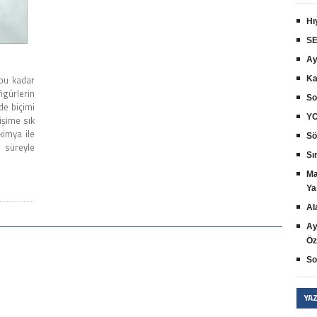
Hı
SE
Ay
bu kadar
Ka
gürlerin
So
de biçimi
YO
lişime sık
kimya ile
Sö
r süreyle
Sır
Ma
Ya
Al
Ay
Öz
So
YA