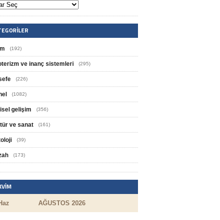
TEGORILER
im
(192)
oterizm ve inanç sistemleri
(295)
sefe
(226)
nel
(1082)
isel gelişim
(356)
tür ve sanat
(161)
oloji
(39)
zah
(173)
KVIM
Haz
AĞUSTOS 2026