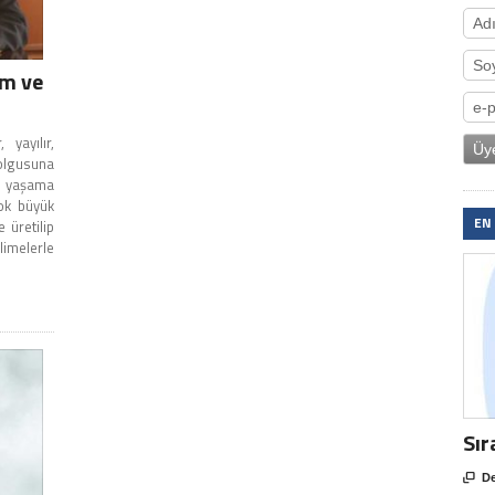
im ve
 yayılır,
 olgusuna
n yaşama
ok büyük
EN
 üretilip
limelerle
Sır

De