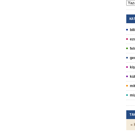
KA
bil
ez
fel
ge
kiş
kül
mit
mi
TA
« 