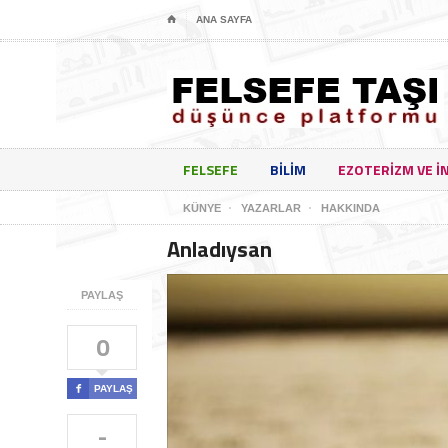
⌂
ANA SAYFA
FELSEFE
BILIM
EZOTERIZM VE I
KÜNYE
YAZARLAR
HAKKINDA
Anladıysan
PAYLAŞ
0

PAYLAŞ
-