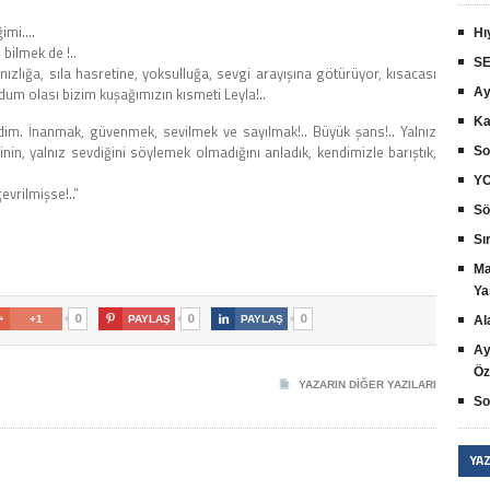
ğimi….
Hı
 bilmek de !..
SE
lnızlığa, sıla hasretine, yoksulluğa, sevgi arayışına götürüyor, kısacası
ldum olası bizim kuşağımızın kısmeti Leyla!..
Ay
Ka
ldim. İnanmak, güvenmek, sevilmek ve sayılmak!.. Büyük şans!.. Yalnız
inin, yalnız sevdiğini söylemek olmadığını anladık, kendimizle barıştık,
So
YO
evrilmişse!..”
Sö
Sır
Ma
Ya
0
0
0

+1

PAYLAŞ

PAYLAŞ
Al
Ay
Öz
YAZARIN DIĞER YAZILARI
So
YA