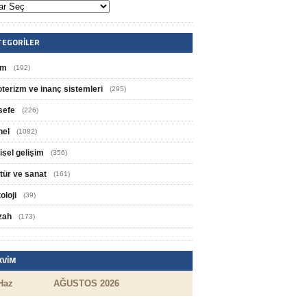
TEGORILER
im
(192)
oterizm ve inanç sistemleri
(295)
sefe
(226)
nel
(1082)
isel gelişim
(356)
tür ve sanat
(161)
oloji
(39)
zah
(173)
KVIM
Haz
AĞUSTOS 2026