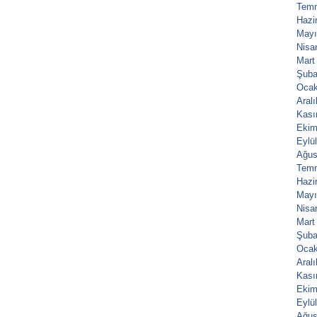
Tem
Hazi
Mayı
Nisa
Mart
Şuba
Ocak
Aral
Kası
Ekim
Eylü
Ağus
Tem
Hazi
Mayı
Nisa
Mart
Şuba
Ocak
Aral
Kası
Ekim
Eylü
Ağus