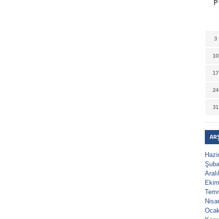
P
3
10
17
24
31
AR
Hazi
Şuba
Aral
Ekim
Tem
Nisa
Ocak