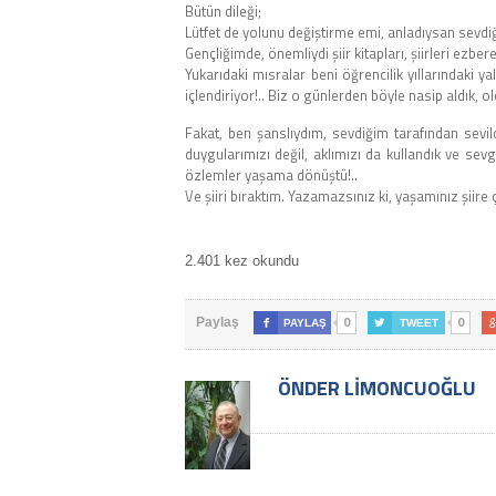
Bütün dileği;
Lütfet de yolunu değiştirme emi, anladıysan sevdi
Gençliğimde, önemliydi şiir kitapları, şiirleri ezbere
Yukarıdaki mısralar beni öğrencilik yıllarındaki ya
içlendiriyor!.. Biz o günlerden böyle nasip aldık, o
Fakat, ben şanslıydım, sevdiğim tarafından sevi
duygularımızı değil, aklımızı da kullandık ve sevg
özlemler yaşama dönüştü!..
Ve şiiri bıraktım. Yazamazsınız ki, yaşamınız şiire ç
2.401 kez okundu
0
0
Paylaş

PAYLAŞ

TWEET
ÖNDER LIMONCUOĞLU