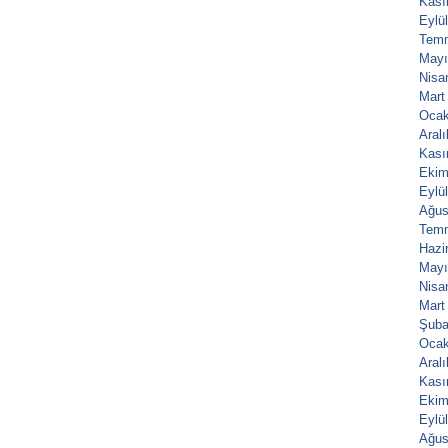
Kası
Eylü
Tem
Mayı
Nisa
Mart
Ocak
Aral
Kası
Ekim
Eylü
Ağus
Tem
Hazi
Mayı
Nisa
Mart
Şuba
Ocak
Aral
Kası
Ekim
Eylü
Ağus