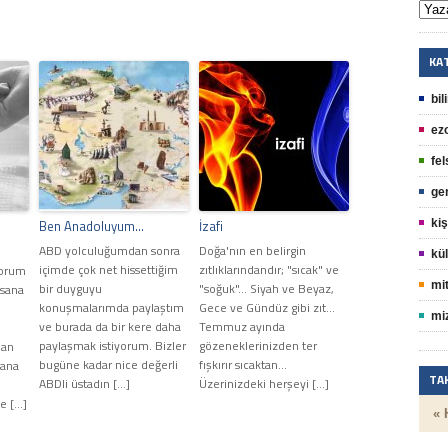
KA
bil
ez
fel
ge
Ben Anadoluyum…
İzafi
kiş
ABD yolculuğumdan sonra
Doğa'nın en belirgin
kül
içimde çok net hissettiğim
zıtlıklarındandır; "sıcak" ve
yorum
mit
bir duyguyu
"soğuk"... Siyah ve Beyaz,
 sana
konuşmalarımda paylaştım
Gece ve Gündüz gibi zıt...
mi
ve burada da bir kere daha
Temmuz ayında
paylaşmak istiyorum. Bizler
gözeneklerinizden ter
lan
bugüne kadar nice değerli
fışkırır sıcaktan...
yana
TA
ABDli üstadın […]
Üzerinizdeki herşeyi […]
e […]
« 