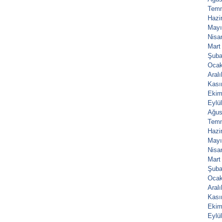
Tem
Hazi
Mayı
Nisa
Mart
Şuba
Ocak
Aral
Kası
Ekim
Eylü
Ağus
Tem
Hazi
Mayı
Nisa
Mart
Şuba
Ocak
Aral
Kası
Ekim
Eylü