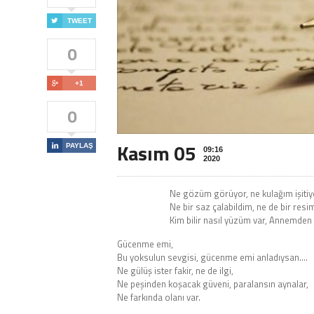

TWEET
0

+1
0
Kasım 05

PAYLAŞ
09:16
2020
Ne gözüm görüyor, ne kulağım işitiy
Ne bir saz çalabildim, ne de bir resi
Kim bilir nasıl yüzüm var, Annemden
Gücenme emi,
Bu yoksulun sevgisi, gücenme emi anladıysan….
Ne gülüş ister fakir, ne de ilgi,
Ne peşinden koşacak güveni, paralansın aynalar,
Ne farkında olanı var.