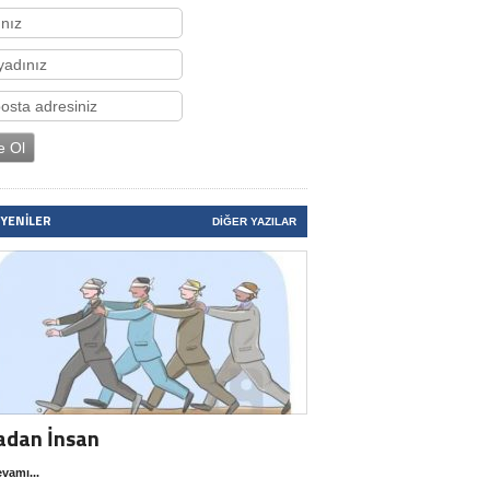
 YENILER
DIĞER YAZILAR
adan İnsan
vamı...