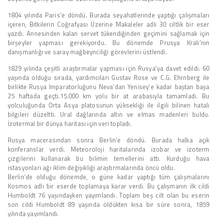
1804 yılında Paris’e döndü. Burada seyahatlerinde yaptığı çalışmaları
içeren, Bitkilerin Coğrafyası Üzerine Makaleler adlı 30 ciltlik bir eser
yazdı. Annesinden kalan servet tükendiğinden geçimini sağlamak için
birşeyler yapması gerekiyordu. Bu dönemde Prusya Kralı’nın
danışmanlığı ve saray mağbeynciliği görevlerini üstlendi.
1829 yılında çeşitli araştırmalar yapması için Rusya’ya davet edildi. 60
yaşında olduğu sırada, yardımcıları Gustav Rose ve C.G. Ehrnberg ile
birlikte Rusya İmparatorluğunu Neva’dan Yenisey’e kadar baştan başa
25 haftada geçti.15.000 km yolu bir at arabasıyla tamamladı. Bu
yolculuğunda Orta Asya platosunun yüksekliği ile ilgili bilinen hatalı
bilgileri düzeltti. Ural dağlarında altın ve elmas madenleri buldu.
İzotermal bir dünya haritası için veri topladı.
Rusya macerasından sonra Berlin’e döndü. Burada halka açık
konferanslar verdi. Meteoroloji haritalarında izobar ve izoterm
çizgilerini kullanarak bu bilimin temellerini attı. Kurduğu hava
istasyonları ağı iklim değişikliği araştırmalarında öncü oldu.
Berlin’de olduğu dönemde, o güne kadar yaptığı tüm çalışmalarını
Kosmos adlı bir eserde toplamaya karar verdi. Bu çalışmanın ilk cildi
Humboldt 76 yaşındayken yayımlandı. Toplam beş cilt olan bu eserin
son cildi Humboldt 89 yaşında öldükten kısa bir süre sonra, 1859
yılında yayımlandı.