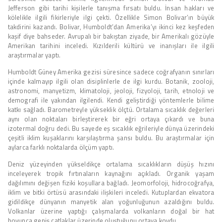
Jefferson gibi tarihi kişilerle tanışma fırsatı buldu. İnsan hakları ve
kölelikle ilgili fikirleriyle ilgi çekti. Özellikle Simon Bolivar’ın büyük
takdirini kazandı. Bolivar, Humboldt’dan Amerika’yı ikinci kez keşfeden
kaşif diye bahseder. Avrupalı bir bakıştan ziyade, bir Amerikalı gözüyle
Amerikan tarihini inceledi. Kızılderili kültürü ve inanışları ile ilgili
araştırmalar yaptı.
Humboldt Güney Amerika gezisi süresince sadece coğrafyanın sınırları
içinde kalmayıp ilgili olan disiplinlerle de ilgi kurdu. Botanik, zooloji,
astronomi, manyetizm, klimatoloji, jeoloji, fizyoloji, tarih, etnoloji ve
demografi ile yakından ilgilendi. Kendi geliştirdiği yöntemlerle bilime
katkı sağladı. Barometreyle yükseklik ölçtü. Ortalama sıcaklık değerleri
aynı olan noktaları birleştirerek bir eğri ortaya çıkardı ve buna
izotermal doğru dedi. Bu sayede eş sıcaklık eğrileriyle dünya üzerindeki
çeşitli iklim kuşaklarını karşılaştırma şansı buldu. Bu araştırmalar için
aylarca farklı noktalarda ölçüm yaptı.
Deniz yüzeyinden yükseldikçe ortalama sıcaklıkların düşüş hızını
inceleyerek tropik fırtınaların kaynağını açıkladı. Organik yaşam
dağılımını değişen fiziki koşullara bağladı. Jeomorfoloji, hidrocoğrafya,
iklim ve bitki örtüsü arasındaki ilişkileri inceledi. Kutuplardan ekvatora
gidildikçe dünyanın manyetik alan yoğunluğunun azaldığını buldu.
Volkanlar üzerine yaptığı çalışmalarda volkanların doğal bir hat
boyunca geniş çatlaklar üzerinde oluştuğunu ortaya koydu.