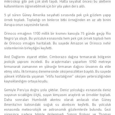
mikroskop gibi pek çok aleti taşıdı. Hatta seyahat öncesi bu aletlerin
kullanımlarını öğrenebilmek için bir yıla yakın ders aldı.
5 yıl süren Güney Amerika seyahati sırasında pek çok gözlem yapıp
örnek topladı. Topladığı on binlerce bitki örneğinden en az altı binini
Avrupa onun sayesinde tanıdı.
Orinoco ırmağının 1700 millik bir kısmını kanoyla 75 günde geçip Rio
Negro’ya ulaştı. Bu yolculuk esnasında hem pek çok örnek topladı hem
de Orinoco ırmağını haritaladı. Bu sayede Amazon ve Orinoco nehir
sistemlerinin birleştiğini keşfetti.
And Dağlarını ziyaret ettiler. Cimborazo dağına tırmanarak bölgenin
jeolojik yapısını inceledi. Bu araştırmaları yaparken 5760 metreye
tırmanarak zamanının en yükseğe tırmanan dağcısı ünvanını da elde
etmiş oldu. İlk tırmanış denemesinde oksijensizlikten bayıldı. Bu sayede
yüksek irtifalarda yaşanan “irtifa hastalığının” oksijen yetersizliğinden
kaynaklandığını ortaya koydu.
Gemiyle Peru’ya doğru yola çıktılar. Deniz yolculuğu esnasında deniz
suyunun sıcaklığını ölçtü, suyun kimyasını araştırdı ve örnekler topladı.
Daha sonraları Humboldt akıntısı olarak anılacak olan Güney
Amerika’nın batısındaki soğuk su akıntısını keşfetti. Bu yolculuk
esnasında meteorolojik ve astronomik gözlemlerde bulundu. Gezi
süresince sadece bilimle ilgilenmedi. Simon Bolivar ve Thomas