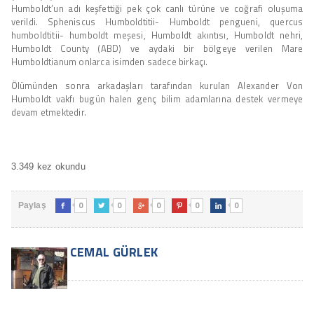
Humboldt’un adı keşfettiği pek çok canlı türüne ve coğrafi oluşuma
verildi. Spheniscus Humboldtitii- Humboldt pengueni, quercus
humboldtitii- humboldt meşesi, Humboldt akıntısı, Humboldt nehri,
Humboldt County (ABD) ve aydaki bir bölgeye verilen Mare
Humboldtianum onlarca isimden sadece birkaçı.
Ölümünden sonra arkadaşları tarafından kurulan Alexander Von
Humboldt vakfı bugün halen genç bilim adamlarına destek vermeye
devam etmektedir.
3.349 kez okundu
0
0
0
0
0
Paylaş





CEMAL GÜRLEK