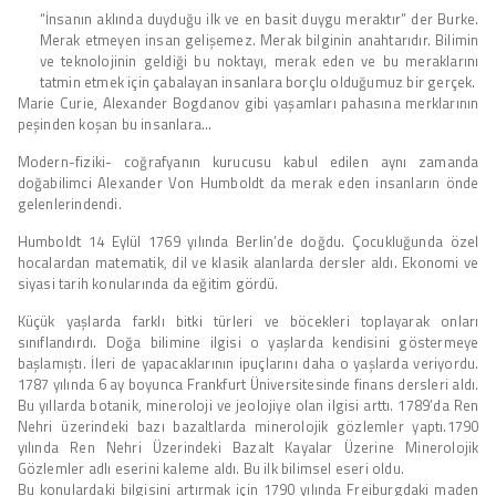
“İnsanın aklında duyduğu ilk ve en basit duygu meraktır” der Burke.
Merak etmeyen insan gelişemez. Merak bilginin anahtarıdır. Bilimin
ve teknolojinin geldiği bu noktayı, merak eden ve bu meraklarını
tatmin etmek için çabalayan insanlara borçlu olduğumuz bir gerçek.
Marie Curie, Alexander Bogdanov gibi yaşamları pahasına merklarının
peşinden koşan bu insanlara…
Modern-fiziki- coğrafyanın kurucusu kabul edilen aynı zamanda
doğabilimci Alexander Von Humboldt da merak eden insanların önde
gelenlerindendi.
Humboldt 14 Eylül 1769 yılında Berlin’de doğdu. Çocukluğunda özel
hocalardan matematik, dil ve klasik alanlarda dersler aldı. Ekonomi ve
siyasi tarih konularında da eğitim gördü.
Küçük yaşlarda farklı bitki türleri ve böcekleri toplayarak onları
sınıflandırdı. Doğa bilimine ilgisi o yaşlarda kendisini göstermeye
başlamıştı. İleri de yapacaklarının ipuçlarını daha o yaşlarda veriyordu.
1787 yılında 6 ay boyunca Frankfurt Üniversitesinde finans dersleri aldı.
Bu yıllarda botanik, mineroloji ve jeolojiye olan ilgisi arttı. 1789’da Ren
Nehri üzerindeki bazı bazaltlarda minerolojik gözlemler yaptı.1790
yılında Ren Nehri Üzerindeki Bazalt Kayalar Üzerine Minerolojik
Gözlemler adlı eserini kaleme aldı. Bu ilk bilimsel eseri oldu.
Bu konulardaki bilgisini artırmak için 1790 yılında Freiburgdaki maden