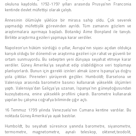
okuluna kaydoldu. 1792-1797 yılları arasında Prusya’nın Franconia
kentinde devlet müfettişi olarak çalıştı.
Annesinin ölümüyle yüklüce bir mirasa sahip oldu. Çok severek
yapmadığı müfettişlik görevinden ayrıldı. Tüm zamanını gözlem ve
araştırmalara ayırmaya başladı. Botanikçi Aime Bonpland ile tanıştı.
Birlikte araştırma gezileri yapmaya karar verdiler.
Napoleon’un hüküm sürdüğü o yıllar, Avrupa’nın siyası açıdan oldukça
karışık olduğu bir dönemdi ve araştırma gezileri için rahat ve güvenli bir
ortam sunmuyordu. Bu sebepten yeni dünyaya seyahat etmeye karar
verdiler. Güney Amerika’ya seyahat edip olabildiğince veri toplamayı
planlıyorlardı. Bunun için gerekli izinleri almak üzere İspanya’ya doğru
yola çıktılar. Pireneleri yürüyerek geçtiler. Humboldt; Barselona ve
Valensiya arasında barometre basıncı kullanarak yükseklik ölçümleri
yaptı. Valensiya’dan Galiçya’ya uzanan, İspanya’nın güneydoğusundan
kuzeybatısına, enine yükseklik profilini çıkardı. Barometre kullanarak
yapılan bu çalışma coğrafya biliminde çığır açtı.
16 Temmuz 1799 yılında Venezuela’nın Cumana kentine vardılar. Bu
noktada Güney Amerika’ya ayak bastılar.
Humboldt, bu seyahati süresince yanında barometre, siyanometre,
termometre, magnetometre, aynalı teleskop, oktenet,teodolit,