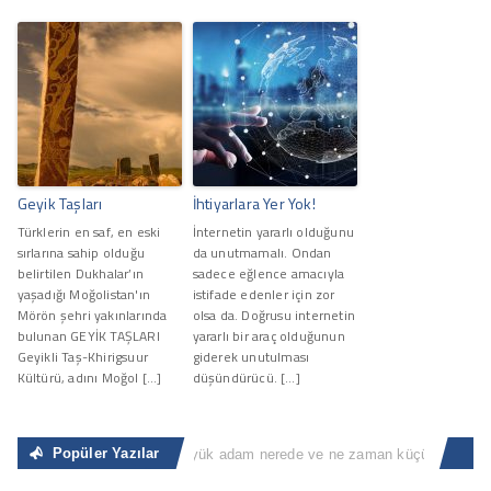
Geyik Taşları
İhtiyarlara Yer Yok!
Türklerin en saf, en eski
İnternetin yararlı olduğunu
sırlarına sahip olduğu
da unutmamalı. Ondan
belirtilen Dukhalar’ın
sadece eğlence amacıyla
yaşadığı Moğolistan'ın
istifade edenler için zor
Mörön şehri yakınlarında
olsa da. Doğrusu internetin
bulunan GEYİK TAŞLARI
yararlı bir araç olduğunun
Geyikli Taş-Khirigsuur
giderek unutulması
Kültürü, adını Moğol […]
düşündürücü. […]
Popüler Yazılar
Sıradan İnsan
“Büyük adam nerede ve ne zaman küçük adam olacağ