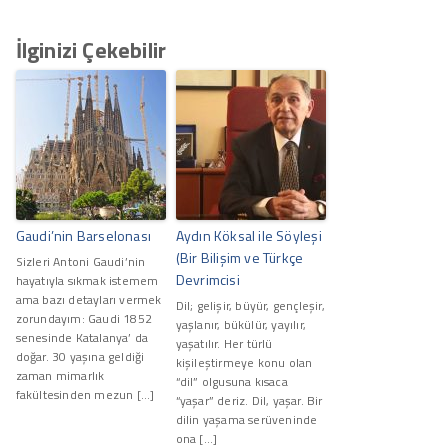
İlginizi Çekebilir
Gaudi’nin Barselonası
Aydın Köksal ile Söyleşi
(Bir Bilişim ve Türkçe
Sizleri Antoni Gaudi’nin
Devrimcisi
hayatıyla sıkmak istemem
ama bazı detayları vermek
Dil; gelişir, büyür, gençleşir,
zorundayım: Gaudi 1852
yaşlanır, bükülür, yayılır,
senesinde Katalanya’ da
yaşatılır. Her türlü
doğar. 30 yaşına geldiği
kişileştirmeye konu olan
zaman mimarlık
“dil” olgusuna kısaca
fakültesinden mezun […]
“yaşar” deriz. Dil, yaşar. Bir
dilin yaşama serüveninde
ona […]