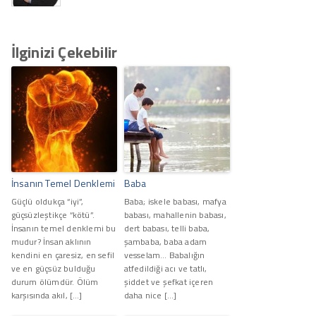
İlginizi Çekebilir
İnsanın Temel Denklemi
Baba
Güçlü oldukça “iyi”,
Baba; iskele babası, mafya
güçsüzleştikçe “kötü”.
babası, mahallenin babası,
İnsanın temel denklemi bu
dert babası, telli baba,
mudur? İnsan aklının
şambaba, baba adam
kendini en çaresiz, en sefil
vesselam… Babalığın
ve en güçsüz bulduğu
atfedildiği acı ve tatlı,
durum ölümdür. Ölüm
şiddet ve şefkat içeren
karşısında akıl, […]
daha nice […]