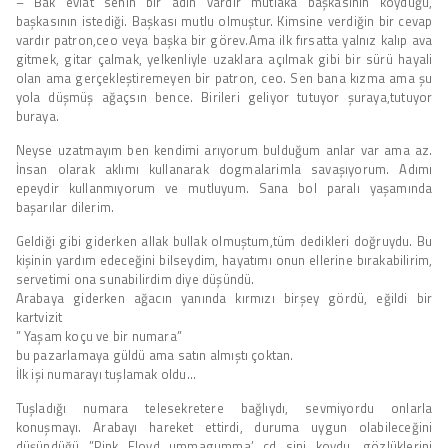
– Bak evlat senin bir adın vardır mutlaka başkasının koyduğu,
başkasının istediği. Başkası mutlu olmuştur. Kimsine verdiğin bir cevap
vardır patron,ceo veya başka bir görev.Ama ilk fırsatta yalnız kalıp ava
gitmek, gitar çalmak, yelkenliyle uzaklara açılmak gibi bir sürü hayali
olan ama gerçekleştiremeyen bir patron, ceo. Sen bana kızma ama şu
yola düşmüş ağaçsın bence. Birileri geliyor tutuyor şuraya,tutuyor
buraya.
Neyse uzatmayım ben kendimi arıyorum bulduğum anlar var ama az.
İnsan olarak aklımı kullanarak dogmalarimla savaşıyorum. Adımı
epeydir kullanmıyorum ve mutluyum. Sana bol paralı yaşamında
başarılar dilerim.
Geldiği gibi giderken allak bullak olmuştum,tüm dedikleri doğruydu. Bu
kişinin yardım edeceğini bilseydim, hayatımı onun ellerine bırakabilirim,
servetimi ona sunabilirdim diye düşündü.
Arabaya giderken ağacın yanında kırmızı birşey gördü, eğildi bir
kartvizit
” Yaşam koçu ve bir numara”
bu pazarlamaya güldü ama satın almıştı çoktan.
İlk işi numarayı tuşlamak oldu…
Tuşladığı numara telesekretere bağlıydı, sevmiyordu onlarla
konuşmayı. Arabayı hareket ettirdi, duruma uygun olabileceğini
düşündüğü ”Pink Floyd ummagumma’ cd sini koydu, gözlüklerini