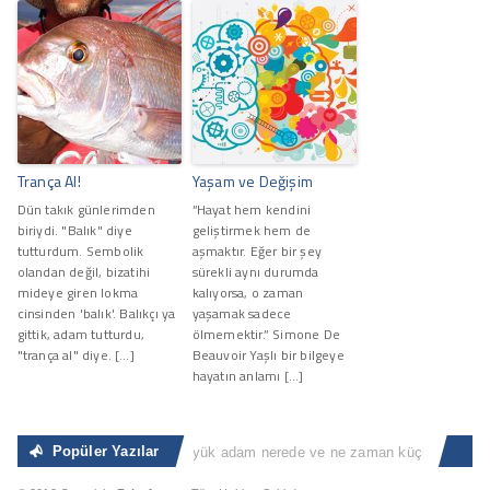
Trança Al!
Yaşam ve Değişim
Dün takık günlerimden
“Hayat hem kendini
biriydi. "Balık" diye
geliştirmek hem de
tutturdum. Sembolik
aşmaktır. Eğer bir şey
olandan değil, bizatihi
sürekli aynı durumda
mideye giren lokma
kalıyorsa, o zaman
cinsinden 'balık'. Balıkçı ya
yaşamak sadece
gittik, adam tutturdu,
ölmemektir.” Simone De
"trança al" diye. […]
Beauvoir Yaşlı bir bilgeye
hayatın anlamı […]
Popüler Yazılar
Sıradan İnsan
“Büyük adam nerede ve ne zaman küçük adam olacağ