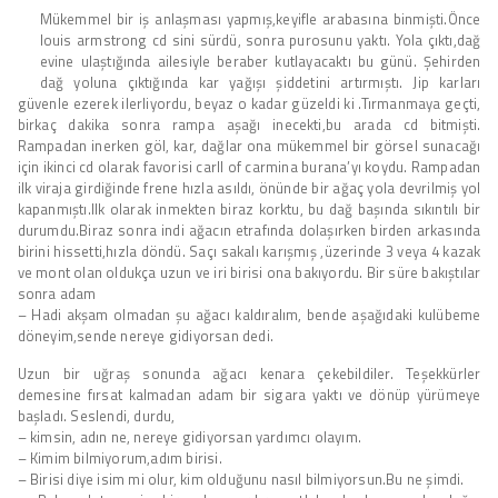
Mükemmel bir iş anlaşması yapmış,keyifle arabasına binmişti.Önce
louis armstrong cd sini sürdü, sonra purosunu yaktı. Yola çıktı,dağ
evine ulaştığında ailesiyle beraber kutlayacaktı bu günü. Şehirden
dağ yoluna çıktığında kar yağışı şiddetini artırmıştı. Jip karları
güvenle ezerek ilerliyordu, beyaz o kadar güzeldi ki .Tırmanmaya geçti,
birkaç dakika sonra rampa aşağı inecekti,bu arada cd bitmişti.
Rampadan inerken göl, kar, dağlar ona mükemmel bir görsel sunacağı
için ikinci cd olarak favorisi carll of carmina burana’yı koydu. Rampadan
ilk viraja girdiğinde frene hızla asıldı, önünde bir ağaç yola devrilmiş yol
kapanmıştı.Ilk olarak inmekten biraz korktu, bu dağ başında sıkıntılı bir
durumdu.Biraz sonra indi ağacın etrafında dolaşırken birden arkasında
birini hissetti,hızla döndü. Saçı sakalı karışmış ,üzerinde 3 veya 4 kazak
ve mont olan oldukça uzun ve iri birisi ona bakıyordu. Bir süre bakıştılar
sonra adam
– Hadi akşam olmadan şu ağacı kaldıralım, bende aşağıdaki kulübeme
döneyim,sende nereye gidiyorsan dedi.
Uzun bir uğraş sonunda ağacı kenara çekebildiler. Teşekkürler
demesine fırsat kalmadan adam bir sigara yaktı ve dönüp yürümeye
başladı. Seslendi, durdu,
– kimsin, adın ne, nereye gidiyorsan yardımcı olayım.
– Kimim bilmiyorum,adım birisi.
– Birisi diye isim mi olur, kim olduğunu nasıl bilmiyorsun.Bu ne şimdi.