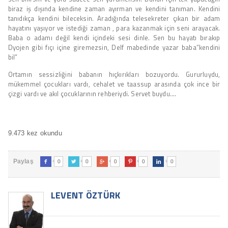
biraz iş dışında kendine zaman ayırman ve kendini tanıman. Kendini
tanıdıkça kendini bileceksin. Aradığında telesekreter çıkan bir adam
hayatını yaşıyor ve istediği zaman , para kazanmak için seni arayacak.
Baba o adamı değil kendi içindeki sesi dinle. Sen bu hayatı bırakıp
Dyojen gibi fıçı içine giremezsin, Delf mabedinde yazar baba”kendini
bil”
Ortamın sessizliğini babanın hıçkırıkları bozuyordu. Gururluydu,
mükemmel çocukları vardı, cehalet ve taassup arasında çok ince bir
çizgi vardı ve akıl çocuklarının rehberiydi. Servet buydu….
9.473 kez okundu
0
0
0
0
0
Paylaş





LEVENT ÖZTÜRK