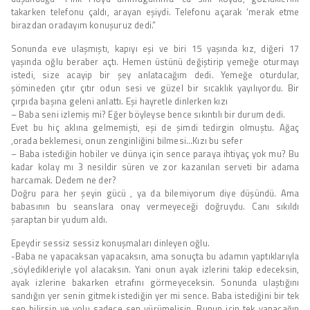
takarken telefonu çaldı, arayan eşiydi. Telefonu açarak ‘merak etme
birazdan oradayım konuşuruz dedi.”
Sonunda eve ulaşmıştı, kapıyı eşi ve biri 15 yaşında kız, diğeri 17
yaşında oğlu beraber açtı. Hemen üstünü değiştirip yemeğe oturmayı
istedi, size acayip bir şey anlatacağım dedi. Yemeğe oturdular,
şömineden çıtır çıtır odun sesi ve güzel bir sıcaklık yayılıyordu. Bir
çırpıda başına geleni anlattı. Eşi hayretle dinlerken kızı
– Baba seni izlemiş mi? Eğer böyleyse bence sıkıntılı bir durum dedi.
Evet bu hiç aklına gelmemişti, eşi de şimdi tedirgin olmuştu. Ağaç
,orada beklemesi, onun zenginliğini bilmesi…Kızı bu sefer
– Baba istediğin hobiler ve dünya için sence paraya ihtiyaç yok mu? Bu
kadar kolay mı 3 nesildir süren ve zor kazanılan serveti bir adama
harcamak. Dedem ne der?
Doğru para her şeyin gücü , ya da bilemiyorum diye düşündü. Ama
babasının bu seanslara onay vermeyeceği doğruydu. Canı sıkıldı
şaraptan bir yudum aldı.
Epeydir sessiz sessiz konuşmaları dinleyen oğlu.
-Baba ne yapacaksan yapacaksın, ama sonuçta bu adamın yaptıklarıyla
,söyledikleriyle yol alacaksın. Yani onun ayak izlerini takip edeceksin,
ayak izlerine bakarken etrafını görmeyeceksin. Sonunda ulaştığını
sandığın yer senin gitmek istediğin yer mi sence. Baba istediğini bir tek
sen bilirsin ve yolu sadece sen yürümelisin. Bunun için tek yapacağın