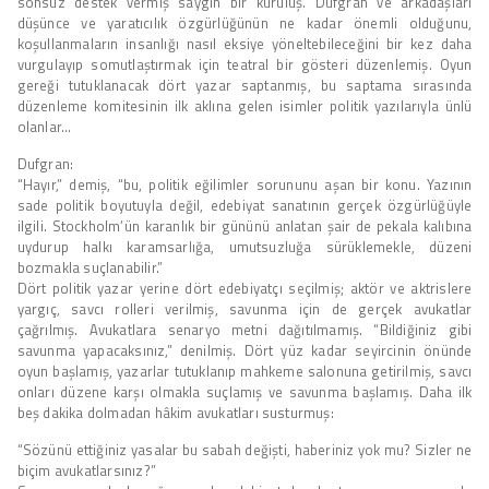
sonsuz destek vermiş saygın bir kuruluş. Dufgran ve arkadaşları
düşünce ve yaratıcılık özgürlüğünün ne kadar önemli olduğunu,
koşullanmaların insanlığı nasıl eksiye yöneltebileceğini bir kez daha
vurgulayıp somutlaştırmak için teatral bir gösteri düzenlemiş. Oyun
gereği tutuklanacak dört yazar saptanmış, bu saptama sırasında
düzenleme komitesinin ilk aklına gelen isimler politik yazılarıyla ünlü
olanlar…
Dufgran:
“Hayır,” demiş, “bu, politik eğilimler sorununu aşan bir konu. Yazının
sade politik boyutuyla değil, edebiyat sanatının gerçek özgürlüğüyle
ilgili. Stockholm’ün karanlık bir gününü anlatan şair de pekala kalıbına
uydurup halkı karamsarlığa, umutsuzluğa sürüklemekle, düzeni
bozmakla suçlanabilir.”
Dört politik yazar yerine dört edebiyatçı seçilmiş; aktör ve aktrislere
yargıç, savcı rolleri verilmiş, savunma için de gerçek avukatlar
çağrılmış. Avukatlara senaryo metni dağıtılmamış. “Bildiğiniz gibi
savunma yapacaksınız,” denilmiş. Dört yüz kadar seyircinin önünde
oyun başlamış, yazarlar tutuklanıp mahkeme salonuna getirilmiş, savcı
onları düzene karşı olmakla suçlamış ve savunma başlamış. Daha ilk
beş dakika dolmadan hâkim avukatları susturmuş:
“Sözünü ettiğiniz yasalar bu sabah değişti, haberiniz yok mu? Sizler ne
biçim avukatlarsınız?”