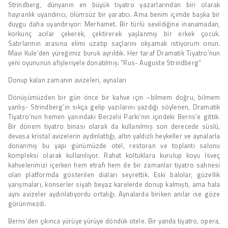
Strindberg, dünyanın en büyük tiyatro yazarlarından biri olarak
hayranlık uyandırıcı, ölümsüz bir yaratıcı. Ama benim içimde başka bir
duygu daha uyandırıyor: Merhamet. Bir türlü sevildiğine inanamadan,
korkunç acılar çekerek, çektirerek yaşlanmış bir erkek çocuk.
Satırlarının arasına elimi uzatıp saçlarını okşamak istiyorum onun.
Mavi Kule’den yüreğimiz buruk ayrıldık. Her taraf Dramatik Tiyatro’nun
yeni oyununun afişleriyele donatılmış: “Rus- Auguste Strindberg”
Donup kalan zamanın avizeleri, aynaları
Dönüşümüzden bir gün önce bir kahve için –bilmem doğru, bilmem
yanlış- Strindberg’in sıkça gelip yazılarını yazdığı söylenen, Dramatik
Tiyatro’nun hemen yanındaki Berzelii Parkı’nın içindeki Berns’e gittik.
Bir dönem tiyatro binası olarak da kullanılmış son derecede süslü,
devasa kristal avizelerin aydınlattığı, altın yaldızlı heykeller ve aynalarla
donanmış bu yapı günümüzde otel, restoran ve toplantı salonu
kompleksi olarak kullanılıyor. Rahat koltuklara kurulup koyu İsveç
kahvelerimizi içerken hem etrafı hem de bir zamanlar tiyatro sahnesi
olan platformda gösterilen diaları seyrettik. Eski balolar, güzellik
yarışmaları, konserler siyah beyaz karelerde donup kalmıştı, ama hala
aynı avizeler aydınlatıyordu ortalığı. Aynalarda biriken anılar ise göze
görünmezdi.
Berns’den çıkınca yürüye yürüye döndük otele. Bir yanda tiyatro, opera,