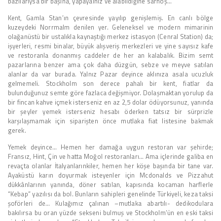
bazılarıysa bir başına, yapayalnız ve alabildiğine sarhoş…
Kent, Gamla Stan’ın çevresinde yayılıp genişlemiş. En canlı bölge
kuzeydeki Norrmalm denilen yer. Geleneksel ve modern mimarinin
olağanüstü bir ustalıkla kaynaştığı merkez istasyon (Cenral Station) da;
işyerleri, resmi binalar, büyük alışveriş merkezleri ve yine sayısız kafe
ve restoranla donanmış caddeler de her an kalabalık. Bizim semt
pazarlarına benzer ama çok daha düzgün, sebze ve meyve satılan
alanlar da var burada. Yalnız Pazar deyince aklınıza asala ucuzluk
gelmemeli. Stockholm son derece pahalı bir kent, fiatlar da
bulunduğunuz semte göre fazlaca değişmiyor. Dolaşmaktan yorulup da
bir fincan kahve içmek isterseniz en az 2,5 dolar ödüyorsunuz, yanında
bir şeyler yemek isterseniz hesabı öderken tatsız bir sürprizle
karşılaşmamak için siparişten önce mutlaka fiat listesine bakmak
gerek.
Yemek deyince… Hemen her damağa uygun restoran var şehirde;
Fransız, Hint, Çin ve hatta Moğol restoranları… Ama içlerinde galiba en
revaçta olanlar İtalyanlarınkiler, hemen her köşe başında bir tane var.
Ayaküstü karın doyurmak isteyenler için Mcdonalds ve Pizzahut
dükkânlarının yanında, döner satılan, kapısında kocaman harflerle
“Kebap” yazılısı da bol. Bunların sahipleri genelinde Türkiyeli, keza taksi
şoförleri de… Kulağımız çalınan –mutlaka abartılı- dedikodulara
bakılırsa bu oran yüzde sekseni bulmuş ve Stockholm’ün en eski taksi