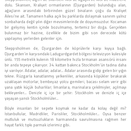
dolu. Skansen, Kraliyet ormanlarının (Djurgarden) bulunduğu alan,
ağaçların arasındaki birbirinden güzel binaların çoğu da Kraliyet
Ailesi’ne ait. Tamamen halka açık bu parklarda dolaşmak sanırım yalnız
sonbaharda değil yılın diğer mevsimlerinde de doyumsuzdur. Kocaman
bir gelişmiş kentin içinde bozulmamış, tertemiz bir doğa. Gerçekten
bulunmaz bir hazine, özellikle de bizim gibi son derecede kötü
yapılaşmış yerlerden gelenler için.
Skeppsholmen de, Djurgarden de köprülerle karşı kıyıya bağlı.
Djurgarden’in karşısındaki Ladugardgardet bölgesi televizyon kulesiyle
ünlü. 155 metrelik kulenin 18 kilometre hızla tırmanan asansörü insanı
bir anda tepeye çıkarıyor. 34. kattan bakınca Stockholm’ün tadına daha
iyi varılıyor. Adalar, adalar, adalar… Adalar arasında gidip gelen bir yığın
tekne. Rüzgarla kanatlanmış yelkenliler, arkasında köpükler bırakarak
uzaklaşan motorlar, bembeyaz yolcu gemileri, bacası selam verir gibi
yana yatık küçük buharlılar; limanlara, marinalara çekilmişler, açılmayı
bekleyenler… Denizle iç içe bir şehir: Stockholm ve denizle iç içe
yaşayan şanslı Stockholmlüler…
Böyle insanları bir sepete koymak ne kadar da kolay değil mi?
İstanbullular, Madridliler, Parisliler, Stockholmlüler… Oysa benzer
mutluluk ve mutsuzlukların harmanında savrulmasına rağmen her
hayat farklı; tıpkı parmak izlerimiz gibi.