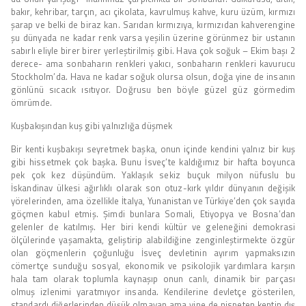
bakır, kehribar, tarçın, acı çikolata, kavrulmuş kahve, kuru üzüm, kırmızı
şarap ve belki de biraz kan. Sarıdan kırmızıya, kırmızıdan kahverengine
şu dünyada ne kadar renk varsa yeşilin üzerine görünmez bir ustanın
sabırlı eliyle birer birer yerleştirilmiş gibi. Hava çok soğuk – Ekim başı 2
derece- ama sonbaharın renkleri yakıcı, sonbaharın renkleri kavurucu
Stockholm’da. Hava ne kadar soğuk olursa olsun, doğa yine de insanın
gönlünü sıcacık ısıtıyor. Doğrusu ben böyle güzel güz görmedim
ömrümde.
Kuşbakışından kuş gibi yalnızlığa düşmek
Bir kenti kuşbakışı seyretmek başka, onun içinde kendini yalnız bir kuş
gibi hissetmek çok başka. Bunu İsveç’te kaldığımız bir hafta boyunca
pek çok kez düşündüm. Yaklaşık sekiz buçuk milyon nüfuslu bu
İskandinav ülkesi ağırlıklı olarak son otuz-kırk yıldır dünyanın değişik
yörelerinden, ama özellikle İtalya, Yunanistan ve Türkiye’den çok sayıda
göçmen kabul etmiş. Şimdi bunlara Somali, Etiyopya ve Bosna’dan
gelenler de katılmış. Her biri kendi kültür ve geleneğini demokrasi
ölçülerinde yaşamakta, geliştirip alabildiğine zenginleştirmekte özgür
olan göçmenlerin çoğunluğu İsveç devletinin ayırım yapmaksızın
cömertçe sunduğu sosyal, ekonomik ve psikolojik yardımlara karşın
hala tam olarak toplumla kaynaşıp onun canlı, dinamik bir parçası
olmuş izlenimi yaratmıyor insanda. Kendilerine devletçe gösterilen,
standardı diğerlerinden düşük olmayan ama yine de nispeten kentin dış