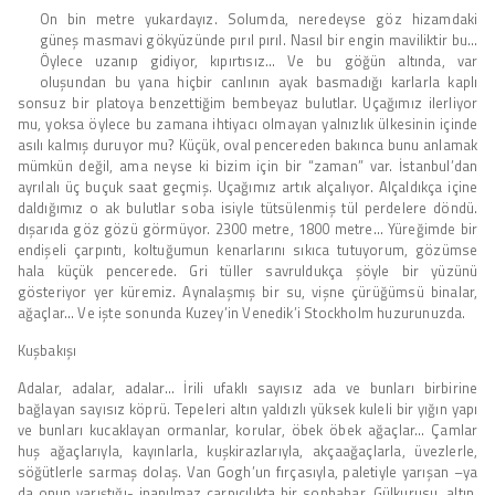
On bin metre yukardayız. Solumda, neredeyse göz hizamdaki
güneş masmavi gökyüzünde pırıl pırıl. Nasıl bir engin maviliktir bu…
Öylece uzanıp gidiyor, kıpırtısız… Ve bu göğün altında, var
oluşundan bu yana hiçbir canlının ayak basmadığı karlarla kaplı
sonsuz bir platoya benzettiğim bembeyaz bulutlar. Uçağımız ilerliyor
mu, yoksa öylece bu zamana ihtiyacı olmayan yalnızlık ülkesinin içinde
asılı kalmış duruyor mu? Küçük, oval pencereden bakınca bunu anlamak
mümkün değil, ama neyse ki bizim için bir “zaman” var. İstanbul’dan
ayrılalı üç buçuk saat geçmiş. Uçağımız artık alçalıyor. Alçaldıkça içine
daldığımız o ak bulutlar soba isiyle tütsülenmiş tül perdelere döndü.
dışarıda göz gözü görmüyor. 2300 metre, 1800 metre… Yüreğimde bir
endişeli çarpıntı, koltuğumun kenarlarını sıkıca tutuyorum, gözümse
hala küçük pencerede. Gri tüller savruldukça şöyle bir yüzünü
gösteriyor yer küremiz. Aynalaşmış bir su, vişne çürüğümsü binalar,
ağaçlar… Ve işte sonunda Kuzey’in Venedik’i Stockholm huzurunuzda.
Kuşbakışı
Adalar, adalar, adalar… İrili ufaklı sayısız ada ve bunları birbirine
bağlayan sayısız köprü. Tepeleri altın yaldızlı yüksek kuleli bir yığın yapı
ve bunları kucaklayan ormanlar, korular, öbek öbek ağaçlar… Çamlar
huş ağaçlarıyla, kayınlarla, kuşkirazlarıyla, akçaağaçlarla, üvezlerle,
söğütlerle sarmaş dolaş. Van Gogh’un fırçasıyla, paletiyle yarışan –ya
da onun yarıştığı- inanılmaz çarpıcılıkta bir sonbahar. Gülkurusu, altın,