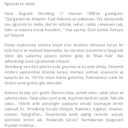
Ağzımda bir delilik
Yazar Auguste Strindbeg 17 Haziran 1908’de günlüğüne,
“Djurgarden’de dolaştım. Saat dokuzda acı patlaması. Eve dönüşümde
onu ağzımda bir delilik, ilkel bir kötülük, nefret, cadılık, cehennem tadı,
bakır ve kadavra olarak hissettim…” diye yazmış. (Gizli Günlük-Türkçesi
Işıl Türkşen)
Dünya tiyatrosuna onlarca büyük eser bırakmış olmasına karşın bir
türlü huzur ve mutluluk bulamadan, dur duraksız bunalımların beşiğinde
ölene dek sallanmış yazarın kentine gelip de “Mavi Kule” diye
adlandırdığı evine uğramamak olmazdı.
Strindberg son dört yılını bu evde geçirmiş ve bu evde ölmüş. Dönemin
modern yapılarından biriymiş burası; merkezi ısıtmalı, asansörlü ve
banyolu bir ev. 1973’te müze haline getirilmiş. Paltolarımızı sanki bir
dostun evine gelmiş gibi antredeki
Askılara bırakıp içeri girdik. Oturma odası, yemek odası, yatak odası ve
çalışma odası. Yatak odası içimi acıttı, küçük tek kişilik bir yatak. Yalnızlık
odası… Üstelik artık yalnızlığını paylaşma umudu taşımayan birinin
odasıydı bu. Strindberg burada ölmüştü. Kalemleri, kağıtları, boyaları,
notaları, fotoğrafları… Duvarlarada kendi yaptığı resimler asılıydı,
içlerinden birinin adı: “Kıskançlık Gecesi” Karmakarışık duyguların
fırçadan seslenişi…