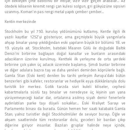
için bekleyen çifte bastonlu bir ihtiyar, vızır vızır geçen arabalar… Az
ötedeki kilisenin kiremit rengi çan kulesi solgun, gri gökyüzüne sipsivri
uzanmış. Koman’ın pas rengi metal yapıtı çember çember…
Kentin merkezinde
Stockholm bu yıl 750. kuruluş yıldönümünü kutlamış. Kentle ilgili ilk
yazılı kayıtlar 1252’yi gösteriyor, ama geçmişteki büyük yangınlarla
ahşap binalar yanıp yıkıldığından eski yapıların büyük bir bölümü 18. ve
19. yüzyıla ait. Stockholm, batıdaki Maaren Gölü ile doğudaki Baltık
Denizi’ni birbirine bağlayan doğal kanallar ve bunların arasındaki
adacıkların üzerine kurulmuş. Kentteki ilk yerleşme de orta yerdeki
birbirine çok yakın üç adacık üzerinde başlamış. Şimdi bunlar birbirine
ve diğer adalara bazısı taş ve daha yenileri demirden köprülerle bağlı.
Gamla Stan (Eski kent) denilen bu tarihi yerleşim Avrupa’daki bütün
benzerleri gibi kafeler, restoranlar ve hediyelik eşya dükkânlarıyla dolu
turistik bir merkez. Gotik tarzda sivri kuleli kiliseler, cephesi
kabartmalarla süslü taş binalar ve neredeyse üç kişinin yan yana
yürüyemeyeceği kadar dar, ortalarına asılmış siyah demir fenerlerle
aydınlatılan parke taşı döşeli sokaklar… Eski Kraliyet Sarayı ve
Parlamento binası da burada. Günün hemen her saati kalabalık Gamla
Stan; yalnız turistler değil Stockholmlüler de seviyor burayı. Öğle ve
akşam saatlerinde tüm restoranlar dolu, geceleri bir bardan çıkıp
diğerine giriyor insanlar. Bazıları gruplar halinde neşe içinde,