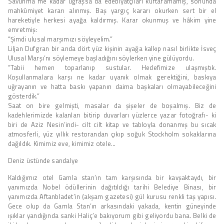
Savunma me kadar uğraşsa da edebiyatçıları kurtaramamış, sonunda
mahkûmiyet kararı alınmış. Baş yargıç kararı okurken sert bir el
hareketiyle herkesi ayağa kaldırmış. Karar okunmuş ve hâkim yine
emretmiş:
“Şimdi ulusal marşımızı söyleyelim.”
Liljan Dufgran bir anda dört yüz kişinin ayağa kalkıp nasıl birlikte İsveç
Ulusal Marşı’nı söylemeye başladığını söylerken yine gülüyordu.
“Tabii hemen toparlanıp sustular. Hedefimize ulaşmıştık.
Koşullanmalara karşı ne kadar uyanık olmak gerektiğini, baskıya
uğrayanın ve hatta baskı yapanın daima başkaları olmayabileceğini
gösterdik.”
Saat on bire gelmişti, masalar da şişeler de boşalmış. Biz de
kadehlerimizde kalanları bitirip duvarları yüzlerce yazar fotoğrafı- ki
biri de Aziz Nesin’indi- cilt cilt kitap ve tabloyla donanmış bu sıcak
atmosferli, yüz yıllık restorandan çıkıp soğuk Stockholm sokaklarına
dağıldık. Kimimiz eve, kimimiz otele…
Deniz üstünde sandalye
Kaldığımız otel Gamla stan’ın tam karşısında bir kavşaktaydı, bir
yanımızda Nobel ödüllerinin dağıtıldığı tarihi Belediye Binası, bir
yanımızda Aftanbladet’in (akşam gazetesi) gül kurusu renkli taş yapısı.
Gece olup da Gamla Stan’ın arkasındaki yakada, kentin güneyinde
ışıklar yandığında sanki Haliç’e bakıyorum gibi geliyordu bana. Belki de