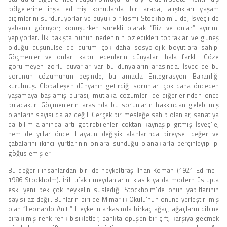
bölgelerine inşa edilmiş konutlarda bir arada, alıştıkları yaşam
biçimlerini sürdürüyorlar ve büyük bir kısmı Stockholm’ü de, İsveç’i de
yabancı görüyor; konuşurken sürekli olarak “Biz ve onlar” ayırımı
yapıyorlar. İlk bakışta bunun nedeninin özledikleri topraklar ve güneş
olduğu düşünülse de durum çok daha sosyolojik boyutlara sahip.
Göçmenler ve onları kabul edenlerin dünyaları hala farklı. Göze
görülmeyen zorlu duvarlar var bu dünyaların arasında. İsveç de bu
sorunun çözümünün peşinde, bu amaçla Entegrasyon Bakanlığı
kurulmuş. Globalleşen dünyanın getirdiği sorunları çok daha önceden
yaşamaya başlamış burası, mutlaka çözümleri de diğerlerinden önce
bulacaktır. Göçmenlerin arasında bu sorunların hakkından gelebilmiş
olanların sayısı da az değil. Gerçek bir mesleğe sahip olanlar, sanat ya
da bilim alanında artı getirebilenler çoktan kaynaşıp gitmiş İsveç’le,
hem de yıllar önce. Hayatın değişik alanlarında bireysel değer ve
çabalarını ikinci yurtlarının onlara sunduğu olanaklarla perçinleyip ipi
göğüslemişler.
Bu değerli insanlardan biri de heykeltıraş İlhan Koman (1921 Edirne–
1986 Stockholm). İrili ufaklı meydanlarını klasik ya da modern üslupta
eski yeni pek çok heykelin süslediği Stockholm’de onun yapıtlarının
sayısı az değil. Bunların biri de Mimarlık Okulu’nun önüne yerleştirilmiş
olan “Leonardo Anıtı”. Heykelin arkasında birkaç ağaç, ağaçların dibine
bırakılmış renk renk bisikletler, bankta öpüşen bir çift, karşıya geçmek