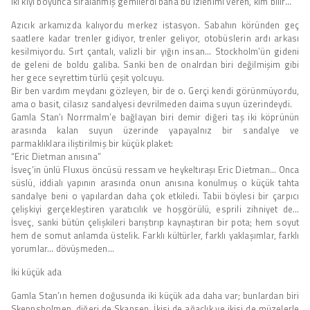
iki kıyı boyunca sıralanmış gemilerdi bana bu izlenimi veren, kim bilir…
Azıcık arkamızda kalıyordu merkez istasyon. Sabahın köründen geç
saatlere kadar trenler gidiyor, trenler geliyor, otobüslerin ardı arkası
kesilmiyordu. Sırt çantalı, valizli bir yığın insan… Stockholm’ün gideni
de geleni de boldu galiba. Sanki ben de onalrdan biri değilmişim gibi
her gece seyrettim türlü çeşit yolcuyu.
Bir ben vardım meydanı gözleyen, bir de o. Gerçi kendi görünmüyordu,
ama o basit, cilasız sandalyesi devrilmeden daima suyun üzerindeydi.
Gamla Stan’ı Norrmalm’e bağlayan biri demir diğeri taş iki köprünün
arasında kalan suyun üzerinde yapayalnız bir sandalye ve
parmaklıklara iliştirilmiş bir küçük plaket:
“Eric Dietman anısına”
İsveç’in ünlü Fluxus öncüsü ressam ve heykeltıraşı Eric Dietman… Onca
süslü, iddialı yapının arasında onun anısına konulmuş o küçük tahta
sandalye beni o yapılardan daha çok etkiledi. Tabii böylesi bir çarpıcı
çelişkiyi gerçekleştiren yaratıcılık ve hoşgörülü, esprili zihniyet de…
İsveç, sanki bütün çelişkileri barıştırıp kaynaştıran bir pota; hem soyut
hem de somut anlamda üstelik. Farklı kültürler, farklı yaklaşımlar, farklı
yorumlar… dövüşmeden…
İki küçük ada
Gamla Stan’ın hemen doğusunda iki küçük ada daha var; bunlardan biri
Skeppsholmen, diğeri de Skansen. İkisi de ağaçlık ve ikisi de müzelerle