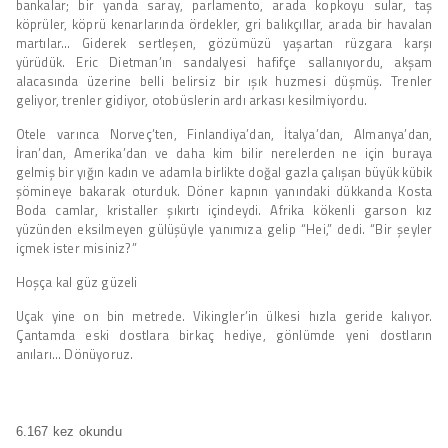
bankalar; bir yanda saray, parlamento, arada kopkoyu sular, taş
köprüler, köprü kenarlarında ördekler, gri balıkçıllar, arada bir havalan
martılar… Giderek sertleşen, gözümüzü yaşartan rüzgara karşı
yürüdük. Eric Dietman’ın sandalyesi hafifçe sallanıyordu, akşam
alacasında üzerine belli belirsiz bir ışık huzmesi düşmüş. Trenler
geliyor, trenler gidiyor, otobüslerin ardı arkası kesilmiyordu.
Otele varınca Norveç’ten, Finlandiya’dan, İtalya’dan, Almanya’dan,
İran’dan, Amerika’dan ve daha kim bilir nerelerden ne için buraya
gelmiş bir yığın kadın ve adamla birlikte doğal gazla çalışan büyük kübik
şömineye bakarak oturduk. Döner kapnın yanındaki dükkanda Kosta
Boda camlar, kristaller şıkırtı içindeydi. Afrika kökenli garson kız
yüzünden eksilmeyen gülüşüyle yanımıza gelip “Hei,” dedi. “Bir şeyler
içmek ister misiniz?”
Hoşça kal güz güzeli
Uçak yine on bin metrede. Vikingler’in ülkesi hızla geride kalıyor.
Çantamda eski dostlara birkaç hediye, gönlümde yeni dostların
anıları… Dönüyoruz.
6.167 kez okundu