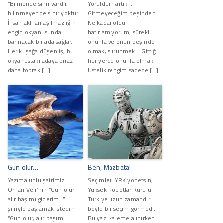
“Bilinende sınır vardır,
Yoruldum artık!...
bilinmeyende sınır yoktur.
Gitmeyeceğim peşinden...
İnsan aklı anlaşılmazlığın
Ne kadar oldu
engin okyanusunda
hatırlamıyorum; sürekli
barınacak bir ada sağlar.
onunla ve onun peşinde
Her kuşağa düşen iş, bu
olmak; sürünmek... Gittiği
okyanustaki adaya biraz
her yerde onunla olmak.
daha toprak […]
Üstelik rengim sadece […]
Gün olur…
Ben, Mazbata!
Yazıma ünlü şairimiz
Seçimleri YRK yönetsin;
Orhan Veli’nin “Gün olur
Yüksek Robotlar Kurulu!
alır başımı giderim...”
Türkiye uzun zamandır
şiiriyle başlamak istedim.
böyle bir seçim görmedi.
“Gün olur, alır başımı
Bu yazı kaleme alınırken