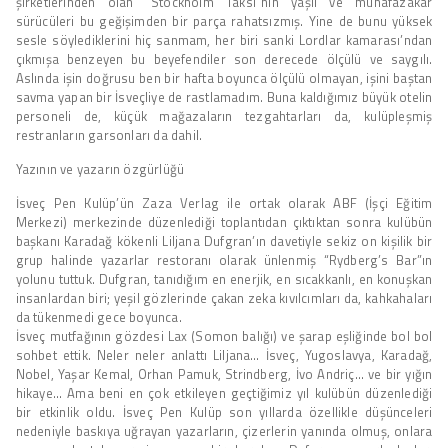
şirketlerinden olan “Stockholm Taksi”nin yaşlı ve muhafazakar
sürücüleri bu geğişimden bir parça rahatsızmış. Yine de bunu yüksek
sesle söylediklerini hiç sanmam, her biri sanki Lordlar kamarası’ndan
çıkmışa benzeyen bu beyefendiler son derecede ölçülü ve saygılı.
Aslında işin doğrusu ben bir hafta boyunca ölçülü olmayan, işini baştan
savma yapan bir İsveçliye de rastlamadım. Buna kaldığımız büyük otelin
personeli de, küçük mağazaların tezgahtarları da, kulüpleşmiş
restranların garsonları da dahil.
Yazının ve yazarın özgürlüğü
İsveç Pen Kulüp’ün Zaza Verlag ile ortak olarak ABF (İşçi Eğitim
Merkezi) merkezinde düzenlediği toplantıdan çıktıktan sonra kulübün
başkanı Karadağ kökenli Liljana Dufgran’ın davetiyle sekiz on kişilik bir
grup halinde yazarlar restoranı olarak ünlenmiş “Rydberg’s Bar”ın
yolunu tuttuk. Dufgran, tanıdığım en enerjik, en sıcakkanlı, en konuşkan
insanlardan biri; yeşil gözlerinde çakan zeka kıvılcımları da, kahkahaları
da tükenmedi gece boyunca.
İsveç mutfağının gözdesi Lax (Somon balığı) ve şarap eşliğinde bol bol
sohbet ettik. Neler neler anlattı Liljana… İsveç, Yugoslavya, Karadağ,
Nobel, Yaşar Kemal, Orhan Pamuk, Strindberg, İvo Andriç… ve bir yığın
hikaye… Ama beni en çok etkileyen geçtiğimiz yıl kulübün düzenlediği
bir etkinlik oldu. İsveç Pen Kulüp son yıllarda özellikle düşünceleri
nedeniyle baskıya uğrayan yazarların, çizerlerin yanında olmuş, onlara