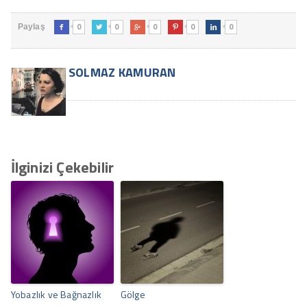
0
0
0
0
0
Paylaş





SOLMAZ KAMURAN
İlginizi Çekebilir
Yobazlık ve Bağnazlık
Gölge