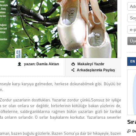
EN
yazan: Damla Aktan
Makaleyi Yazdır

Arkadaşlarınla Paylaş

mseyle karşı karşıya gelmeden, herkese dokunabilmek gibi. Büyülü bir
n.
Zordur yazarların dostlukları. Yazarlar zordur çünkü.Sonsuz bir iyiliğe
 sır olan onlara sır değildir, birbirlerinin kötülüğe bakan yüzlerini de,
öfkelerine, saldırganlıklarına rağmen bütün yazarları gizli bir tarikat
da onların sırlarıdır. O sırlar başkalarını korkutur. Yazarlarsa severler
Sır

De
ocaman, bazen buğulu gözlerle. Bazen Soma’ya dair bir hikayeyle, bazen