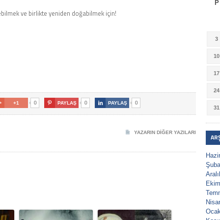
P
bilmek ve birlikte yeniden doğabilmek için!
3
10
17
24
0
0
0

+1

PAYLAŞ

PAYLAŞ
31
YAZARIN DIĞER YAZILARI
AR
Hazi
Şuba
Aral
Ekim
Tem
Nisa
Ocak