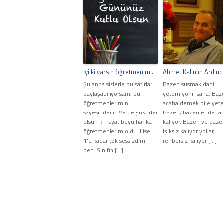
İyi ki varsın öğretmenim…
Ahmet Kalın’ın Ardın
Şu anda sizlerle bu satırları
Bazen susmak dahi
paylaşabiliyorsam, bu
yetemiyor insana, Baz
öğretmenlerimin
acaba demek bile yeter
sayesindedir. Ve de şükürler
Bazen, bazenler de tari
olsun ki hayat boyu harika
kalıyor. Bazen ve baze
öğretmenlerim oldu. Lise
Işıksız kalıyor yollar,
1'e kadar çok sessizdim
rehbersiz kalıyor […]
ben. Sınıfın […]