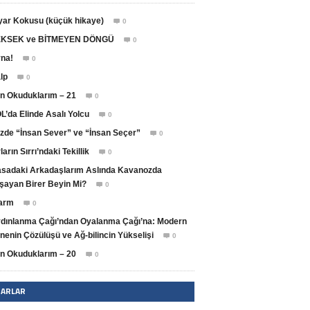
yar Kokusu (küçük hikaye)
0

KSEK ve BİTMEYEN DÖNGÜ
0

na!
0

lp
0

n Okuduklarım – 21
0

L’da Elinde Asalı Yolcu
0

zde “İnsan Sever” ve “İnsan Seçer”
0

ların Sırrı’ndaki Tekillik
0

sadaki Arkadaşlarım Aslında Kavanozda
şayan Birer Beyin Mi?
0

arm
0

dınlanma Çağı’ndan Oyalanma Çağı’na: Modern
nenin Çözülüşü ve Ağ-bilincin Yükselişi
0

n Okuduklarım – 20
0

ZARLAR