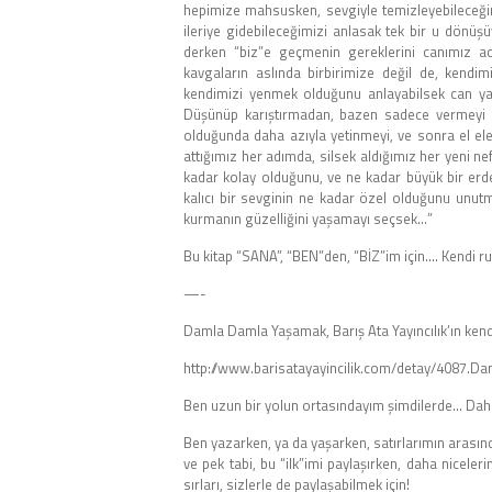
hepimize mahsusken, sevgiyle temizleyebileceğ
ileriye gidebileceğimizi anlasak tek bir u dönü
derken “biz”e geçmenin gereklerini canımız a
kavgaların aslında birbirimize değil de, kendimi
kendimizi yenmek olduğunu anlayabilsek can y
Düşünüp karıştırmadan, bazen sadece vermeyi b
olduğunda daha azıyla yetinmeyi, ve sonra el el
attığımız her adımda, silsek aldığımız her yeni ne
kadar kolay olduğunu, ve ne kadar büyük bir erd
kalıcı bir sevginin ne kadar özel olduğunu unut
kurmanın güzelliğini yaşamayı seçsek…”
Bu kitap “SANA”, “BEN”den, “BİZ”im için…. Kendi r
—-
Damla Damla Yaşamak, Barış Ata Yayıncılık’ın kend
http://www.barisatayayincilik.com/detay/4087.
Ben uzun bir yolun ortasındayım şimdilerde… Daha
Ben yazarken, ya da yaşarken, satırlarımın arasın
ve pek tabi, bu “ilk”imi paylaşırken, daha niceler
sırları, sizlerle de paylaşabilmek için!