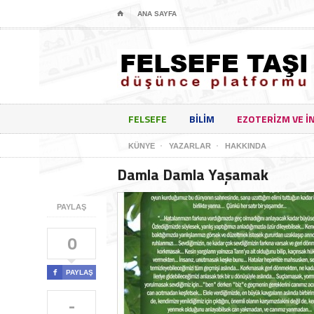
⌂
ANA SAYFA
FELSEFE
BILIM
EZOTERIZM VE I
KÜNYE
YAZARLAR
HAKKINDA
Damla Damla Yaşamak
PAYLAŞ
0

PAYLAŞ
-