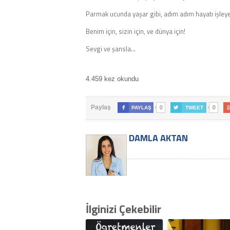
Parmak ucunda yaşar gibi, adım adım hayatı işleye
Benim için, sizin için, ve dünya için!
Sevgi ve şansla…
4.459 kez okundu
0
0
Paylaş

PAYLAŞ

TWEET
DAMLA AKTAN
İlginizi Çekebilir