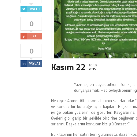

TWEET
0

+1
0
Kasım 22

PAYLAŞ
16:52
2015
Yazmak, en büyük tutkum! Sanki, ki
dünya yazmak. Hep öyleydi benim içi
Ne diyor Ahmet Altan son kitabının satırlarında: “
ve sonsuz bir kötülüğe açılır kapıları. Başkalarına
iyiliğe bakan yüzlerini de görürler. Kavgalarına, 
üyeleri gibi garip bir şekilde birbirine bağlayan 
sırlarını. Başkalarını korkutan bizi gülümsetir.“
Bu kitabımın her satırı beni gülümsetti. Bazen k