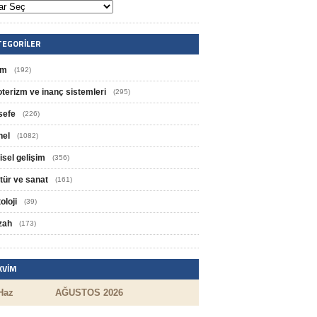
TEGORILER
im
(192)
oterizm ve inanç sistemleri
(295)
sefe
(226)
nel
(1082)
isel gelişim
(356)
tür ve sanat
(161)
oloji
(39)
zah
(173)
KVIM
Haz
AĞUSTOS 2026