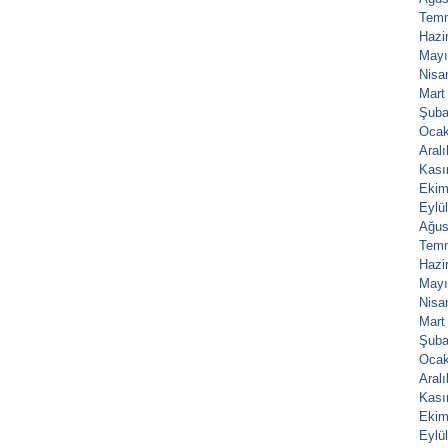
Tem
Hazi
Mayı
Nisa
Mart
Şuba
Ocak
Aral
Kası
Ekim
Eylü
Ağus
Tem
Hazi
Mayı
Nisa
Mart
Şuba
Ocak
Aral
Kası
Ekim
Eylü