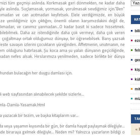
imizi tüm geçmişi aslında. Korkmasak geri dönmekten, ne kadar daha
şüyle aslında. Suçlamasak, yormasak, yorulmasak sevdiğimiz için.”Ben”
cımadan ve can acıtmadan keşfetsek. Elele verdiğimizde, en büyük
KA
ze yenildiğimiz için çıktığını, önemli olanın karşımızdakini değil de,
akmadan, ve canımız yanmadan…O kadar basit ki sadece hissetmek.
bil
ilebilmek. Daha az istendiğinde daha çok vermeyi, daha çok veren
e çoğaltmayı ortak olduğumuz dünyayı, bir öğrenebilsek. Barış yazsak
ez
feste savaşın izlerini çocukların yüreğinden. Affetmenin, unutmanın, ne
em olduğunu hatırlasak. Şu koca ama şu yalan dünyanın geçiciliğinde,
fel
madan nefes alsak. Hırslarımıza yenilmeden, sadece birlikte bir dünya
ge
kiş
uhundan bulacağın her duygu damlası için.
kül
mit
i web sayfasından alınabilecek şekilde sizlerle…
mi
Damla-Damla-Yasamak.html
 yazacak bir tezim, ve başka kitaplarım var…
TA
da veya yaşamın kıyısında bir gün, bir damla hayat paylaşmak dileğiyle…
« 
inde biraraya gelmek dileğiyle… Neden mi? Yalnızca yazarların bildiği o