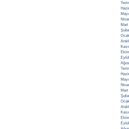
Tem
Hazi
Mayı
Nisa
Mart
Şuba
Ocak
Aral
Kası
Ekim
Eylü
Ağus
Tem
Hazi
Mayı
Nisa
Mart
Şuba
Ocak
Aral
Kası
Ekim
Eylü
Ağus