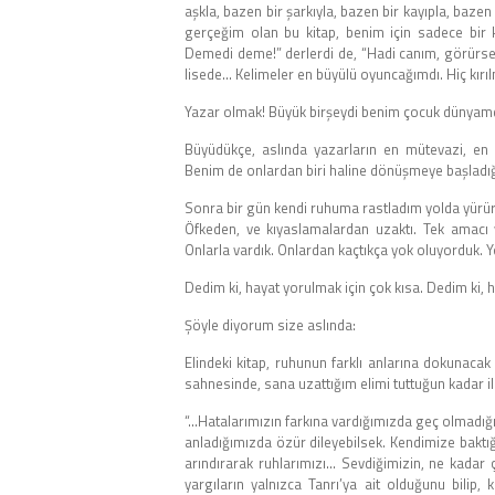
aşkla, bazen bir şarkıyla, bazen bir kayıpla, ba
gerçeğim olan bu kitap, benim için sadece bir 
Demedi deme!” derlerdi de, “Hadi canım, görürse
lisede… Kelimeler en büyülü oyuncağımdı. Hiç kırıl
Yazar olmak! Büyük birşeydi benim çocuk dünyamda.
Büyüdükçe, aslında yazarların en mütevazi, en ul
Benim de onlardan biri haline dönüşmeye başladığ
Sonra bir gün kendi ruhuma rastladım yolda yürürke
Öfkeden, ve kıyaslamalardan uzaktı. Tek amacı va
Onlarla vardık. Onlardan kaçtıkça yok oluyorduk. 
Dedim ki, hayat yorulmak için çok kısa. Dedim ki, 
Şöyle diyorum size aslında:
Elindeki kitap, ruhunun farklı anlarına dokunaca
sahnesinde, sana uzattığım elimi tuttuğun kadar ile
“…Hatalarımızın farkına vardığımızda geç olmadığı
anladığımızda özür dileyebilsek. Kendimize baktı
arındırarak ruhlarımızı… Sevdiğimizin, ne kadar
yargıların yalnızca Tanrı’ya ait olduğunu bili