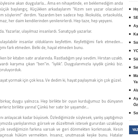
zen öylesine akan duygularla… Ama en nihayetinde, en beklemediğim anda
küçük başlangıç. Küçükken arkadaşlarım “Kızım sen yazar olacaksın!
Hı
m söylerim!” derdim. Yazardım ben sadece hep. İlkokulda, ortaokulda,
SE
maz, her daim kendilerinden yenilenirlerdi. Hep taze, hep yepyeni.
Ay
 Yazarlar, ulaşılmaz insanlardı. Sanatçıydı yazarlar.
Ka
aşılabilir insanlar olduklarını keşfettim. Keşfettiğimi fark etmeden…
So
ımı fark etmeden. Belki de, hayal etmeden bunu.
YO
n bir kitabın satır aralarında. Rastladığım şeyi sevdim. Hırstan uzaktı.
Sö
rdı karşıma çıkan “ben”in. “İyilik”. Duygularımızla iyiydik çünkü biz.
Sır
Yoruluyorduk.
Ma
hayat yormak için çok kısa. Ve dedim ki, hayat paylaşmak için çok güzel.
Ya
Al
Ay
k birkaç duygu yalnızca. Hep birlikte bir oyun kurduğumuz bu dünyanın
Öz
rleriz birlikte yarına! Çünkü her satır bir yaşamdır…
So
nı anlayacak kadar büyüsek. Özlediğimizde söylesek, yanlış yaptığımızı
ğımızda yanlışlarımızı görsek ve düzeltmek istesek gururdan uzaklaşıp
 çok sevdiğimizin farkına varsak ve geri dönmekten korkmasak. Kesin
YA
p, kaçınsak hüküm vermekten. İnsanız, unutmasak keşke bunu. Hatalar