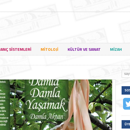
NANÇ SISTEMLERI
MITOLOJI
KÜLTÜR VE SANAT
MIZAH
SO
ÜY