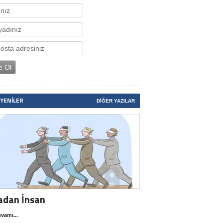
 YENILER
DIĞER YAZILAR
adan İnsan
vamı...