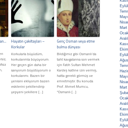
Kası
Eylü
Tem
Mayı
Nisa
Mart
Ocak
Aral
dan…
Hayatın çakıltaşları –
Genç Osman veya etme
Kası
Korkular
bulma dünyası
Ekim
en
Korkularla büyüdüm,
Bildiğimiz gibi Osmanlı’da
Eylü
siz,
korkularımla büyüyorum.
taht kavgalarına son vermek
Ağus
fsiz
Her geçen gün daha bir
için Fatih Sultan Mehmet
Tem
n,
sarıyorum büyütüyorum o
Kardeş katline izin vermiş,
Hazi
korkularımı. Bazen bir
hatta gerekli görmüş ve
Mayı
yenisini ekliyorum bazen
emretmiştir. Bu konuda
Nisa
eskilerini şekillendirip
Prof. Ahmet Mumcu,
Mart
yepyeni şekillere […]
“Osmanlı […]
Şuba
Ocak
Aral
Kası
Ekim
Eylü
Ağus