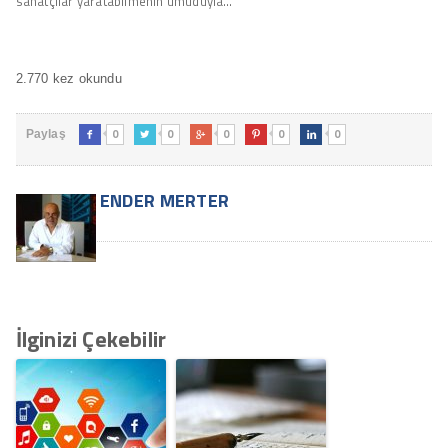
sanatçılar yaratabilmenin umuduyla…
2.770 kez okundu
0
0
0
0
0
Paylaş





ENDER MERTER
İlginizi Çekebilir