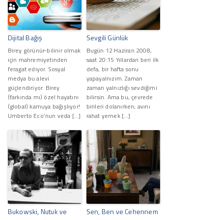
Dijital Bağış
Sevgili Günlük
Birey görünür-bilinir olmak
Bugün 12 Haziran 2008,
için mahremiyetinden
saat 20:15 Yıllardan beri ilk
feragat ediyor. Sosyal
defa, bir hafta sonu
medya bu alevi
yapayalnızım. Zaman
güçlendiriyor. Birey
zaman yalnızlığı sevdiğimi
(farkında mı) özel hayatını
bilirsin. Ama bu, çevrede
(global) kamuya bağışlıyor!
birileri dolanırken; avını
Umberto Eco’nun veda […]
rahat yemek […]
Bukowski, Nutuk ve
Sen, Ben ve Cehennem