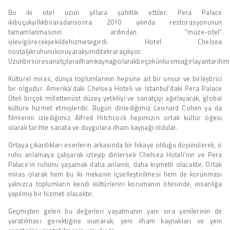
Bu iki otel uzun yıllara şahitlik ettiler. Pera Palace
ikibuçukyıllıkbiraradansonra 2010 yılında restorasyonunun
tamamlanmasının ardından “müze-otel”
işlevigörecekşekildehizmetegirdi. Hotel Chelsea
nostaljikruhunukoruyarakşimditekraraçılıyor.
Uzunbirsüresanatçılarailhamkaynağıolarakbirçokünlüismiağırlayantarihi
Kültürel miras, dünya toplumlarının hepsine ait bir unsur ve birleştirici
bir olgudur. Amerika’daki Chelsea Hoteli ve İstanbul’daki Pera Palace
Oteli birçok millettenüst düzey yetkiliyi ve sanatçıyı ağırlayarak, global
kültüre hizmet etmişlerdir. Bugün dinlediğimiz Leonard Cohen ya da
filmlerini izlediğimiz Alfred Hitchcock hepimizin ortak kültür öğesi
olarak tarihte sanata ve duygulara ilham kaynağı oldular.
Ortaya çıkardıkları eserlerin arkasında bir hikaye olduğu düşünülerek, o
ruhu anlamaya çalışarak izleyip dinlersek Chelsea Hoteli’nin ve Pera
Palace’ın ruhunu yaşamak daha anlamlı, daha kıymetli olacaktır. Ortak
miras olarak hem bu iki mekanın içselleştirilmesi hem de korunması
yalnızca toplumların kendi kültürlerini korumanın ötesinde, insanlığa
yapılmış bir hizmet olacaktır.
Geçmişten gelen bu değerleri yaşatmanın yanı sıra yenilerinin de
yaratılması gerektiğine inanarak, yeni ilham kaynakları ve yeni