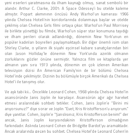
yeni eserleri yaratmasına da ilham kaynağı olmuş, sanat sembolü bir
alandır. Arthur C. Clarke, 2001: A Space Odessey’i bu otelde kaleme
almıştır. Popart akımınının öncüsü Andy Warhol’un kamerası 1966
yılında Chelsea Hoteli’nin koridorlarında dolanmaya başlar ve otelde
çekilmiş olan Chelsea Girls filmi ortaya çıkar. Warhol’un Paul Morrisey
ile birlikte yönettiği bu filmde, Warhol’un süper star konumuna taşıdığı
ve ilham perileri olarak adlandırdığı, dönemin New York’unun en
popüler kadınları boşrelleri paylaşmaktaydı. Bir diğer önemli isim olan
Shirley Clarke, o yılların ilk siyahi eşcinsel kabare sanatçılarından biri
olan Jason Holliday’le dönemin New York’unda azınlık olmanın
zorluklarını gözler önüne sermiştir. Yalnızca film ve kitaplarda yer
almanın yanı sıra 1973 yılında, dönemin en çok izlenen Amerikan
televizyon dizisi An American Family’nin de bir bölümü Chelsea
Hotel’inde çekilmiştir. Dizinin bu bölümüyle birçok Amerikalı da Chelsea
Hotel’i ile tanışmış olur.
Ve aşk tabi kii… Öncelikle Leonard Cohen, 1968 yılında Chelsea Hotel’in
asansöründe Janis Joplin ile karşılaşır. Asansörün ağır ağır hareket
etmesi aralarındaki sohbeti tetikler. Cohen, Janis Joplin’e “Birini mi
arıyorsunuz?” diye sorar ve Joplin “Evet, Kris Kristofferson’u arıyorum.”
diye yanıtlar. Cohen, Joplin’e “Şanslısınız, Kris Kristofferson benim!” der
ancak, Janis Joplin karşısındakinin Kristofferson olmadığının
farkındadır. Aslında Leonard Cohen de Bridgitte Bardot’yu aramaktadır.
Ancak aralarında geçen bu sohbet, Chelsea Hotel’de Leonard Cohen’in