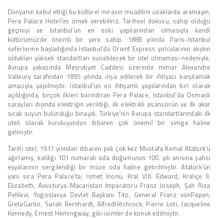
Dünyanın kabul ettiği bu kültürel mirasın muadilini uzaklarda aramayın,
Pera Palace Hotel’ini örnek verebiliriz. Tarihsel dokusu, sahip olduğu
geçmişi ve İstanbul’un en eski yapılarından olmasıyla kendi
kültürümüzde önemli bir yere sahip. 1888 yılında Paris-İstanbul
seferlerine başladığında İstanbul’da Orient Express yolcularının alışkın
oldukları yüksek standartları sunabilecek bir otel olmaması nedeniyle,
Avrupa yakasında Meşrutiyet Caddesi üzerinde mimar Alexandre
Valleury tarafından 1895 yılında inşa edilerek bir ihtiyacı karşılamak
amacıyla yapılmıştır. İstanbul’un en ihtişamlı yapılarından biri olarak
açıldığında, birçok ilkleri barındıran Pera Palace, İstanbul’da Osmanlı
sarayları dışında elektriğin verildiği, ilk elektrikli asansörün ve ilk akar
sıcak suyun bulunduğu binaydı. Türkiye’nin Avrupa standartlarındaki ilk
oteli olarak kuruluşundan itibaren çok önemil bir simge haline
gelmiştir.
Tarihi otel, 1917 yılından itibaren pek çok kez Mustafa Kemal Atatürk’ü
ağırlamış, kaldığı 101 numaralı oda doğumunun 100. yılı anısına şahsi
eşyalarının sergilendiği bir müze oda haline getirilmiştir. Atatürk’ün
yanı sıra Pera Palace’ta; İsmet İnönü, Kral VIII. Edward, Kraliçe II.
Elizabeth, Avusturya-Macaristan İmparatoru Franz Joseph, Şah Rıza
Pehlevi, Yugoslavya Devlet Başkanı Tito, General Franz vonPapen,
GretaGarbo, Sarah Bernhardt, AlfredHitchcock, Pierre Loti, Jacqueline
Kennedy, Ernest Hemingway, gibi isimler de konuk edilmiştir.