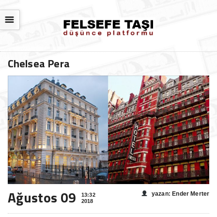
☰
Chelsea Pera
Ağustos 09
yazan: Ender Merter
13:32
2018