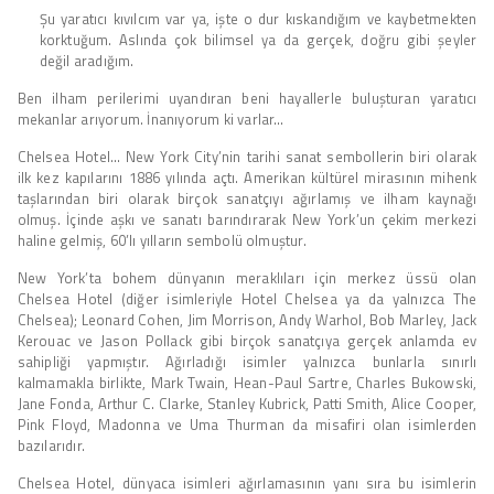
Şu yaratıcı kıvılcım var ya, işte o dur kıskandığım ve kaybetmekten
korktuğum. Aslında çok bilimsel ya da gerçek, doğru gibi şeyler
değil aradığım.
Ben ilham perilerimi uyandıran beni hayallerle buluşturan yaratıcı
mekanlar arıyorum. İnanıyorum ki varlar…
Chelsea Hotel… New York City’nin tarihi sanat sembollerin biri olarak
ilk kez kapılarını 1886 yılında açtı. Amerikan kültürel mirasının mihenk
taşlarından biri olarak birçok sanatçıyı ağırlamış ve ilham kaynağı
olmuş. İçinde aşkı ve sanatı barındırarak New York’un çekim merkezi
haline gelmiş, 60’lı yılların sembolü olmuştur.
New York’ta bohem dünyanın meraklıları için merkez üssü olan
Chelsea Hotel (diğer isimleriyle Hotel Chelsea ya da yalnızca The
Chelsea); Leonard Cohen, Jim Morrison, Andy Warhol, Bob Marley, Jack
Kerouac ve Jason Pollack gibi birçok sanatçıya gerçek anlamda ev
sahipliği yapmıştır. Ağırladığı isimler yalnızca bunlarla sınırlı
kalmamakla birlikte, Mark Twain, Hean-Paul Sartre, Charles Bukowski,
Jane Fonda, Arthur C. Clarke, Stanley Kubrick, Patti Smith, Alice Cooper,
Pink Floyd, Madonna ve Uma Thurman da misafiri olan isimlerden
bazılarıdır.
Chelsea Hotel, dünyaca isimleri ağırlamasının yanı sıra bu isimlerin