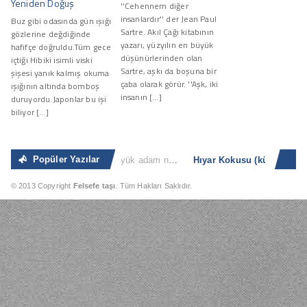
Yeniden Doğuş
''Cehennem diğer
insanlardır'' der Jean Paul
Buz gibi odasında gün ışığı
Sartre. Akıl Çağı kitabının
gözlerine değdiğinde
yazarı, yüzyılın en büyük
hafifçe doğruldu.Tüm gece
düşünürlerinden olan
içtiği Hibiki isimli viski
Sartre, aşkı da boşuna bir
şişesi yanık kalmış okuma
çaba olarak görür. ''Aşk, iki
ışığının altında bomboş
insanın […]
duruyordu.Japonlar bu işi
biliyor […]
Popüler Yazılar
Sıradan İnsan
“Büyük adam nerede ve ne zaman küçük adam olacağını bilir. Küçük adam ise küçük olduğunun [...]
Hıyar Kokusu
© 2013 Copyright
Felsefe taşı
. Tüm Hakları Saklıdır.