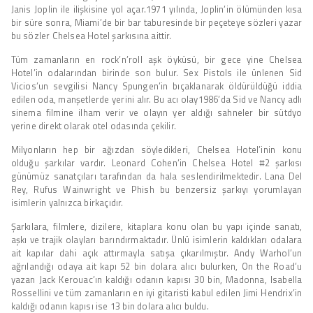
Janis Joplin ile ilişkisine yol açar.1971 yılında, Joplin’in ölümünden kısa
bir süre sonra, Miami’de bir bar taburesinde bir peçeteye sözleri yazar
bu sözler Chelsea Hotel şarkısına aittir.
Tüm zamanların en rock’n’roll aşk öyküsü, bir gece yine Chelsea
Hotel’in odalarından birinde son bulur. Sex Pistols ile ünlenen Sid
Vicios’un sevgilisi Nancy Spungen’in bıçaklanarak öldürüldüğü iddia
edilen oda, manşetlerde yerini alır. Bu acı olay1986’da Sid ve Nancy adlı
sinema filmine ilham verir ve olayın yer aldığı sahneler bir sütdyo
yerine direkt olarak otel odasında çekilir.
Milyonların hep bir ağızdan söyledikleri, Chelsea Hotel’inin konu
olduğu şarkılar vardır. Leonard Cohen’in Chelsea Hotel #2 şarkısı
günümüz sanatçıları tarafından da hala seslendirilmektedir. Lana Del
Rey, Rufus Wainwright ve Phish bu benzersiz şarkıyı yorumlayan
isimlerin yalnızca birkaçıdır.
Şarkılara, filmlere, dizilere, kitaplara konu olan bu yapı içinde sanatı,
aşkı ve trajik olayları barındırmaktadır. Ünlü isimlerin kaldıkları odalara
ait kapılar dahi açık attırmayla satışa çıkarılmıştır. Andy Warhol’un
ağrılandığı odaya ait kapı 52 bin dolara alıcı bulurken, On the Road’u
yazan Jack Kerouac’ın kaldığı odanın kapısı 30 bin, Madonna, Isabella
Rossellini ve tüm zamanların en iyi gitaristi kabul edilen Jimi Hendrix’in
kaldığı odanın kapısı ise 13 bin dolara alıcı buldu.