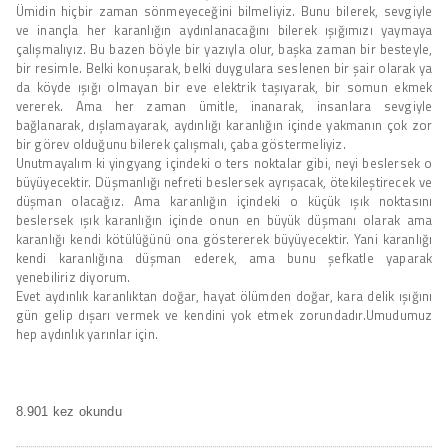
Ümidin hiçbir zaman sönmeyeceğini bilmeliyiz. Bunu bilerek, sevgiyle
ve inançla her karanlığın aydınlanacağını bilerek ışığımızı yaymaya
çalışmalıyız. Bu bazen böyle bir yazıyla olur, başka zaman bir besteyle,
bir resimle. Belki konuşarak, belki duygulara seslenen bir şair olarak ya
da köyde ışığı olmayan bir eve elektrik taşıyarak, bir somun ekmek
vererek. Ama her zaman ümitle, inanarak, insanlara sevgiyle
bağlanarak, dışlamayarak, aydınlığı karanlığın içinde yakmanın çok zor
bir görev olduğunu bilerek çalışmalı, çaba göstermeliyiz.
Unutmayalım ki yingyang içindeki o ters noktalar gibi, neyi beslersek o
büyüyecektir. Düşmanlığı nefreti beslersek ayrışacak, ötekileştirecek ve
düşman olacağız. Ama karanlığın içindeki o küçük ışık noktasını
beslersek ışık karanlığın içinde onun en büyük düşmanı olarak ama
karanlığı kendi kötülüğünü ona göstererek büyüyecektir. Yani karanlığı
kendi karanlığına düşman ederek, ama bunu şefkatle yaparak
yenebiliriz diyorum.
Evet aydınlık karanlıktan doğar, hayat ölümden doğar, kara delik ışığını
gün gelip dışarı vermek ve kendini yok etmek zorundadır.Umudumuz
hep aydınlık yarınlar için.
8.901 kez okundu