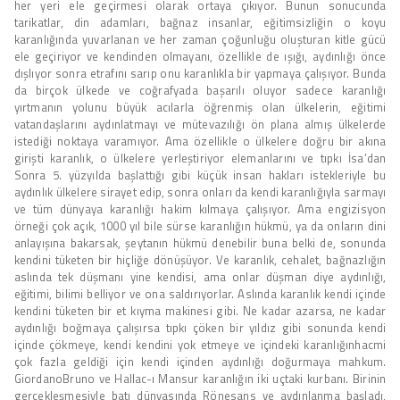
her yeri ele geçirmesi olarak ortaya çıkıyor. Bunun sonucunda
tarikatlar, din adamları, bağnaz insanlar, eğitimsizliğin o koyu
karanlığında yuvarlanan ve her zaman çoğunluğu oluşturan kitle gücü
ele geçiriyor ve kendinden olmayanı, özellikle de ışığı, aydınlığı önce
dışlıyor sonra etrafını sarıp onu karanlıkla bir yapmaya çalışıyor. Bunda
da birçok ülkede ve coğrafyada başarılı oluyor sadece karanlığı
yırtmanın yolunu büyük acılarla öğrenmiş olan ülkelerin, eğitimi
vatandaşlarını aydınlatmayı ve mütevazılığı ön plana almış ülkelerde
istediği noktaya varamıyor. Ama özellikle o ülkelere doğru bir akına
girişti karanlık, o ülkelere yerleştiriyor elemanlarını ve tıpkı İsa’dan
Sonra 5. yüzyılda başlattığı gibi küçük insan hakları istekleriyle bu
aydınlık ülkelere sirayet edip, sonra onları da kendi karanlığıyla sarmayı
ve tüm dünyaya karanlığı hakim kılmaya çalışıyor. Ama engizisyon
örneği çok açık, 1000 yıl bile sürse karanlığın hükmü, ya da onların dini
anlayışına bakarsak, şeytanın hükmü denebilir buna belki de, sonunda
kendini tüketen bir hiçliğe dönüşüyor. Ve karanlık, cehalet, bağnazlığın
aslında tek düşmanı yine kendisi, ama onlar düşman diye aydınlığı,
eğitimi, bilimi belliyor ve ona saldırıyorlar. Aslında karanlık kendi içinde
kendini tüketen bir et kıyma makinesi gibi. Ne kadar azarsa, ne kadar
aydınlığı boğmaya çalışırsa tıpkı çöken bir yıldız gibi sonunda kendi
içinde çökmeye, kendi kendini yok etmeye ve içindeki karanlığınhacmi
çok fazla geldiği için kendi içinden aydınlığı doğurmaya mahkum.
GiordanoBruno ve Hallac-ı Mansur karanlığın iki uçtaki kurbanı. Birinin
gerçekleşmesiyle batı dünyasında Rönesans ve aydınlanma başladı,