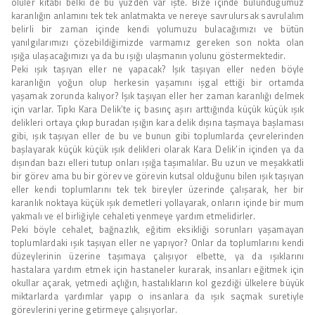
ölüler kitabı belki de bu yüzden var işte. Bize içinde bulunduğumuz
karanlığın anlamını tek tek anlatmakta ve nereye savrulursak savrulalım
belirli bir zaman içinde kendi yolumuzu bulacağımızı ve bütün
yanılgılarımızı çözebildiğimizde varmamız gereken son nokta olan
ışığa ulaşacağımızı ya da bu ışığı ulaşmanın yolunu göstermektedir.
Peki ışık taşıyan eller ne yapacak? Işık taşıyan eller neden böyle
karanlığın yoğun olup herkesin yaşamını işgal ettiği bir ortamda
yaşamak zorunda kalıyor? Işık taşıyan eller her zaman karanlığı delmek
için varlar. Tıpkı Kara Delik’te iç basınç aşırı arttığında küçük küçük ışık
delikleri ortaya çıkıp buradan ışığın kara delik dışına taşmaya başlaması
gibi, ışık taşıyan eller de bu ve bunun gibi toplumlarda çevrelerinden
başlayarak küçük küçük ışık delikleri olarak Kara Delik’in içinden ya da
dışından bazı elleri tutup onları ışığa taşımalılar. Bu uzun ve meşakkatli
bir görev ama bu bir görev ve görevin kutsal olduğunu bilen ışık taşıyan
eller kendi toplumlarını tek tek bireyler üzerinde çalışarak, her bir
karanlık noktaya küçük ışık demetleri yollayarak, onların içinde bir mum
yakmalı ve el birliğiyle cehaleti yenmeye yardım etmelidirler.
Peki böyle cehalet, bağnazlık, eğitim eksikliği sorunları yaşamayan
toplumlardaki ışık taşıyan eller ne yapıyor? Onlar da toplumlarını kendi
düzeylerinin üzerine taşımaya çalışıyor elbette, ya da ışıklarını
hastalara yardım etmek için hastaneler kurarak, insanları eğitmek için
okullar açarak, yetmedi açlığın, hastalıkların kol gezdiği ülkelere büyük
miktarlarda yardımlar yapıp o insanlara da ışık saçmak suretiyle
görevlerini yerine getirmeye çalışıyorlar.