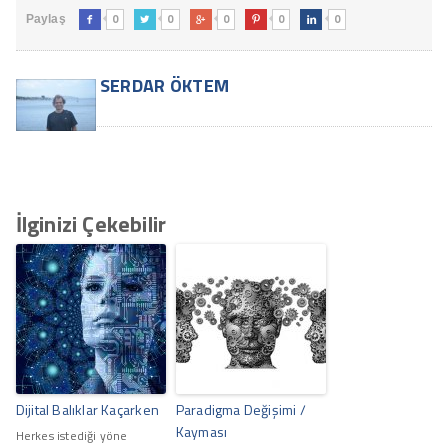
0
0
0
0
0
Paylaş





SERDAR ÖKTEM
İlginizi Çekebilir
Dijital Balıklar Kaçarken
Paradigma Değişimi /
Kayması
Herkes istediği yöne