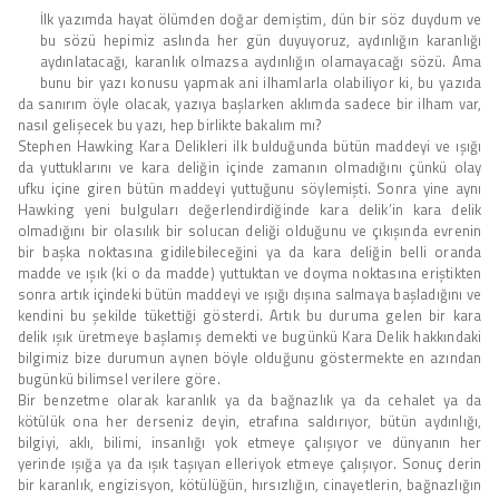
İlk yazımda hayat ölümden doğar demiştim, dün bir söz duydum ve
bu sözü hepimiz aslında her gün duyuyoruz, aydınlığın karanlığı
aydınlatacağı, karanlık olmazsa aydınlığın olamayacağı sözü. Ama
bunu bir yazı konusu yapmak ani ilhamlarla olabiliyor ki, bu yazıda
da sanırım öyle olacak, yazıya başlarken aklımda sadece bir ilham var,
nasıl gelişecek bu yazı, hep birlikte bakalım mı?
Stephen Hawking Kara Delikleri ilk bulduğunda bütün maddeyi ve ışığı
da yuttuklarını ve kara deliğin içinde zamanın olmadığını çünkü olay
ufku içine giren bütün maddeyi yuttuğunu söylemişti. Sonra yine aynı
Hawking yeni bulguları değerlendirdiğinde kara delik’in kara delik
olmadığını bir olasılık bir solucan deliği olduğunu ve çıkışında evrenin
bir başka noktasına gidilebileceğini ya da kara deliğin belli oranda
madde ve ışık (ki o da madde) yuttuktan ve doyma noktasına eriştikten
sonra artık içindeki bütün maddeyi ve ışığı dışına salmaya başladığını ve
kendini bu şekilde tükettiği gösterdi. Artık bu duruma gelen bir kara
delik ışık üretmeye başlamış demekti ve bugünkü Kara Delik hakkındaki
bilgimiz bize durumun aynen böyle olduğunu göstermekte en azından
bugünkü bilimsel verilere göre.
Bir benzetme olarak karanlık ya da bağnazlık ya da cehalet ya da
kötülük ona her derseniz deyin, etrafına saldırıyor, bütün aydınlığı,
bilgiyi, aklı, bilimi, insanlığı yok etmeye çalışıyor ve dünyanın her
yerinde ışığa ya da ışık taşıyan elleriyok etmeye çalışıyor. Sonuç derin
bir karanlık, engizisyon, kötülüğün, hırsızlığın, cinayetlerin, bağnazlığın