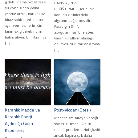
gidebilir ama biz sadece
BAKIŞ AÇINIZI
şu yöne giden yollar
DEĞİŞTİRMEK Belirli bir
yaptık! Artık ChatGPT ile
konuda zihinlerdeki
biraz sohbet edip onun
algıların değişmesidir..
ayar vermesine imkân
Paradigm Shift
tanımak giderek norm
,sorgulanması bile abes
halini alıyor. Bir fikrim var
kaçan kuralların alaşağı
[…]
edilmesi durumu anlamına
[…]
Karanlık Madde ve
Post-Vicdan (Ötesi)
Karanlık Enerji –
Modernizm bireye verdiği
Aydınlığa Giden
sözleri tutmadı. Onun
dünkü problemlerini çözdü
Kabulleniş
ancak başına çok daha