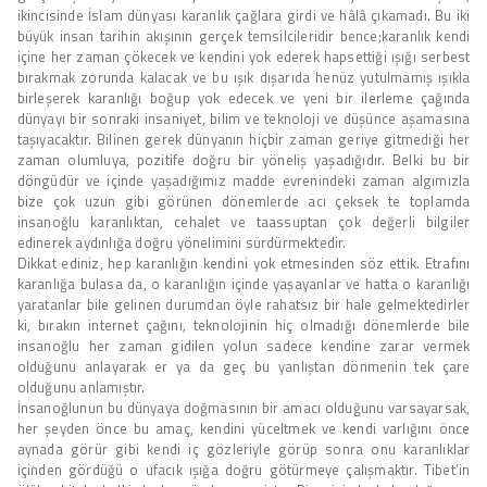
ikincisinde İslam dünyası karanlık çağlara girdi ve hâlâ çıkamadı. Bu iki
büyük insan tarihin akışının gerçek temsilcileridir bence;karanlık kendi
içine her zaman çökecek ve kendini yok ederek hapsettiği ışığı serbest
bırakmak zorunda kalacak ve bu ışık dışarıda henüz yutulmamış ışıkla
birleşerek karanlığı boğup yok edecek ve yeni bir ilerleme çağında
dünyayı bir sonraki insaniyet, bilim ve teknoloji ve düşünce aşamasına
taşıyacaktır. Bilinen gerek dünyanın hiçbir zaman geriye gitmediği her
zaman olumluya, pozitife doğru bir yöneliş yaşadığıdır. Belki bu bir
döngüdür ve içinde yaşadığımız madde evrenindeki zaman algımızla
bize çok uzun gibi görünen dönemlerde acı çeksek te toplamda
insanoğlu karanlıktan, cehalet ve taassuptan çok değerli bilgiler
edinerek aydınlığa doğru yönelimini sürdürmektedir.
Dikkat ediniz, hep karanlığın kendini yok etmesinden söz ettik. Etrafını
karanlığa bulasa da, o karanlığın içinde yaşayanlar ve hatta o karanlığı
yaratanlar bile gelinen durumdan öyle rahatsız bir hale gelmektedirler
ki, bırakın internet çağını, teknolojinin hiç olmadığı dönemlerde bile
insanoğlu her zaman gidilen yolun sadece kendine zarar vermek
olduğunu anlayarak er ya da geç bu yanlıştan dönmenin tek çare
olduğunu anlamıştır.
İnsanoğlunun bu dünyaya doğmasının bir amacı olduğunu varsayarsak,
her şeyden önce bu amaç, kendini yüceltmek ve kendi varlığını önce
aynada görür gibi kendi iç gözleriyle görüp sonra onu karanlıklar
içinden gördüğü o ufacık ışığa doğru götürmeye çalışmaktır. Tibet’in