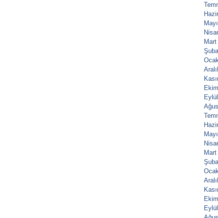
Tem
Hazi
Mayı
Nisa
Mart
Şuba
Ocak
Aral
Kası
Ekim
Eylü
Ağus
Tem
Hazi
Mayı
Nisa
Mart
Şuba
Ocak
Aral
Kası
Ekim
Eylü
Ağus