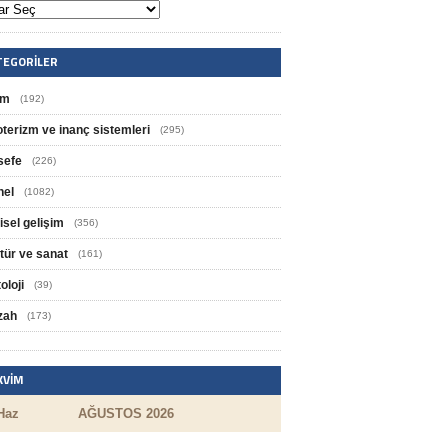
TEGORILER
im
(192)
oterizm ve inanç sistemleri
(295)
sefe
(226)
nel
(1082)
isel gelişim
(356)
tür ve sanat
(161)
oloji
(39)
zah
(173)
KVIM
Haz
AĞUSTOS 2026