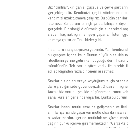
Biz “canlılar”, kırılganız, güçsüz ve çevre şartla
gerçekleşebilir. Kendimizi çeşitli yöntemlerle
kendimizi uzak tutmaya çalışırız. Bu bütün canlılar 
istemez. Bu durum bilinçli ya da bilinçsiz diye
gerçektir. Bir sineği öldürmek için el hareketi 
sizden kaçmak için her şeyi yaparlar. İster içg
kalmaya çalışırlar. Tıpkı bizler gibi.
İnsan türü inanç duymaya yatkındır. Yani kendisin
bu çerçeve içinde kalır. Bunun büyük olasılıkla 
ritüellerini yerine getirirken duyduğu derin huzur
mümkündür. Tek sorun yüce varlık ile birebir 
edilebildiğinden fazla bir önem arzetmez.
Sınırlar biz onları oraya koyduğumuz için oradala
daire çizdiğimizde güvendeyizdir. O dairenin içine
Ancak biz onu bu şekilde düşünerek durumu kabul
sanal küreler içerisinde yaşarlar. Çünkü bu durum 
Sınırlar insanı mutlu etse de gelişmenin ve ile
sınırlar içerisinde yaşarken mutlu olsa da insan s
o kadar zordur. İçeride mutluluk ve güven vardır.
çağırır, çünkü içeriye girememektedir. “Gerçekte