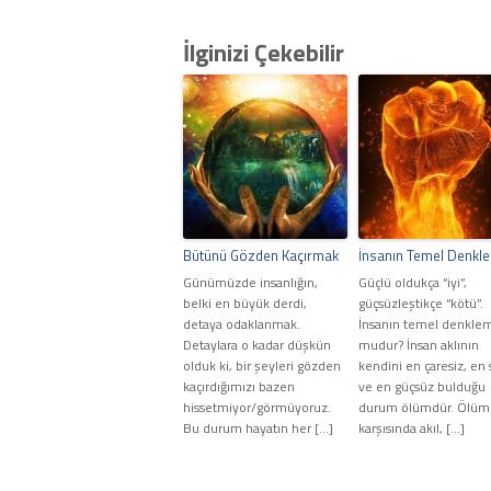
İlginizi Çekebilir
Bütünü Gözden Kaçırmak
İnsanın Temel Denkl
Günümüzde insanlığın,
Güçlü oldukça “iyi”,
belki en büyük derdi,
güçsüzleştikçe “kötü”.
detaya odaklanmak.
İnsanın temel denklem
Detaylara o kadar düşkün
mudur? İnsan aklının
olduk ki, bir şeyleri gözden
kendini en çaresiz, en s
kaçırdığımızı bazen
ve en güçsüz bulduğu
hissetmiyor/görmüyoruz.
durum ölümdür. Ölüm
Bu durum hayatın her […]
karşısında akıl, […]