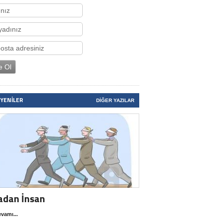
 YENILER
DIĞER YAZILAR
adan İnsan
vamı...