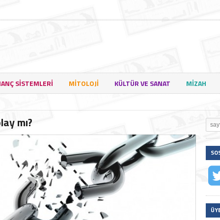
NANÇ SISTEMLERI
MITOLOJI
KÜLTÜR VE SANAT
MIZAH
olay mı?
SO
ÜY