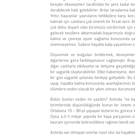
bireyler ebeveyinleri tarafından bir yere kadar k
durabilecek hale gelebilirler. Arılar larvalarına ba
Yırtıcı hayvanlar yavrularını tehlikelere karşı k
kalmak için canlılara çok önemli bir fırsat verir.
çok daha duyarlı olan türümüzü sürdürmek için en
gelecek nesillere aktarmadaki başarımızla doğruda
kalma ve çevreye uyum sağlama konusunda yardı
önemseyemez. Sadece hayatta kalıp yaşantısını sür
Düşünmek ve bulguları biriktirmek, deneyimler
diğerlerine göre farklılaşmasını sağlamıştır. Ar
diğer canlılarla etkileşime ve iletişime geçebildi
bir uygarlık oluşturabilirler. Etkin haberleşme, de
bir gün uygarlık yolunda ilerleyip gelişebilir. Bu
uyup, hayatta kalma konusunda avantajlarımızı bi
ölümlere neden olacak bir yıkım olması durumunda
Bütün bunları neden mi yazdım? Aslında “ne kad
birimlerinde düşünüldüğünde bunun bir önemi o
Ortalama 70 – 80 yıl yaşayan bizlerin bu görece k
Oysa 4,5-5 milyar yaşında bir kaya parçasının 
kavram içerisinde belirsizliklere rağmen kendi var
Aslında var olmayan sınırlar nasıl olur da hayatımı