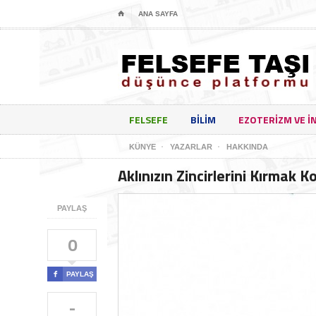
⌂
ANA SAYFA
FELSEFE
BILIM
EZOTERIZM VE I
KÜNYE
YAZARLAR
HAKKINDA
Aklınızın Zincirlerini Kırmak K
PAYLAŞ
0

PAYLAŞ
-