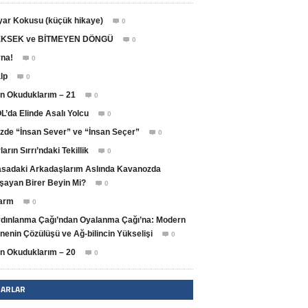
yar Kokusu (küçük hikaye)
0

KSEK ve BİTMEYEN DÖNGÜ
0

na!
0

lp
0

n Okuduklarım – 21
0

L’da Elinde Asalı Yolcu
0

zde “İnsan Sever” ve “İnsan Seçer”
0

ların Sırrı’ndaki Tekillik
0

sadaki Arkadaşlarım Aslında Kavanozda
şayan Birer Beyin Mi?
0

arm
0

dınlanma Çağı’ndan Oyalanma Çağı’na: Modern
nenin Çözülüşü ve Ağ-bilincin Yükselişi
0

n Okuduklarım – 20
0

ZARLAR