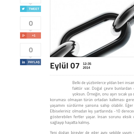

TWEET
0

+1
0
Eylül 07

PAYLAŞ
12:35
2014
Belki de yüzbinlerce yıldan beri ins
faktör var. Doğal çevre bunlardan
yoksun. Örneğin, onu aşırı sıcak ya
koruması olmayan türün ortadan kalkması gerek
yaşamını sürdürme şansına sahip olabilir. Eğer
Elbiseleriniz olmadan kış şartlarında -10 derec
gösterebilen fertler yaşar. İnsan sorunu eksi
sağlayıp hayatta kalmış.
Yeni doğan bireyler de eğer aynı şekilde uyum sa