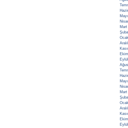
Tem
Hazi
Mayı
Nisa
Mart
Şuba
Ocak
Aral
Kası
Ekim
Eylü
Ağus
Tem
Hazi
Mayı
Nisa
Mart
Şuba
Ocak
Aral
Kası
Ekim
Eylü