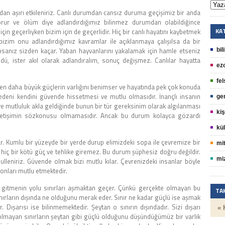
rından aşırı etkileniriz. Canlı durumdan cansız duruma geçişimiz bir anda
 korur ve ölüm diye adlandırdığımız bilinmez durumdan olabildiğince
KA
için geçerliyken bizim için de geçerlidir. Hiç bir canlı hayatını kaybetmek
 bizim onu adlandırdığımız kavramlar ile açıklanmaya çalışılsa da bir
yapsanız sizden kaçar. Yaban hayvanlarını yakalamak için hamle etseniz
bil
üdü, ister akıl olarak adlandıralım, sonuç değişmez. Canlılar hayatta
ez
fel
den daha büyük güçlerin varlığını benimser ve hayatında pek çok konuda
nedeni kendini güvende hissetmesi ve mutlu olmasıdır. İnançlı insanın
ge
 ve mutluluk akla geldiğinde bunun bir tür gereksinim olarak algılanması
kiş
iletişimin sözkonusu olmamasıdır. Ancak bu durum kolayca gözardı
kül
r. Kumlu bir yüzeyde bir yerde durup elimizdeki sopa ile çevremize bir
mit
 hiç bir kötü güç ve tehlike giremez. Bu durum şüphesiz doğru değildir.
mi
leniriz. Güvende olmak bizi mutlu kılar. Çevrenizdeki insanlar böyle
onları mutlu etmektedir.
ri gitmenin yolu sınırları aşmaktan geçer. Çünkü gerçekte olmayan bu
TA
ınırların dışında ne olduğunu merak eder. Sınır ne kadar güçlü ise aşmak
 Dışarısı ise bilinmemektedir. Şeytan o sınırın dışındadır. Sizi dışarı
« 
 olmayan sınırların şeytan gibi güçlü olduğunu düşündüğümüz bir varlık