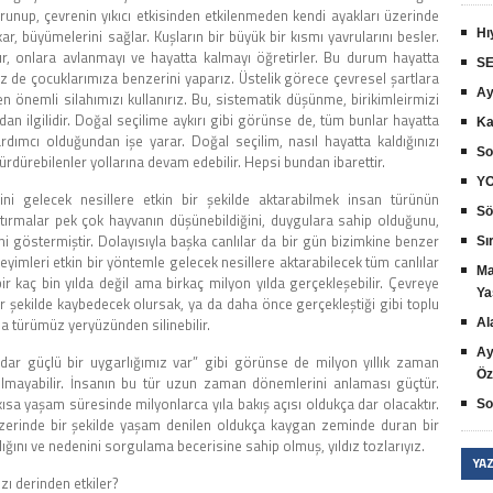
orunup, çevrenin yıkıcı etkisinden etkilenmeden kendi ayakları üzerinde
kar, büyümelerini sağlar. Kuşların bir büyük bir kısmı yavrularını besler.
Hı
orur, onlara avlanmayı ve hayatta kalmayı öğretirler. Bu durum hayatta
SE
 Biz de çocuklarımıza benzerini yaparız. Üstelik görece çevresel şartlara
Ay
 önemli silahımızı kullanırız. Bu, sistematik düşünme, birikimleirmizi
n ilgilidir. Doğal seçilime aykırı gibi görünse de, tüm bunlar hayatta
Ka
mcı olduğundan işe yarar. Doğal seçilim, nasıl hayatta kaldığınızı
So
dürebilenler yollarına devam edebilir. Hepsi bundan ibarettir.
YO
ini gelecek nesillere etkin bir şekilde aktarabilmek insan türünün
Sö
aştırmalar pek çok hayvanın düşünebildiğini, duygulara sahip olduğunu,
ğini göstermiştir. Dolayısıyla başka canlılar da bir gün bizimkine benzer
Sır
neyimleri etkin bir yöntemle gelecek nesillere aktarabilecek tüm canlılar
Ma
 bir kaç bin yılda değil ama birkaç milyon yılda gerçekleşebilir. Çevreye
Ya
r şekilde kaybedecek olursak, ya da daha önce gerçekleştiği gibi toplu
 türümüz yeryüzünden silinebilir.
Al
Ay
ar güçlü bir uygarlığımız var” gibi görünse de milyon yıllık zaman
Öz
lmayabilir. İnsanın bu tür uzun zaman dönemlerini anlaması güçtür.
ısa yaşam süresinde milyonlarca yıla bakış açısı oldukça dar olacaktır.
So
üzerinde bir şekilde yaşam denilen oldukça kaygan zeminde duran bir
lığını ve nedenini sorgulama becerisine sahip olmuş, yıldız tozlarıyız.
YA
zı derinden etkiler?