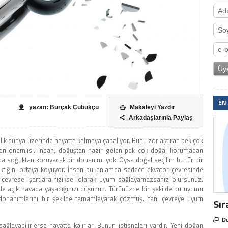
EN
yazan: Burçak Çubukçu
Makaleyi Yazdır

Arkadaşlarınla Paylaş

anlık dünya üzerinde hayatta kalmaya çabalıyor. Bunu zorlaştıran pek çok
 en önemlisi. İnsan, doğuştan hazır gelen pek çok doğal korumadan
 da soğuktan koruyacak bir donanımı yok. Oysa doğal seçilim bu tür bir
tiğini ortaya koyuyor. İnsan bu anlamda sadece ekvator çevresinde
 çevresel şartlara fiziksel olarak uyum sağlayamazsanız ölürsünüz.
ede açık havada yaşadığınızı düşünün. Türünüzde bir şekilde bu uyumu
k donanımlarını bir şekilde tamamlayarak çözmüş. Yani çevreye uyum
Sır

De
ğlayabilirlerse hayatta kalırlar. Bunun istisnaları vardır. Yeni doğan