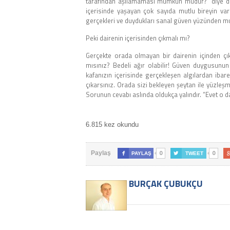
tarafından aşılamaması mümkün müdür?” diye düşü
içerisinde yaşayan çok sayıda mutlu bireyin varlığ
gerçekleri ve duydukları sanal güven yüzünden mu
Peki dairenin içerisinden çıkmalı mı?
Gerçekte orada olmayan bir dairenin içinden çı
mısınız? Bedeli ağır olabilir! Güven duygusunun
kafanızın içerisinde gerçekleşen algılardan ibar
çıkarsınız. Orada sizi bekleyen şeytan ile yüzle
Sorunun cevabı aslında oldukça yalındır. “Evet o da
6.815 kez okundu
0
0
Paylaş

PAYLAŞ

TWEET
BURÇAK ÇUBUKÇU