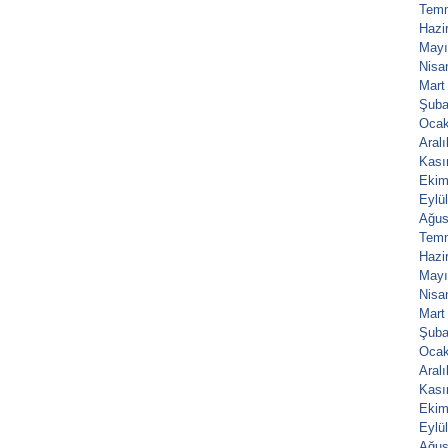
Tem
Hazi
Mayı
Nisa
Mart
Şuba
Ocak
Aral
Kası
Ekim
Eylü
Ağus
Tem
Hazi
Mayı
Nisa
Mart
Şuba
Ocak
Aral
Kası
Ekim
Eylü
Ağus