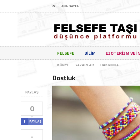
⌂
ANA SAYFA
FELSEFE
BILIM
EZOTERIZM VE I
KÜNYE
YAZARLAR
HAKKINDA
Dostluk
PAYLAŞ
0

PAYLAŞ
-