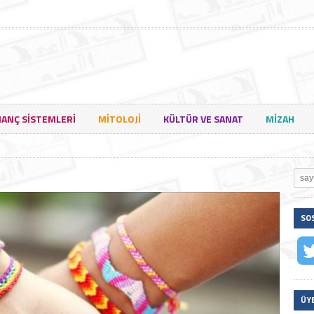
NANÇ SISTEMLERI
MITOLOJI
KÜLTÜR VE SANAT
MIZAH
SO
ÜY