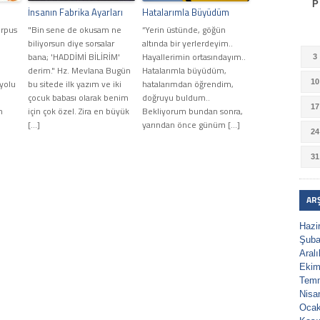
P
İnsanın Fabrika Ayarları
Hatalarımla Büyüdüm
orpus
"Bin sene de okusam ne
“Yerin üstünde, göğün
biliyorsun diye sorsalar
altında bir yerlerdeyim..
bana; 'HADDİMİ BİLİRİM'
Hayallerimin ortasındayım..
3
derim." Hz. Mevlana Bugün
Hatalarımla büyüdüm,
yolu
bu sitede ilk yazım ve iki
hatalarımdan öğrendim,
10
çocuk babası olarak benim
doğruyu buldum..
17
m
için çok özel. Zira en büyük
Bekliyorum bundan sonra,
[…]
yarından önce günüm […]
24
31
AR
Hazi
Şuba
Aral
Ekim
Tem
Nisa
Ocak