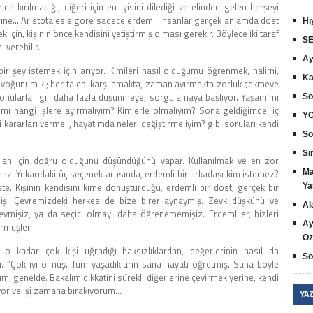
rine kırılmadığı, diğeri için en iyisini dilediği ve elinden gelen herşeyi
lerine… Aristotales’e göre sadece erdemli insanlar gerçek anlamda dost
Hı
k için, kişinin önce kendisini yetiştirmiş olması gerekir. Böylece iki taraf
SE
ı verebilir.
Ay
ir şey istemek için arıyor. Kimileri nasıl olduğumu öğrenmek, halimi,
Ka
dar yoğunum ki; her talebi karşılamakta, zaman ayırmakta zorluk çekmeye
 konularla ilgili daha fazla düşünmeye, sorgulamaya başlıyor. Yaşamımı
So
ımı hangi işlere ayırmalıyım? Kimlerle olmalıyım? Sona geldiğimde, iç
YO
 kararları vermeli, hayatımda neleri değiştirmeliyim? gibi soruları kendi
Sö
Sır
 O an için doğru olduğunu düşündüğünü yapar. Kullanılmak ve en zor
az. Yukarıdaki üç seçenek arasında, erdemli bir arkadaşı kim istemez?
Ma
. Kişinin kendisini kime dönüştürdüğü, erdemli bir dost, gerçek bir
Ya
miş. Çevremizdeki herkes de bize birer aynaymış. Zevk düşkünü ve
Al
eymişiz, ya da seçici olmayı daha öğrenememişiz. Erdemliler, bizleri
Ay
örmüşler.
Öz
o kadar çok kişi uğradığı haksızlıklardan, değerlerinin nasıl da
So
ki. ”Çok iyi olmuş. Tüm yaşadıkların sana hayatı öğretmiş. Sana böyle
um, genelde. Bakalım dikkatini sürekli diğerlerine çevirmek yerine, kendi
yor ve işi zamana bırakıyorum…
YA