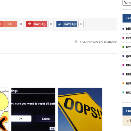
KA
0
0
0

+1

PAYLAŞ

PAYLAŞ
bil
ez
YAZARIN DIĞER YAZILARI
fel
ge
kiş
kül
mit
mi
TA
« 