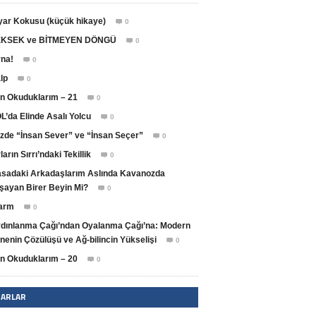
yar Kokusu (küçük hikaye)
0

KSEK ve BİTMEYEN DÖNGÜ
0

na!
0

lp
0

n Okuduklarım – 21
0

L’da Elinde Asalı Yolcu
0

zde “İnsan Sever” ve “İnsan Seçer”
0

ların Sırrı’ndaki Tekillik
0

sadaki Arkadaşlarım Aslında Kavanozda
şayan Birer Beyin Mi?
0

arm
0

dınlanma Çağı’ndan Oyalanma Çağı’na: Modern
nenin Çözülüşü ve Ağ-bilincin Yükselişi
0

n Okuduklarım – 20
0

ZARLAR