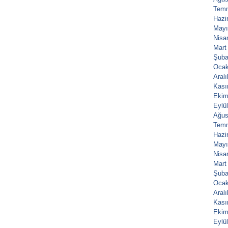
Tem
Hazi
Mayı
Nisa
Mart
Şuba
Ocak
Aral
Kası
Ekim
Eylü
Ağus
Tem
Hazi
Mayı
Nisa
Mart
Şuba
Ocak
Aral
Kası
Ekim
Eylü