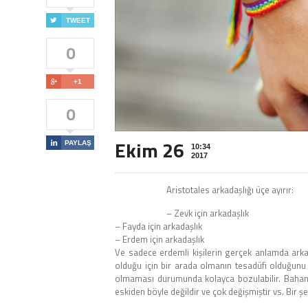

TWEET
0

+1
0
Ekim 26

PAYLAŞ
10:34
2017
Aristotales arkadaşlığı üçe ayırır:
– Zevk için arkadaşlık
– Fayda için arkadaşlık
– Erdem için arkadaşlık
Ve sadece erdemli kişilerin gerçek anlamda arkad
olduğu için bir arada olmanın tesadüfi olduğunu b
olmaması durumunda kolayca bozulabilir. Bahane 
eskiden böyle değildir ve çok değişmiştir vs. Bir şeki