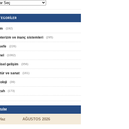
TEGORILER
im
(192)
oterizm ve inanç sistemleri
(295)
sefe
(226)
nel
(1082)
isel gelişim
(356)
tür ve sanat
(161)
oloji
(39)
zah
(173)
KVIM
Haz
AĞUSTOS 2026