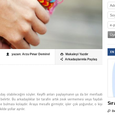
EN
yazan: Arzu Pınar Demirel
Makaleyi Yazdır

Arkadaşlarınla Paylaş

aş olabileceğini söyler. Keyifli anları paylaşmanın ya da bir menfaati
elirtir. Bu arkadaşlıklar bir tarafın artık zevk vermemesi veya faydalı
Sır
bulması kolaydır. Araya mesafe girmiştir, işler çok yoğundur, o kişi
lde yollar ayrılır.

De