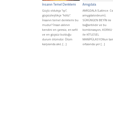
İnsanın Temel Denklemi
Amigdala
Güçlü oldukça “iyi”,
AMİGDALA (Latince: C
güçsüzleştikçe “kötü”.
amygdaloideum),
İnsanın temel denklemi bu
SÜRÜNGEN BEYİN ile
mudur? İnsan aklının
bağlantılıdır ve bu
kendini en çaresiz, en sefil
kombinasyon, KORKU 
ve en güçsüz bulduğu
ile KİTLESEL
durum ölümdür. Ölüm
MANİPÜLASYONun ta
karşısında akıl, […]
ortasında yer […]