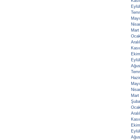
Kası
Eylü
Tem
Mayı
Nisa
Mart
Ocak
Aral
Kası
Ekim
Eylü
Ağus
Tem
Hazi
Mayı
Nisa
Mart
Şuba
Ocak
Aral
Kası
Ekim
Eylü
Ağus