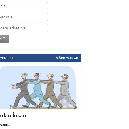
 YENILER
DIĞER YAZILAR
adan İnsan
vamı...