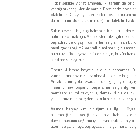
Hiçbir şekilde yıpratılamayan, iki tarafın da birbi
yaptığı arkadaşlıklar da vardır. Dost deriz böyle
olabilirler. Dolayısıyla gerçek bir dostluk kurabilme
da birbirinin, dostluklarının değerini bilebilir, hakkın
Şükür çevrem hiç boş kalmıyor. Kimileri sadece b
hatırımı sormak için. Ancak işlerimle ilgili o ka
başladım. Belki yaşın da ilerlemesiyle, insan bu
nasıl geçireceğim? Verimli olabilmek için zaman
huzuruyla ”iyi ki yaşadım” demek için, bugün hangi
kendime soruyorum.
Elbette ki kimse hayatını bile bile harcamaz.
zamanlarında yalnız bırakılmaktan kimse hoşlanm
Ancak bunun yolu tesadüflerden geçmiyormuş işte
insan olmayı başarıp, başaramamasıyla ilgiliy
menfaatçileri mi çekiyoruz, demek ki biz de öyl
yakınlarına mı alıyor; demek ki bizde bir cevher g
Aslında herşey kim olduğumuzla ilgili… Oysa 
bilinmediğinden, yediği kazıklardan bahsediyor 
davranmayanın değerini iyi bilirsin artık” demiyor
üzerinde çalışmaya başlayacak mı diye merak edi