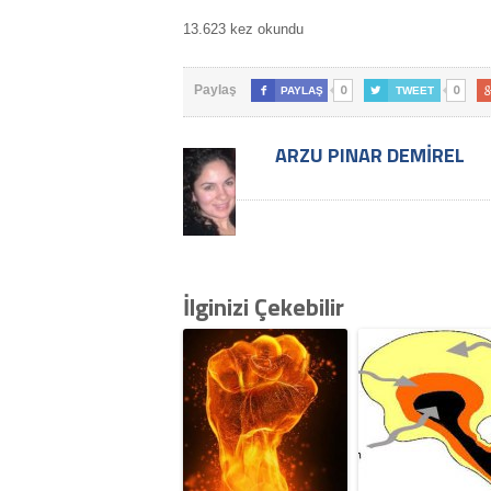
13.623 kez okundu
0
0
Paylaş

PAYLAŞ

TWEET
ARZU PINAR DEMIREL
İlginizi Çekebilir